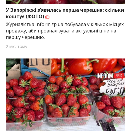
найважливішу інформацію про події
міста Запоріжжя та області.
У Запоріжжі з’явилась перша черешня: скільки
коштує (ФОТО)
Журналістка Inform.zp.ua побувала у кількох місцях
продажу, аби проаналізувати актуальні ціни на
першу черешню.
2 міс. тому