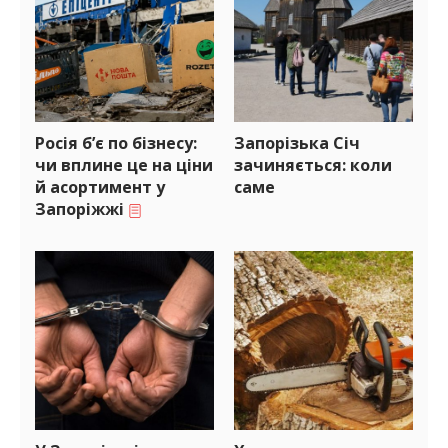
Росія б’є по бізнесу:
Запорізька Січ
чи вплине це на ціни
зачиняється: коли
й асортимент у
саме
Запоріжжі