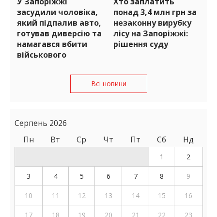
У Запоріжжі
Хто заплатить
засудили чоловіка,
понад 3,4 млн грн за
який підпалив авто,
незаконну вирубку
готував диверсію та
лісу на Запоріжжі:
намагався вбити
рішення суду
військового
Всі новини
Серпень 2026
Пн
Вт
Ср
Чт
Пт
Сб
Нд
1
2
3
4
5
6
7
8
9
10
11
12
13
14
15
16
17
18
19
20
21
22
23