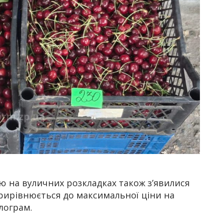
ю на вуличних розкладках також з’явилися
прирівнюється до максимальної ціни на
ілограм.