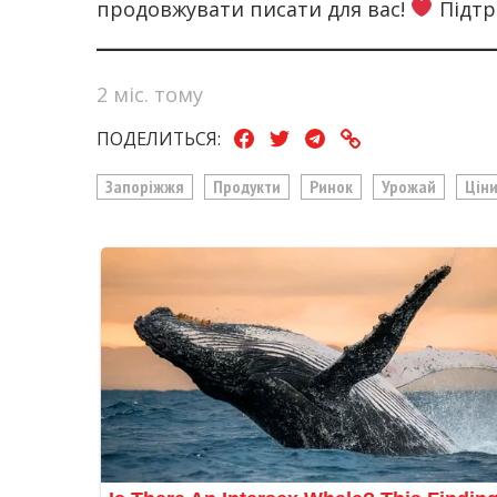
продовжувати писати для вас!
Підтр
2 міс. тому
ПОДЕЛИТЬСЯ:
Запоріжжя
Продукти
Ринок
Урожай
Цін