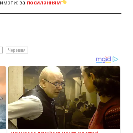
имати: за
посиланням
и
Черешня