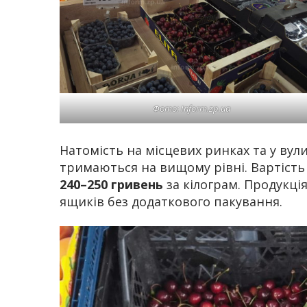
Фото: Inform.zp.ua
Натомість на місцевих ринках та у ву
тримаються на вищому рівні. Вартість
240–250 гривень
за кілограм. Продукці
ящиків без додаткового пакування.