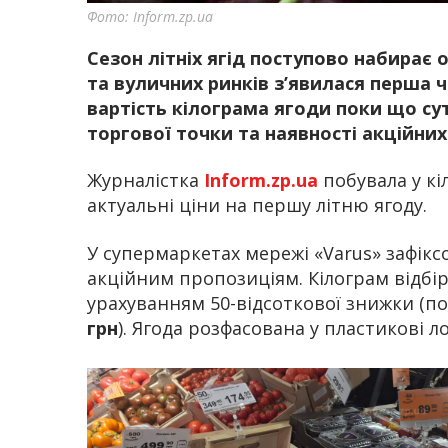
Фото: Inform.zp.ua
Сезон літніх ягід поступово набирає 
та вуличних ринків з’явилася перша 
вартість кілограма ягоди поки що су
торгової точки та наявності акційних
Журналістка
Inform.zp.ua
побувала у кі
актуальні ціни на першу літню ягоду.
У супермаркетах мережі «Varus» зафікс
акційним пропозиціям. Кілограм відбі
урахуванням 50-відсоткової знижки (п
грн
). Ягода розфасована у пластикові ло