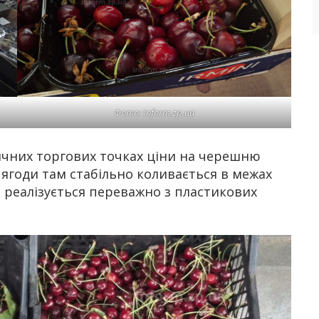
Фото: Inform.zp.ua
личних торгових точках ціни на черешню
 ягоди там стабільно коливається в межах
я реалізується переважно з пластикових