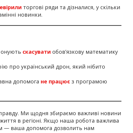
евірили
торгові ряди та дізналися, у скільки
амінні новинки.
опонують
скасувати
обов’язкову математику
рію про український дрон, який нібито
жавна допомога
не працює
з програмою
правду. Ми щодня збираємо важливі новини
 життя в регіоні. Якщо наша робота важлива
ом — ваша допомога дозволить нам