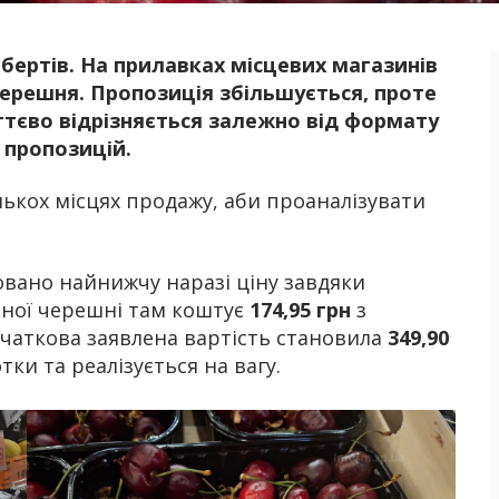
обертів. На прилавках місцевих магазинів
Б
черешня. Пропозиція збільшується, проте
ттєво відрізняється залежно від формату
 пропозицій.
лькох місцях продажу, аби проаналізувати
овано найнижчу наразі ціну завдяки
рної черешні там коштує
174,95 грн
з
очаткова заявлена вартість становила
349,90
тки та реалізується на вагу.