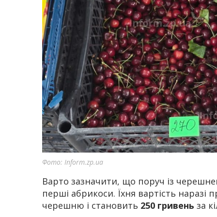
Фото: Inform.zp.ua
Варто зазначити, що поруч із черешне
перші абрикоси. Їхня вартість наразі 
черешню і становить
250 гривень
за к