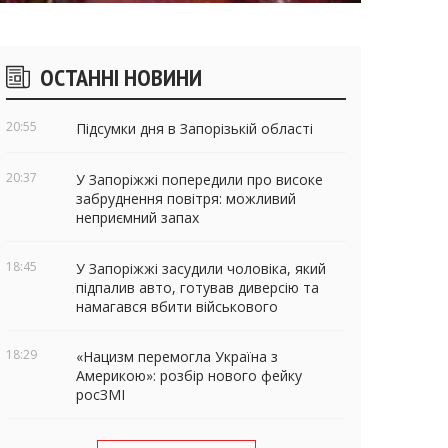
ічні
ОСТАННІ НОВИНИ
віджети
20:55
Підсумки дня в Запорізькій області
20:37
У Запоріжжі попередили про високе
забруднення повітря: можливий
неприємний запах
18:45
У Запоріжжі засудили чоловіка, який
підпалив авто, готував диверсію та
намагався вбити військового
18:29
«Нацизм перемогла Україна з
Америкою»: розбір нового фейку
росЗМІ