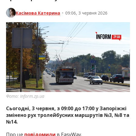
Касімова Катерина
•
09:06, 3 червня 2026
Фото: Inform.zp.ua
Сьогодні, 3 червня, з 09:00 до 17:00 у Запоріжжі
змінено рух тролейбусних маршрутів №3, №8 та
№14.
Про це
повідомили
в EasyWay.