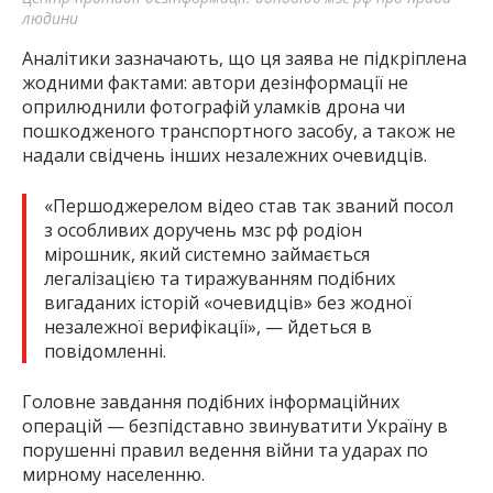
людини
Аналітики зазначають, що ця заява не підкріплена
жодними фактами: автори дезінформації не
оприлюднили фотографій уламків дрона чи
пошкодженого транспортного засобу, а також не
надали свідчень інших незалежних очевидців.
«Першоджерелом відео став так званий посол
з особливих доручень мзс рф родіон
мірошник, який системно займається
легалізацією та тиражуванням подібних
вигаданих історій «очевидців» без жодної
незалежної верифікації», — йдеться в
повідомленні.
Головне завдання подібних інформаційних
операцій — безпідставно звинуватити Україну в
порушенні правил ведення війни та ударах по
мирному населенню.