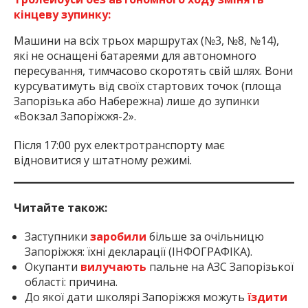
кінцеву зупинку:
Машини на всіх трьох маршрутах (№3, №8, №14),
які не оснащені батареями для автономного
пересування, тимчасово скоротять свій шлях. Вони
курсуватимуть від своїх стартових точок (площа
Запорізька або Набережна) лише до зупинки
«Вокзал Запоріжжя-2».
Після 17:00 рух електротранспорту має
відновитися у штатному режимі.
Читайте також:
Заступники
заробили
більше за очільницю
Запоріжжя: їхні декларації (ІНФОГРАФІКА).
Окупанти
вилучають
пальне на АЗС Запорізької
області: причина.
До якої дати школярі Запоріжжя можуть
їздити