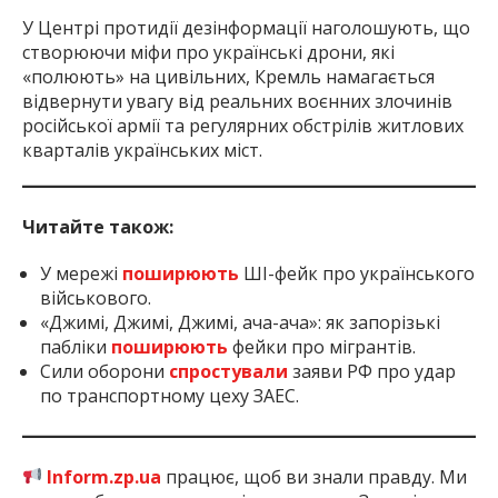
У Центрі протидії дезінформації наголошують, що
створюючи міфи про українські дрони, які
«полюють» на цивільних, Кремль намагається
відвернути увагу від реальних воєнних злочинів
російської армії та регулярних обстрілів житлових
кварталів українських міст.
Читайте також:
У мережі
поширюють
ШІ-фейк про українського
військового.
«Джимі, Джимі, Джимі, ача-ача»: як запорізькі
пабліки
поширюють
фейки про мігрантів.
Сили оборони
спростували
заяви РФ про удар
по транспортному цеху ЗАЕС.
Inform.zp.ua
працює, щоб ви знали правду. Ми