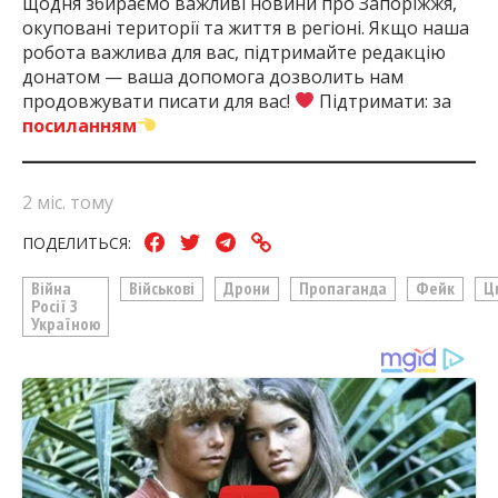
щодня збираємо важливі новини про Запоріжжя,
окуповані території та життя в регіоні. Якщо наша
робота важлива для вас, підтримайте редакцію
донатом — ваша допомога дозволить нам
продовжувати писати для вас!
Підтримати: за
посиланням
2 міс. тому
ПОДЕЛИТЬСЯ:
Війна
Військові
Дрони
Пропаганда
Фейк
Ц
Росії З
Україною