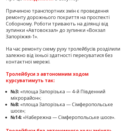
Причиною транспортних змін є проведення
ремонту дорожнього покриття на проспекті
Соборному. Роботи тривають на ділянці від
зупинки «Автовокзал» до зупинки «Вокзал
Запоріжжя-1».
На час ремонту схему руху тролейбусів розділили
залежно від їхньої здатності пересуватися без
контактної мережі.
Тролейбуси з автономним ходом
курсуватимуть так:
№3:
«площа Запорізька — 4-й Південний
мікрорайон»;
№8:
«площа Запорізька — Сімферопольське
шосе»;
№14:
«Набережна — Сімферопольське шосе».
Тролейбуси без автономного ходу змінять