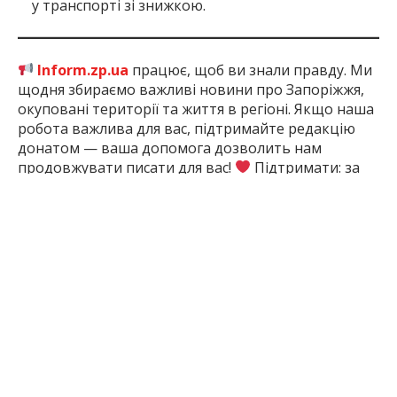
у транспорті зі знижкою.
Inform.zp.ua
працює, щоб ви знали правду. Ми
щодня збираємо важливі новини про Запоріжжя,
окуповані території та життя в регіоні. Якщо наша
робота важлива для вас, підтримайте редакцію
донатом — ваша допомога дозволить нам
продовжувати писати для вас!
Підтримати: за
посиланням
2 міс. тому
ПОДЕЛИТЬСЯ:
Запоріжжя
Запорізька
Проїзд
Ремонтні
Рух
Область
Роботи
Транспорт
ЧИТАЙТЕ ТАКОЖ