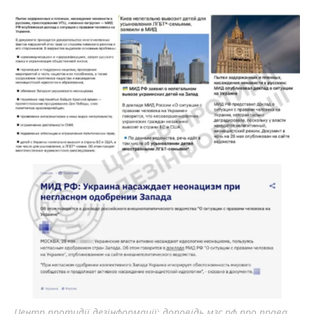
Центр протидії дезінформації: доповідь мзс рф про права