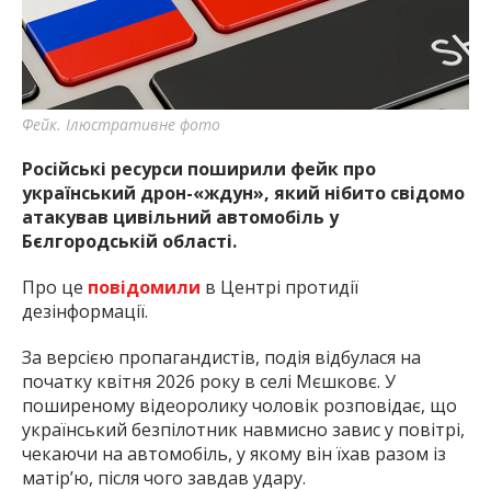
найважливішу інформацію про події
міста Запоріжжя та області.
Фейк. Ілюстративне фото
Російські ресурси поширили фейк про
український дрон-«ждун», який нібито свідомо
атакував цивільний автомобіль у
Бєлгородській області.
Про це
повідомили
в Центрі протидії
дезінформації.
За версією пропагандистів, подія відбулася на
початку квітня 2026 року в селі Мєшковє. У
поширеному відеоролику чоловік розповідає, що
український безпілотник навмисно завис у повітрі,
чекаючи на автомобіль, у якому він їхав разом із
матір’ю, після чого завдав удару.