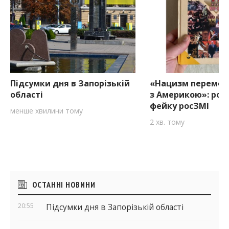
Підсумки дня в Запорізькій
«Нацизм перемогл
області
з Америкою»: розб
фейку росЗМІ
менше хвилини тому
2 хв. тому
Бічні
ОСТАННІ НОВИНИ
віджети
20:55
Підсумки дня в Запорізькій області