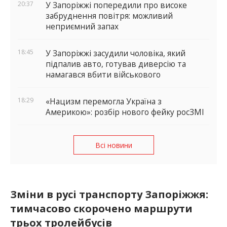
20:37
У Запоріжжі попередили про високе
забруднення повітря: можливий
неприємний запах
18:45
У Запоріжжі засудили чоловіка, який
підпалив авто, готував диверсію та
намагався вбити військового
18:29
«Нацизм перемогла Україна з
Америкою»: розбір нового фейку росЗМІ
Всі новини
Зміни в русі транспорту Запоріжжя:
тимчасово скорочено маршрути
трьох тролейбусів