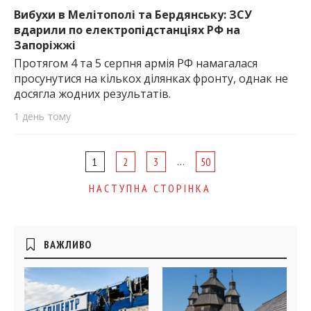
Вибухи в Мелітополі та Бердянську: ЗСУ
вдарили по електропідстанціях РФ на
Запоріжжі
Протягом 4 та 5 серпня армія РФ намагалася
просунутися на кількох ділянках фронту, однак не
досягла жодних результатів.
1 день тому
Page
…
1
2
3
50
navigation
НАСТУПНА СТОРІНКА
Бічні
ВАЖЛИВО
віджети