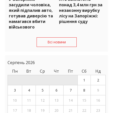
засудили чоловіка,
понад 3,4 млн грн за
який підпалив авто,
незаконну вирубку
готував диверсію та
лісу на Запоріжжі:
намагався вбити
рішення суду
військового
Всі новини
Серпень 2026
Пн
Вт
Ср
Чт
Пт
Сб
Нд
1
2
3
4
5
6
7
8
9
10
11
12
13
14
15
16
17
18
19
20
21
22
23