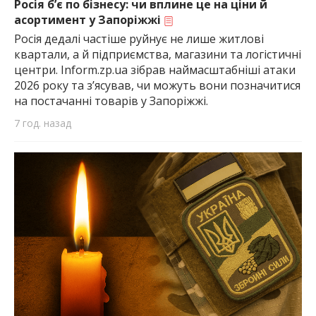
Росія б’є по бізнесу: чи вплине це на ціни й
асортимент у Запоріжжі
Росія дедалі частіше руйнує не лише житлові
квартали, а й підприємства, магазини та логістичні
центри. Inform.zp.ua зібрав наймасштабніші атаки
2026 року та з’ясував, чи можуть вони позначитися
на постачанні товарів у Запоріжжі.
7 год. назад