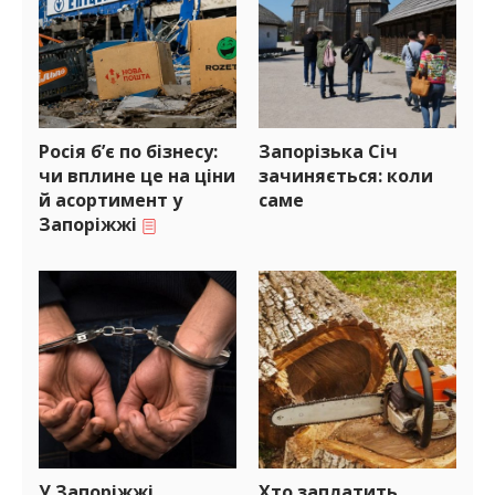
Росія б’є по бізнесу:
Запорізька Січ
чи вплине це на ціни
зачиняється: коли
й асортимент у
саме
Запоріжжі
У Запоріжжі
Хто заплатить