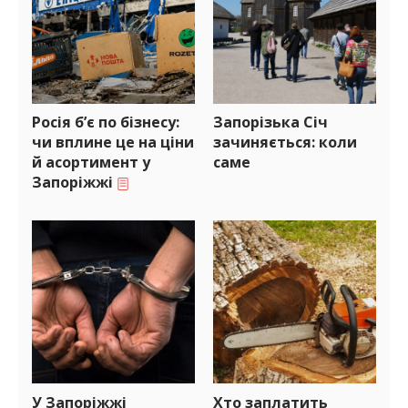
Росія б’є по бізнесу:
Запорізька Січ
чи вплине це на ціни
зачиняється: коли
й асортимент у
саме
Запоріжжі
У Запоріжжі
Хто заплатить