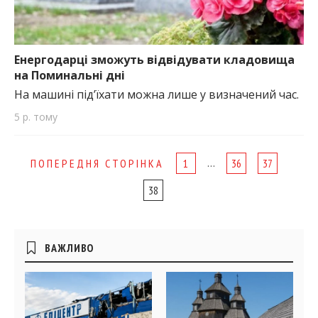
Енергодарці зможуть відвідувати кладовища
на Поминальні дні
На машині під’їхати можна лише у визначений час.
5 р. тому
Page
…
ПОПЕРЕДНЯ СТОРІНКА
1
36
37
navigation
38
Бічні
ВАЖЛИВО
віджети