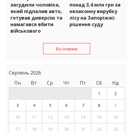
засудили чоловіка,
понад 3,4 млн грн за
який підпалив авто,
незаконну вирубку
готував диверсію та
лісу на Запоріжжі:
намагався вбити
рішення суду
військового
Всі новини
Серпень 2026
Пн
Вт
Ср
Чт
Пт
Сб
Нд
1
2
3
4
5
6
7
8
9
10
11
12
13
14
15
16
17
18
19
20
21
22
23