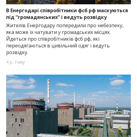
найважливішу інформацію про події
міста Запоріжжя та області.
В Енергодарі співробітники фсб рф маскуються
під “громадянських” і ведуть розвідку
Жителів Енергодару попередили про небезпеку,
яка може їх чатувати у громадських місцях.
Йдеться про співробітників фсб рф, які
переодягаються в цивільний одяг і ведуть
розвідку.
4 р. тому