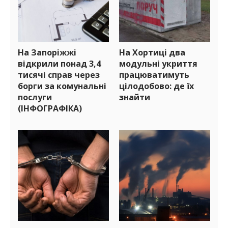
На Запоріжжі
На Хортиці два
відкрили понад 3,4
модульні укриття
тисячі справ через
працюватимуть
борги за комунальні
цілодобово: де їх
послуги
знайти
(ІНФОГРАФІКА)