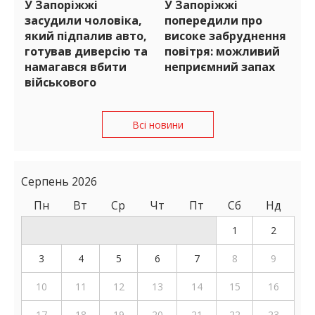
У Запоріжжі
У Запоріжжі
засудили чоловіка,
попередили про
який підпалив авто,
високе забруднення
готував диверсію та
повітря: можливий
намагався вбити
неприємний запах
військового
Всі новини
Серпень 2026
Пн
Вт
Ср
Чт
Пт
Сб
Нд
1
2
3
4
5
6
7
8
9
10
11
12
13
14
15
16
17
18
19
20
21
22
23