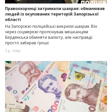
найважливішу інформацію про події
міста Запоріжжя та області.
Правоохоронці затримали шахрая: обманював
людей із окупованих територій Запорізької
області
На Запоріжжі поліцейські викрили шахрая. Він
через соцмережі пропонував мешканцям
Бердянська обміняти валюту, але насправді
просто забирав гроші.
3 р. тому