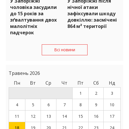
У Запоріжжі
У Запоріжжі після
чоловіка засудили
нічної атаки
до 15 років за
зафіксували шкоду
зґвалтування двох
довкіллю: засмічені
малолітніх
864 м² території
падчерок
Всі новини
Травень 2026
Пн
Вт
Ср
Чт
Пт
Сб
Нд
1
2
3
4
5
6
7
8
9
10
11
12
13
14
15
16
17
18
19
20
21
22
23
24