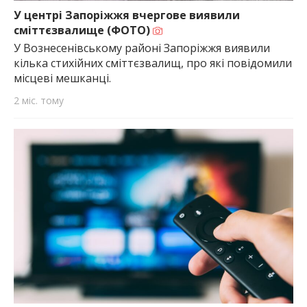
У центрі Запоріжжя вчергове виявили
сміттєзвалище (ФОТО)
У Вознесенівському районі Запоріжжя виявили
кілька стихійних сміттєзвалищ, про які повідомили
місцеві мешканці.
2 міс. тому