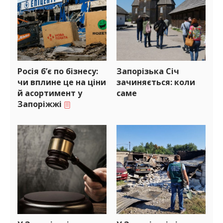
Росія б’є по бізнесу:
Запорізька Січ
чи вплине це на ціни
зачиняється: коли
й асортимент у
саме
Запоріжжі