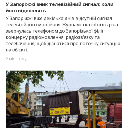
У Запоріжжі зник телевізійний сигнал: коли
його відновлять
У Запоріжжі вже декілька днів відсутній сигнал
телевізійного мовлення. Журналістка inform.zp.ua
звернулась телефоном до Запорізької філії
концерну радіомовлення, радіозв’язку та
телебачення, щоб дізнатися про поточну ситуацію
на об’єкті.
2 міс. тому