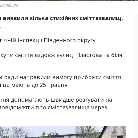
нспекція
 виявили кілька стихійних сміттєзвалищ,
Б
.
ічній інспекції Південного округу.
купи сміття вздовж вулиці Пластова та біля
кої ради направили вимогу прибрати сміття
и це мають до 25 травня.
нення допомагають швидше реагувати на
повідомляти про сміттєзвалища через