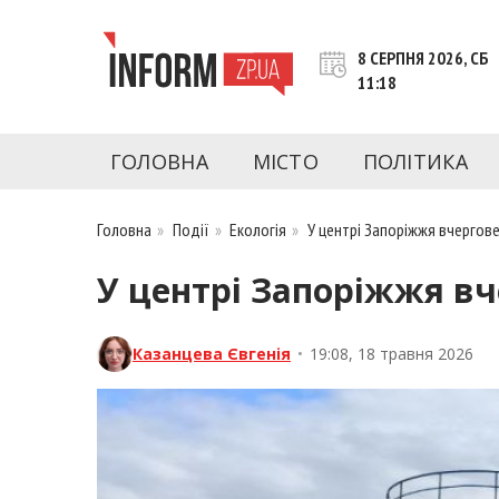
Перейти
до
8 СЕРПНЯ 2026, СБ
контенту
11:18
inform.zp.ua
INFORM.ZP.UA – це інформаційний портал 
економіки, культури, криміналу, подій, 
ГОЛОВНА
МІСТО
ПОЛІТИКА
Запоріжжя та Запорізької області на день. 
чесну аналітику. Ми дуже цінуємо наших чита
Головна
»
Події
»
Екологія
»
У центрі Запоріжжя вчергов
У центрі Запоріжжя в
Казанцева Євгенія
•
19:08, 18 травня 2026