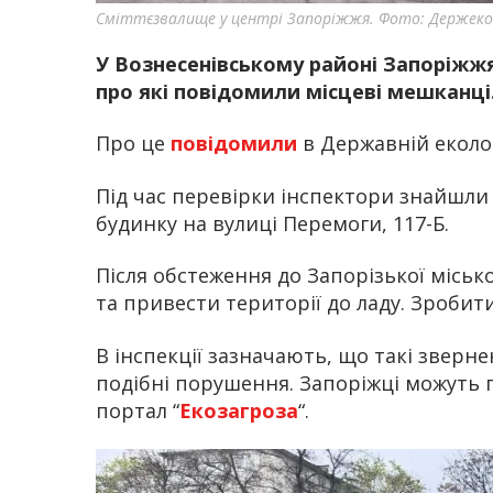
Сміттєзвалище у центрі Запоріжжя. Фото: Держекоі
У Вознесенівському районі Запоріжжя
про які повідомили місцеві мешканці
Про це
повідомили
в Державній еколог
Під час перевірки інспектори знайшли 
будинку на вулиці Перемоги, 117-Б.
Після обстеження до Запорізької місь
та привести території до ладу. Зробит
В інспекції зазначають, що такі звер
подібні порушення. Запоріжці можуть 
портал “
Екозагроза
“.