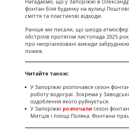
Нагадаємо, що у Запоріжжі в Олександ
фонтан біля будинку на вулиці Поштові
сміття та пластикові відходи.
Раніше ми писали, що шкода атмосфер
обстрілів протягом листопада 2025 ро
про неорганізовані викиди забруднююч
пожеж.
Читайте також:
У Запоріжжі розпочався сезон фонтан
роботу водограї. Зокрема у Заводськ
оздоблення якого руйнується.
У Запоріжжі
розпочали
сезон фонтан
Митців і площі Поляка. Фонтани прац