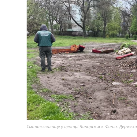
Сміттєзвалище у центрі Запоріжжя. Фото: Держекоі