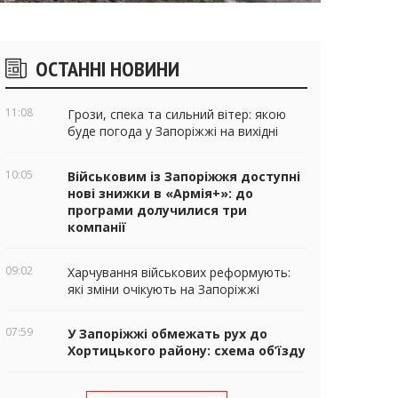
ічні
ОСТАННІ НОВИНИ
віджети
11:08
Грози, спека та сильний вітер: якою
буде погода у Запоріжжі на вихідні
10:05
Військовим із Запоріжжя доступні
нові знижки в «Армія+»: до
програми долучилися три
компанії
09:02
Харчування військових реформують:
які зміни очікують на Запоріжжі
07:59
У Запоріжжі обмежать рух до
Хортицького району: схема об’їзду