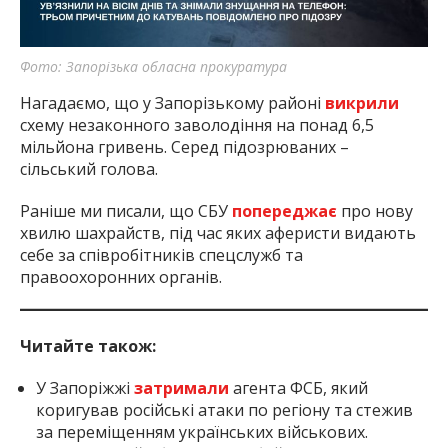
Фото: Запорізька обласна прокуратура
Нагадаємо, що у Запорізькому районі
викрили
схему незаконного заволодіння на понад 6,5
мільйона гривень. Серед підозрюваних –
сільський голова.
Раніше ми писали, що СБУ
попереджає
про нову
хвилю шахрайств, під час яких аферисти видають
себе за співробітників спецслужб та
правоохоронних органів.
Читайте також:
У Запоріжжі
затримали
агента ФСБ, який
коригував російські атаки по регіону та стежив
за переміщенням українських військових.