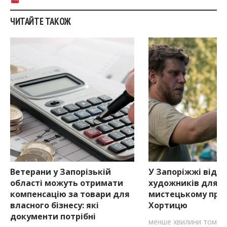
ЧИТАЙТЕ ТАКОЖ
Ветерани у Запорізькій
У Запоріжжі відкр
області можуть отримати
художників для уч
компенсацію за товари для
мистецькому проє
власного бізнесу: які
Хортицю
документи потрібні
менше хвилини тому