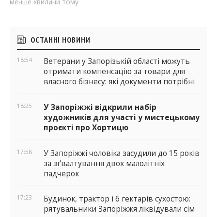
менше хвилини тому
Бічні
ОСТАННІ НОВИНИ
віджети
18:54
Ветерани у Запорізькій області можуть
отримати компенсацію за товари для
власного бізнесу: які документи потрібні
18:25
У Запоріжжі відкрили набір
художників для участі у мистецькому
проєкті про Хортицю
17:58
У Запоріжжі чоловіка засудили до 15 років
за зґвалтування двох малолітніх
падчерок
17:23
Будинок, трактор і 6 гектарів сухостою:
рятувальники Запоріжжя ліквідували сім