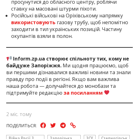
просунутися до обласного центру, роблячи
ставку на масовані штурми піхоти.
Російські військові на Оріхівському напрямку
використовують
газову трубу, щоб непомітно
заходити в тил українських позицій. Частину
окупантів взяли в полон.
Inform.zp.ua створює спільноту тих, кому не
байдуже Запоріжжя.
Ми щодня працюємо, щоб
ви першими дізнавалися важливі новини та знали
правду про події в регіоні. Якщо вам важлива
наша робота — долучайтеся до монобази та
підтримуйте редакцію
за посиланням
2 міс. тому
ПОДЕЛИТЬСЯ:
Війна Росії З
Запорізька
ЗСУ
Степногірськ