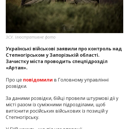
найважливішу інформацію про події
міста Запоріжжя та області.
ЗСУ. Ілюстративне фото
Українські військові заявили про контроль над
Степногірськом у Запорізькій області.
Зачистку міста проводить спецпідрозділ
«Артан».
Про це
повідомили
в Головному управлінні
розвідки.
За даними розвідки, бійці провели штурмові дії у
місті разом із суміжними підрозділами, щоб
витіснити російських військових із позицій у
Степногірську.