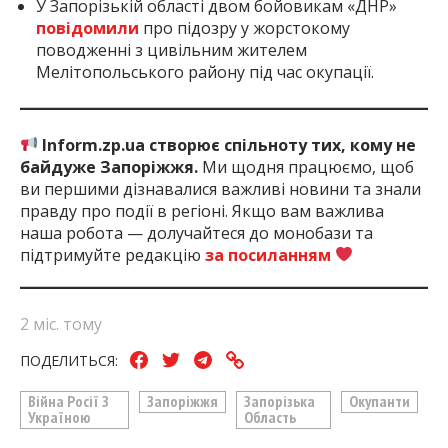
У Запорізькій області двом бойовикам «ДНР»
повідомили
про підозру у жорстокому
поводженні з цивільним жителем
Мелітопольського району під час окупації.
Inform.zp.ua створює спільноту тих, кому не
байдуже Запоріжжя.
Ми щодня працюємо, щоб
ви першими дізнавалися важливі новини та знали
правду про події в регіоні. Якщо вам важлива
наша робота — долучайтеся до монобази та
підтримуйте редакцію
за посиланням
2 міс. тому
ПОДЕЛИТЬСЯ:
Війна Росії З
Запоріжжя
Запорізька
Окупанти
Україною
Область