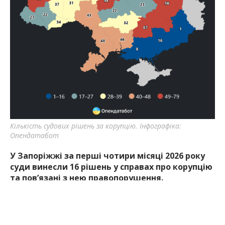
Кількість судових рішень за корупцію. Інфографіка:
Опендатабот
У Запоріжжі за перші чотири місяці 2026 року
суди винесли 16 рішень у справах про корупцію
та пов’язані з нею правопорушення.
Про це
повідомляє
Опендатабот з посиланням на
дані в Єдиному реєстрі корупціонерів.