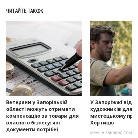
ЧИТАЙТЕ ТАКОЖ
Ветерани у Запорізькій
У Запоріжжі відкр
області можуть отримати
художників для уч
компенсацію за товари для
мистецькому проє
власного бізнесу: які
Хортицю
документи потрібні
менше хвилини тому