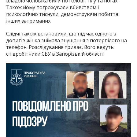
владою чоловіка били по голові, тілу та ногах.
Також йому погрожували вбивством і
психологічно тиснули, демонструючи побиття
інших затриманих.
Слідчі також встановили, що під час одного з
допитів жінка знімала знущання з потерпілого на
телефон. Розслідування триває, його ведуть
співробітники СБУ в Запорізькій області.