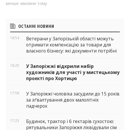
менше хвилини тому
Бічні
ОСТАННІ НОВИНИ
віджети
18:54
Ветерани у Запорізькій області можуть
отримати компенсацію за товари для
власного бізнесу: які документи потрібні
18:25
У Запоріжжі відкрили набір
художників для участі у мистецькому
проєкті про Хортицю
17:58
У Запоріжжі чоловіка засудили до 15 років
за зґвалтування двох малолітніх
падчерок
17:23
Будинок, трактор і 6 гектарів сухостою:
рятувальники Запоріжжя ліквідували сім