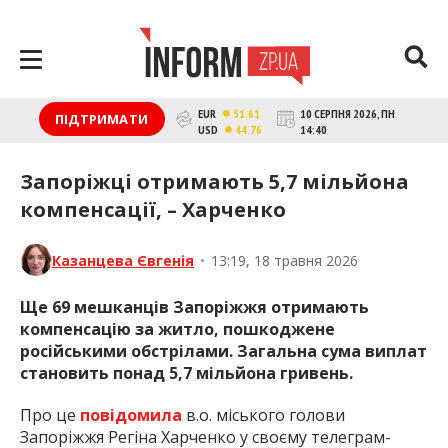
Перейти
до
контенту
inform.zp.ua
INFORM.ZP.UA – це інформаційний
EUR
10 СЕРПНЯ 2026, ПН
51.61
ПІДТРИМАТИ
портал та веб-сайт новин міста
USD
14:40
44.76
Запоріжжя. Кожен день ми
розповідаємо головні та свіжі новини
Запоріжці отримають 5,7 мільйона
політики, економіки, культури,
компенсації, – Харченко
криміналу, подій, спорту Запоріжжя та
України. Фото та відеозвіти за
сьогодні. Онлайн – актуальні та
Казанцева Євгенія
•
13:19, 18 травня 2026
останні новини Запоріжжя та
Запорізької області на день.
Ще 69 мешканців Запоріжжя отримають
Інформація та особи Запоріжжя.
компенсацію за житло, пошкоджене
INFORM.ZP.UA публікує статті
російськими обстрілами. Загальна сума виплат
запорізьких журналістів,
становить понад 5,7 мільйона гривень.
розслідування та чесну аналітику. Ми
дуже цінуємо наших читачів і
Про це
повідомила
в.о. міського голови
відбираємо та розміщуємо для них
Запоріжжя Регіна Харченко у своєму телеграм-