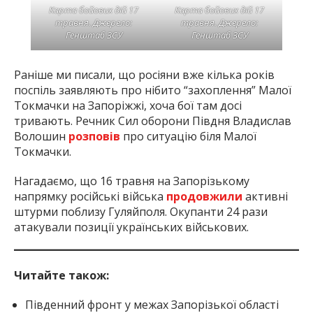
Карта бойових дій 17
Карта бойових дій 17
травня. Джерело:
травня. Джерело:
Генштаб ЗСУ
Генштаб ЗСУ
Раніше ми писали, що росіяни вже кілька років
поспіль заявляють про нібито “захоплення” Малої
Токмачки на Запоріжжі, хоча бої там досі
тривають. Речник Сил оборони Півдня Владислав
Волошин
розповів
про ситуацію біля Малої
Токмачки.
Нагадаємо, що 16 травня на Запорізькому
напрямку російські війська
продовжили
активні
штурми поблизу Гуляйполя. Окупанти 24 рази
атакували позиції українських військових.
Читайте також:
Південний фронт у межах Запорізької області