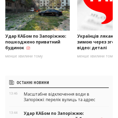
Удар КАБом по Запоріжжю:
Українців лякаю
пошкоджено приватний
зимою через зген
будинок
відео: деталі
менше хвилини тому
менше хвилини тому
Бічні
ОСТАННІ НОВИНИ
віджети
13:46
Масштабне відключення води в
Запоріжжі: перелік вулиць та адрес
13:44
Удар КАБом по Запоріжжю: