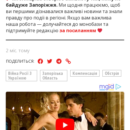
байдуже Запоріжжя.
Ми щодня працюємо, щоб
ви першими дізнавалися важливі новини та знали
правду про події в регіоні. Якщо вам важлива
наша робота — долучайтеся до монобази та
підтримуйте редакцію
за посиланням
2 міс. тому
ПОДЕЛИТЬСЯ:
Війна Росії З
Запорізька
Компенсація
Обстріл
Україною
Область