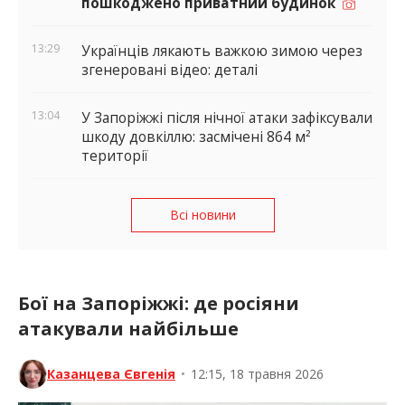
пошкоджено приватний будинок
13:29
Українців лякають важкою зимою через
згенеровані відео: деталі
13:04
У Запоріжжі після нічної атаки зафіксували
шкоду довкіллю: засмічені 864 м²
території
Всі новини
Бої на Запоріжжі: де росіяни
атакували найбільше
Казанцева Євгенія
•
12:15, 18 травня 2026