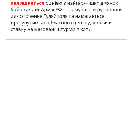
залишається
однією з найгарячіших ділянок
бойових дій. Армія РФ сформувала угруповання
для оточення Гуляйполя та намагається
просунутися до обласного центру, роблячи
ставку на масовані штурми піхоти.
Inform.zp.ua створює спільноту тих, кому не
байдуже Запоріжжя.
Ми щодня працюємо, щоб
ви першими дізнавалися важливі новини та знали
правду про події в регіоні. Якщо вам важлива
наша робота — долучайтеся до монобази та
підтримуйте редакцію
за посиланням
2 міс. тому
ПОДЕЛИТЬСЯ:
Війна Росії З
Запоріжжя
Запорізька
ЗСУ
Україною
Область