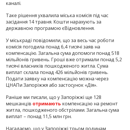
найважливішу інформацію про події
каналі.
міста Запоріжжя та області.
Таке рішення ухвалила міська комісія під час
засідання 14 травня. Кошти нарахують за
державною програмою єВідновлення.
У міськраді повідомили, що за весь час роботи
комісія погодила понад 6,4 тисячі заяв на
компенсацію. Загальна сума допомоги понад 518
мільйонів гривень. Гроші вже отримали понад 5,2
тисячі власників пошкодженого житла. Сума
виплат склала понад 426 мільйонів гривень.
Подати заявку на компенсацію можна через
ЦНАПи Запоріжжя або застосунок «Дія».
Раніше ми писали, що у Запоріжжі ще 128
мешканців
отримають
компенсацію на ремонт
житла, пошкодженого обстрілами. Загальна сума
виплат – понад 11,5 млн грн.
Нагадаємо, що у Запоріжжі трьом родинам