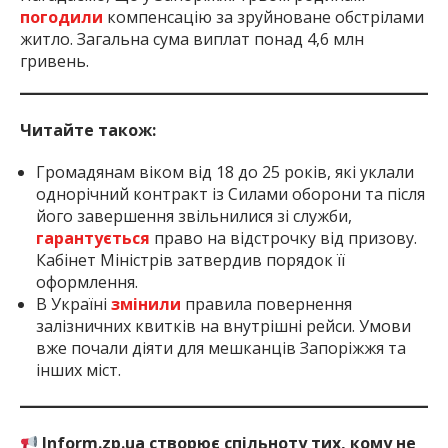
погодили
компенсацію за зруйноване обстрілами
житло. Загальна сума виплат понад 4,6 млн
гривень.
Читайте також:
Громадянам віком від 18 до 25 років, які уклали
однорічний контракт із Силами оборони та після
його завершення звільнилися зі служби,
гарантується
право на відстрочку від призову.
Кабінет Міністрів затвердив порядок її
оформлення.
В Україні
змінили
правила повернення
залізничних квитків на внутрішні рейси. Умови
вже почали діяти для мешканців Запоріжжя та
інших міст.
Inform.zp.ua створює спільноту тих, кому не