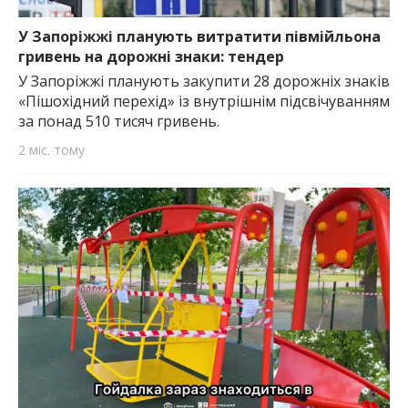
У Запоріжжі планують витратити півмійльона
гривень на дорожні знаки: тендер
У Запоріжжі планують закупити 28 дорожніх знаків
«Пішохідний перехід» із внутрішнім підсвічуванням
за понад 510 тисяч гривень.
2 міс. тому