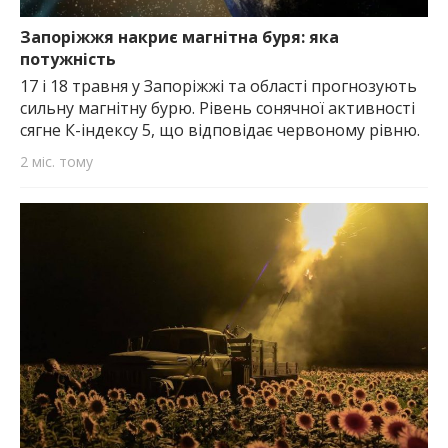
Запоріжжя накриє магнітна буря: яка
потужність
17 і 18 травня у Запоріжжі та області прогнозують
сильну магнітну бурю. Рівень сонячної активності
сягне К-індексу 5, що відповідає червоному рівню.
2 міс. тому