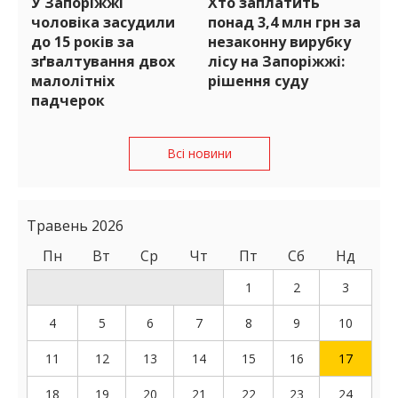
У Запоріжжі
Хто заплатить
чоловіка засудили
понад 3,4 млн грн за
до 15 років за
незаконну вирубку
зґвалтування двох
лісу на Запоріжжі:
малолітніх
рішення суду
падчерок
Всі новини
Травень 2026
Пн
Вт
Ср
Чт
Пт
Сб
Нд
1
2
3
4
5
6
7
8
9
10
11
12
13
14
15
16
17
18
19
20
21
22
23
24