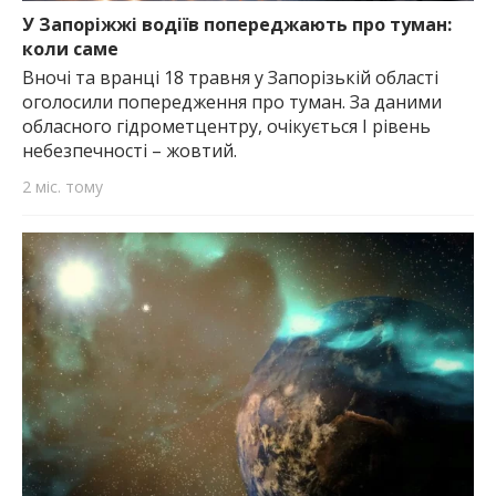
У Запоріжжі водіїв попереджають про туман:
коли саме
Вночі та вранці 18 травня у Запорізькій області
оголосили попередження про туман. За даними
обласного гідрометцентру, очікується І рівень
небезпечності – жовтий.
2 міс. тому