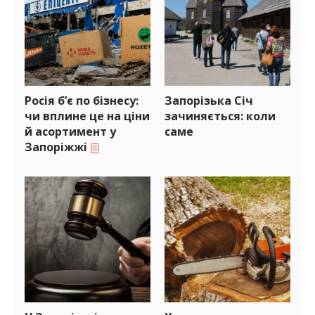
Росія б’є по бізнесу:
Запорізька Січ
чи вплине це на ціни
зачиняється: коли
й асортимент у
саме
Запоріжжі