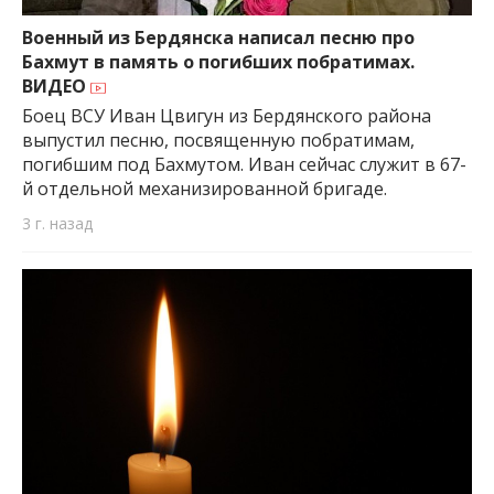
важную информацию о событиях
города Запорожья и области.
Военный из Бердянска написал песню про
Бахмут в память о погибших побратимах.
ВИДЕО
Боец ВСУ Иван Цвигун из Бердянского района
выпустил песню, посвященную побратимам,
погибшим под Бахмутом. Иван сейчас служит в 67-
й отдельной механизированной бригаде.
3 г. назад