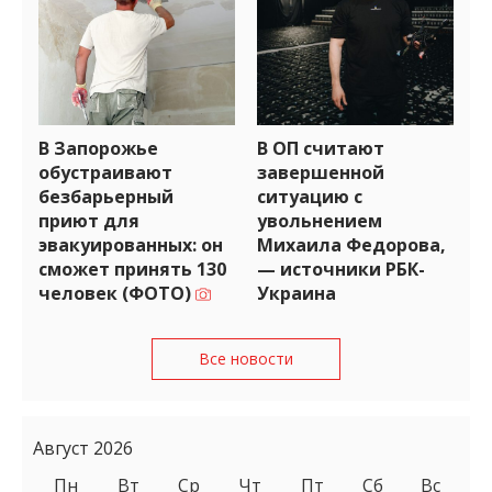
В Запорожье
В ОП считают
обустраивают
завершенной
безбарьерный
ситуацию с
приют для
увольнением
эвакуированных: он
Михаила Федорова,
сможет принять 130
— источники РБК-
человек (ФОТО)
Украина
Все новости
Август 2026
Пн
Вт
Ср
Чт
Пт
Сб
Вс