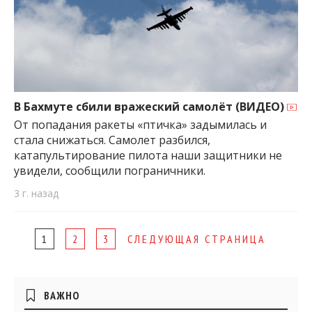
В Бахмуте сбили вражеский самолёт (ВИДЕО)
От попадания ракеты «птичка» задымилась и
стала снижаться. Самолет разбился,
катапультирование пилота наши защитники не
увидели, сообщили пограничники.
3 г. назад
Page
1
2
3
СЛЕДУЮЩАЯ СТРАНИЦА
navigation
Боковые
ВАЖНО
виджеты