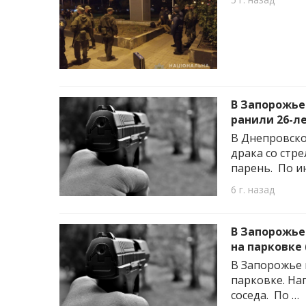
В Запорожье
ранили 26-л
В Днепровско
драка со стр
парень. По и
6 г. назад
В Запорожье
на парковке
В Запорожье 
парковке. На
соседа. По …