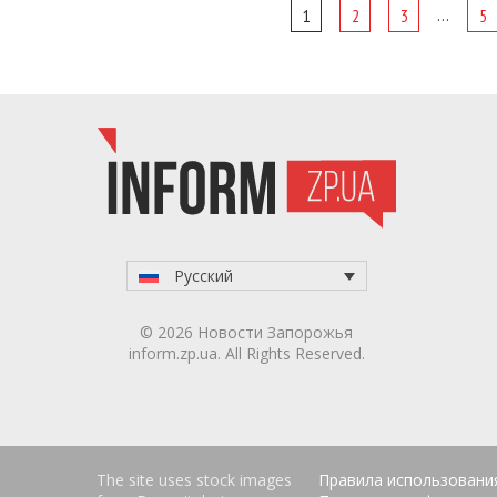
Page
…
1
2
3
5
navigation
Русский
© 2026 Новости Запорожья
inform.zp.ua. All Rights Reserved.
The site uses stock images
Правила использовани