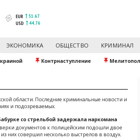
51.67
EUR
44.76
USD
новости за сегодня | inform.zp.ua
ртал и сайт новостей города Запорожья. Каждый день 
происшествия, спорта Запорожья и Украины. Фото и вид
ЭКОНОМИКА
ОБЩЕСТВО
КРИМИНАЛ
ой области за день. Информация и персоны Запорожья.
литику. Мы очень ценим наших читателей и отбираем 
о событиях города Запорожья и области.
Украиной
Контрнаступление
Мелитопол
жской области. Последние криминальные новости и
ниях и подозреваемых.
Бабурке со стрельбой задержала наркомана
верки документов к полицейским подошли двое
 из них совершил несколько выстрелов в воздух.