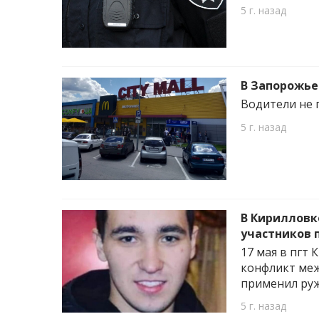
5 г. назад
В Запорожье
Водители не 
5 г. назад
В Кирилловк
участников 
17 мая в пгт
конфликт меж
применил ру
5 г. назад