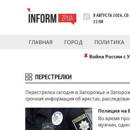
Перейти
к
8 АВГУСТА 2026, СБ
контенту
22:08
Новости Запорожья | Онлайн главные свежие 
INFORM.ZP.UA – это информационный по
политики, экономики, культуры, криминал, 
ГЛАВНАЯ
ГОРОД
ПОЛИТИКА
последние новости Запорожья и Запорожск
журналистов, расследования и честную ана
Война России с 
ПЕРЕСТРЕЛКИ
Перестрелки сегодня в Запорожье и Запоро
срочная информация об арестах, расследова
Полиция на 
Во время про
мужчин, один