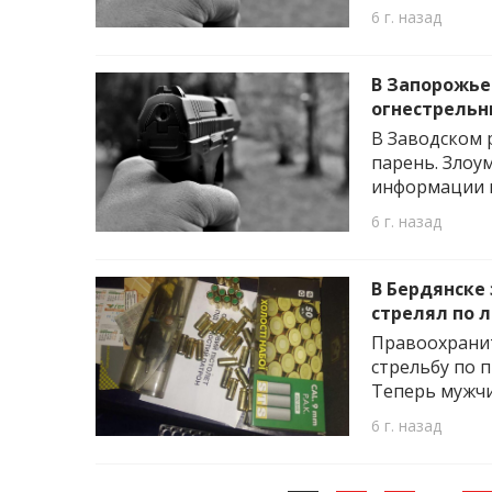
6 г. назад
В Запорожье
огнестрельн
В Заводском 
парень. Злоу
информации 
6 г. назад
В Бердянске
стрелял по
Правоохранит
стрельбу по 
Теперь мужчин
6 г. назад