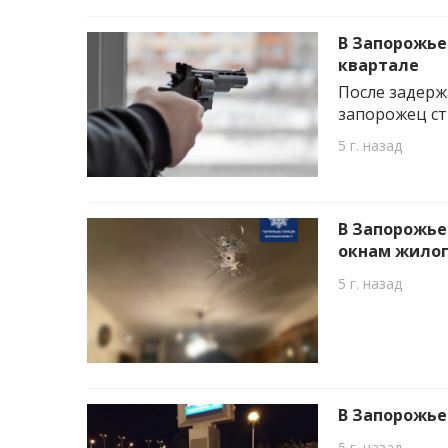
В Запорожье
квартале
После задерж
запорожец ст
5 г. назад
В Запорожье
окнам жилог
5 г. назад
В Запорожье
5 г. назад