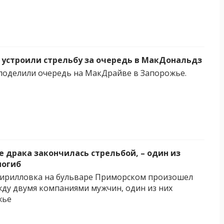
 устроили стрельбу за очередь в МакДональдз
поделили очередь на МакДрайве в Запорожье.
е драка закончилась стрельбой, – один из
погиб
 Кирилловка на бульваре Приморском произошел
ду двумя компаниями мужчин, один из них
жье