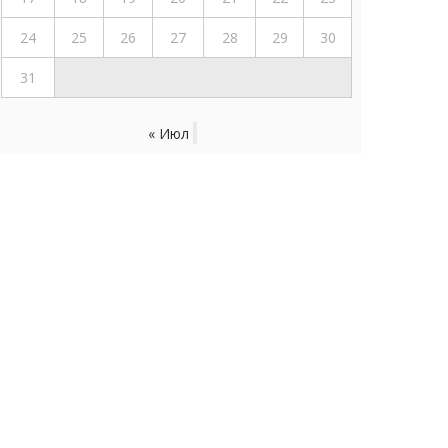
24
25
26
27
28
29
30
31
« Июл