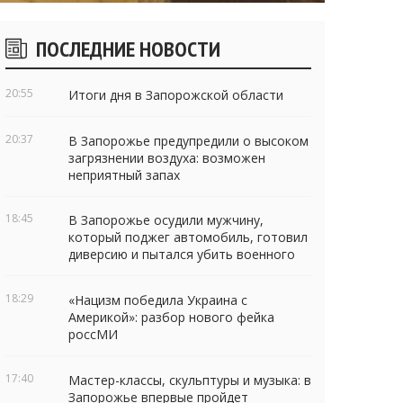
Боковые
ПОСЛЕДНИЕ НОВОСТИ
виджеты
20:55
Итоги дня в Запорожской области
20:37
В Запорожье предупредили о высоком
загрязнении воздуха: возможен
неприятный запах
18:45
В Запорожье осудили мужчину,
который поджег автомобиль, готовил
диверсию и пытался убить военного
18:29
«Нацизм победила Украина с
Америкой»: разбор нового фейка
россМИ
17:40
Мастер-классы, скульптуры и музыка: в
Запорожье впервые пройдет