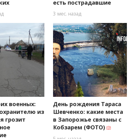
ких
есть пострадавшие
ад
3 мес. назад
их военных:
День рождения Тараса
оохранителю из
Шевченко: какие места
я грозит
в Запорожье связаны с
ное
Кобзарем (ФОТО)
ие
5 мес. назад