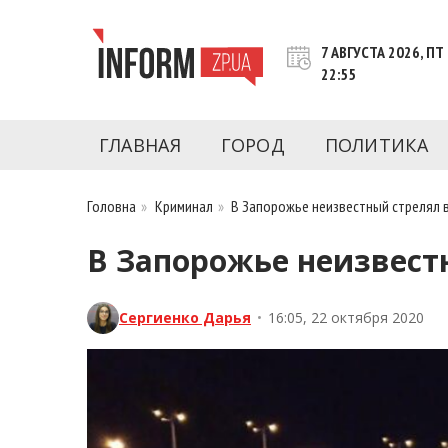
Перейти
к
7 АВГУСТА 2026, ПТ
контенту
22:55
Новости Запорожья | Онлайн главные свежие 
INFORM.ZP.UA – это информационный по
политики, экономики, культуры, криминал, 
ГЛАВНАЯ
ГОРОД
ПОЛИТИКА
последние новости Запорожья и Запорожск
журналистов, расследования и честную ана
Головна
»
Криминал
»
В Запорожье неизвестный стрелял 
В Запорожье неизвест
Сергиенко Дарья
•
16:05, 22 октября 2020