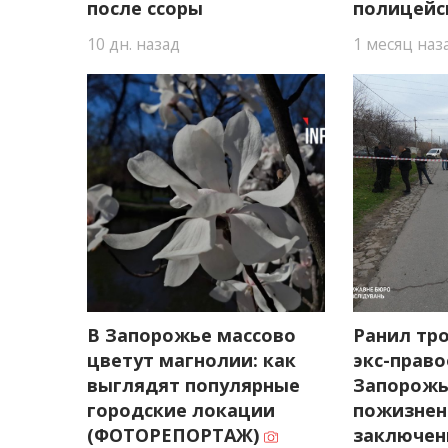
после ссоры
полицейс
10 дн. назад
1 месяц наз
В Запорожье массово
Ранил тро
цветут магнолии: как
экс-прав
выглядят популярные
Запорожь
городские локации
пожизнен
(ФОТОРЕПОРТАЖ)
заключен