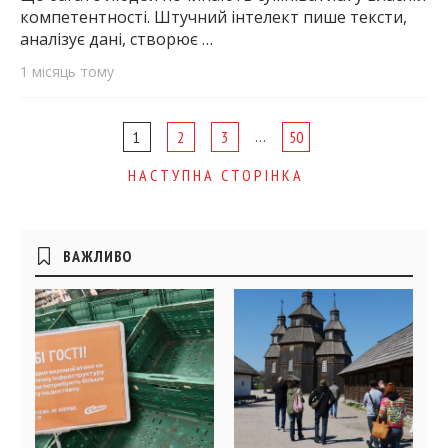
компетентності. Штучний інтелект пише тексти,
аналізує дані, створює …
1 місяць тому
Page
…
1
2
3
50
navigation
НАСТУПНА СТОРІНКА
Бічні
ВАЖЛИВО
віджети