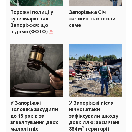
Порожні полиці у
Запорізька Січ
супермаркетах
зачиняється: коли
Запоріжжя: що
саме
відомо (ФОТО)
У Запоріжжі
У Запоріжжі після
чоловіка засудили
нічної атаки
до 15 років за
зафіксували шкоду
зґвалтування двох
довкіллю: засмічені
малолітніх
864 м² території