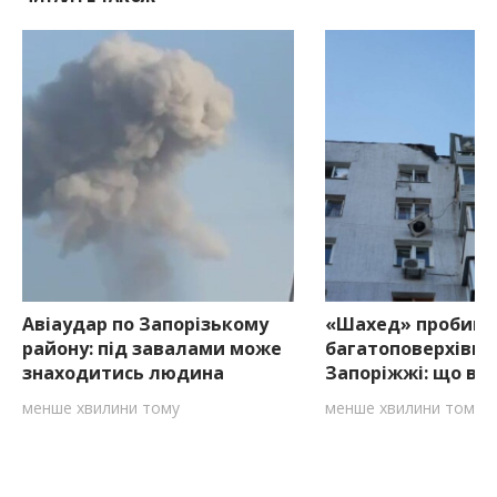
Авіаудар по Запорізькому
«Шахед» пробив 
району: під завалами може
багатоповерхівки
знаходитись людина
Запоріжжі: що ві
менше хвилини тому
менше хвилини тому