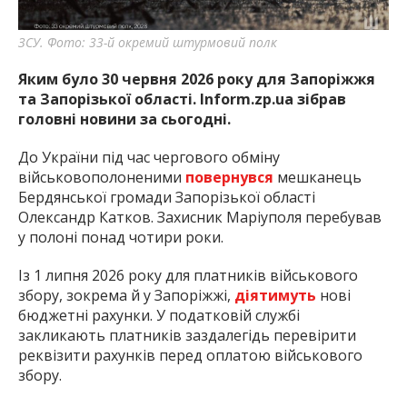
найважливішу інформацію про події
міста Запоріжжя та області.
ЗСУ. Фото: 33-й окремий штурмовий полк
Яким було 30 червня 2026 року для Запоріжжя
та Запорізької області. Inform.zp.ua зібрав
головні новини за сьогодні.
До України під час чергового обміну
військовополоненими
повернувся
мешканець
Бердянської громади Запорізької області
Олександр Катков. Захисник Маріуполя перебував
у полоні понад чотири роки.
Із 1 липня 2026 року для платників військового
збору, зокрема й у Запоріжжі,
діятимуть
нові
бюджетні рахунки. У податковій службі
закликають платників заздалегідь перевірити
реквізити рахунків перед оплатою військового
збору.