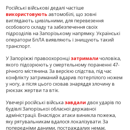
Російські військові дедалі частіше
використовують
автомобілі, що зовні
виглядають цивільними, для перевезення
особового складу та забезпечення своїх
підрозділів на Запорізькому напрямку. Українські
оператори БпЛА виявляють і знищують такий
транспорт.
У Запоріжжі правоохоронці
затримали
чоловіка,
якого підозрюють у смертельному пораненні 47-
річного містянина. За версією слідства, під час
конфлікту затриманий вдарив потерпілого ножем
у ногу, а після цього сховав знаряддя злочину в
рюкзак жертви та втік.
Увечері російські війська
завдали
двох ударів по
будівлі Запорізької обласної державної
адміністрації. Внаслідок атаки виникла пожежа,
яку рятувальникам вдалося локалізувати. За
попередніми даними, постраждалих немає.