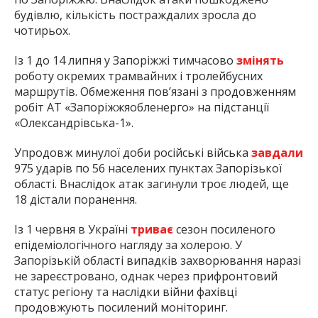
будівлю, кількість постраждалих зросла до
чотирьох.
Із 1 до 14 липня у Запоріжжі тимчасово
змінять
роботу окремих трамвайних і тролейбусних
маршрутів. Обмеження пов’язані з продовженням
робіт АТ «Запоріжжяобленерго» на підстанції
«Олександрівська-1».
Упродовж минулої доби російські війська
завдали
975 ударів по 56 населених пунктах Запорізької
області. Внаслідок атак загинули троє людей, ще
18 дістали поранення.
Із 1 червня в Україні
триває
сезон посиленого
епідеміологічного нагляду за холерою. У
Запорізькій області випадків захворювання наразі
не зареєстровано, однак через прифронтовий
статус регіону та наслідки війни фахівці
продовжують посилений моніторинг.