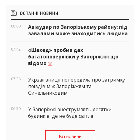
Бічні
ОСТАННІ НОВИНИ
віджети
08:00
Авіаудар по Запорізькому району: під
завалами може знаходитись людина
07:42
«Шахед» пробив дах
багатоповерхівки у Запоріжжі: що
відомо
07:38
Укрзалізниця попередила про затримку
поїздів між Запоріжжям та
Синельниковим
06:50
У Запоріжжі знеструмлять десятки
будинків: де не буде світла
Всі новини