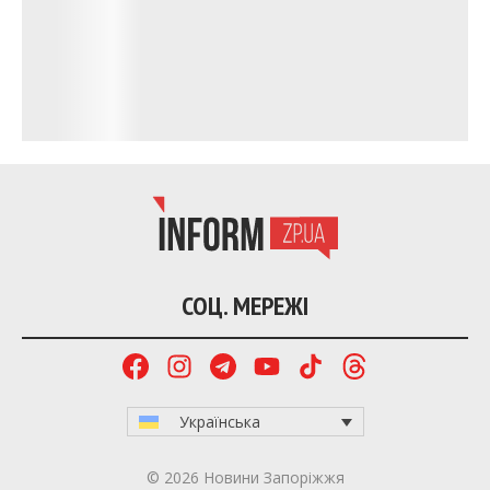
необхідну допомогу.
Наслідки обстрілу 30
Наслідки обстрілу 30
червня. Фото: ЗОВА
червня. Фото: ЗОВА
Наслідки обстрілу 30 червня. Фото: ЗОВА
Наслідки обстрілу 30
Наслідки обстрілу 30
червня. Фото: ЗОВА
червня. Фото: ЗОВА
18:12.
Голова Запорізької ОВА оприлюднив відео
наслідків російського удару по будівлі дитячого
садка.
17:59.
Російські війська знову вдарили по
Запоріжжю керованими авіабомбами. Внаслідок
атаки поранено людей, зруйновано приватні
будинки, виникла пожежа та пошкоджено заклад