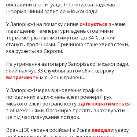
обставини цієї ситуації, Inform.zp.ua надіслав
інформаційний запит до міської ради.
У Запоріжжі на початку липня
очікується
значне
підвищення температури: вдень стовпчики
термометрів підніматимуться до 34°C, а ночі
стануть тропічними. Причиною стане хвиля спеки,
яка рухається з Європи.
На утримання автопарку Запорізької міської ради,
який налічує 33 службові автомобілі, щороку
витрачають
мільйони гривень.
У Запоріжжі через відновлення графіків
погодинних відключень електроенергії рух
міського електротранспорту
здійснюватиметься
з обмеженнями. Пасажирів просять враховувати
це під час планування поїздок.
Вранці 30 червня російські війська
завдали
удару
по Запоріжжю. Внаслідок атаки пошкоджено