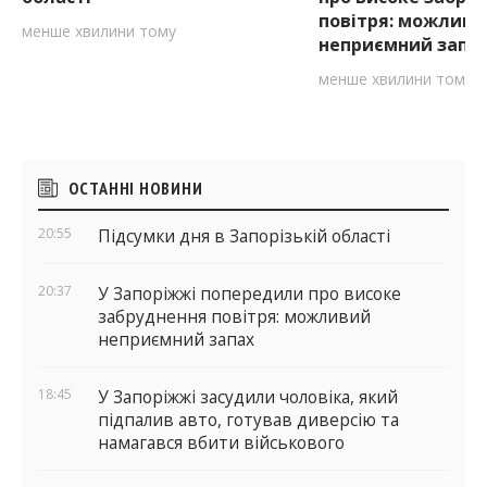
повітря: можливи
менше хвилини тому
неприємний запа
менше хвилини тому
Бічні
ОСТАННІ НОВИНИ
віджети
20:55
Підсумки дня в Запорізькій області
20:37
У Запоріжжі попередили про високе
забруднення повітря: можливий
неприємний запах
18:45
У Запоріжжі засудили чоловіка, який
підпалив авто, готував диверсію та
намагався вбити військового