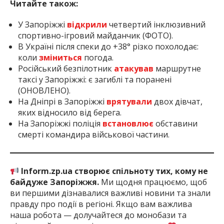
Читайте також:
У Запоріжжі
відкрили
четвертий інклюзивний
спортивно-ігровий майданчик (ФОТО).
В Україні після спеки до +38° різко похолодає:
коли
зміниться
погода.
Російський безпілотник
атакував
маршрутне
таксі у Запоріжжі: є загиблі та поранені
(ОНОВЛЕНО).
На Дніпрі в Запоріжжі
врятували
двох дівчат,
яких відносило від берега.
На Запоріжжі поліція
встановлює
обставини
смерті командира військової частини.
Inform.zp.ua створює спільноту тих, кому не
байдуже Запоріжжя.
Ми щодня працюємо, щоб
ви першими дізнавалися важливі новини та знали
правду про події в регіоні. Якщо вам важлива
наша робота — долучайтеся до монобази та