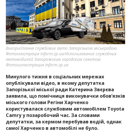
Використання службових авто Запорізькою міськрадою.
Фотоілюстрація Inform.zp.ua/Использование служебных
автомобилей Запорожским городским советом.
Фотоиллюстрация Inform.zp.ua
Минулого тижня в соціальних мережах
опублікували відео, в якому депутатка
Запорізької міської ради Катерина Звєрєва
заявила, що помічниця виконувачки обов’язків
міського голови Регіни Харченко
користувалася службовим автомобілем Toyota
Camry у позаробочий час. За словами
депутатки, за кермом перебував водій, однак
самої Харченко в автомобілі не було.