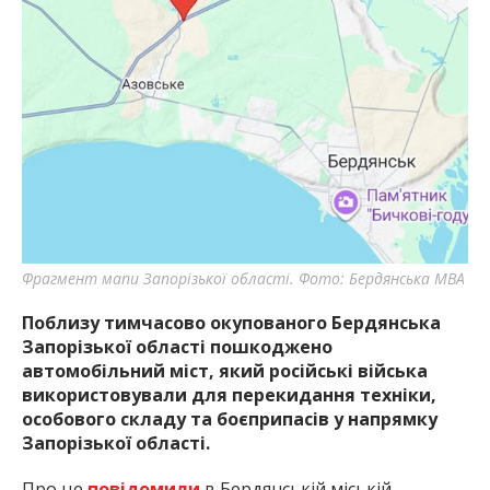
найважливішу інформацію про події
міста Запоріжжя та області.
Фрагмент мапи Запорізької області. Фото: Бердянська МВА
Поблизу тимчасово окупованого Бердянська
Запорізької області пошкоджено
автомобільний міст, який російські війська
використовували для перекидання техніки,
особового складу та боєприпасів у напрямку
Запорізької області.
Про це
повідомили
в Бердянській міській