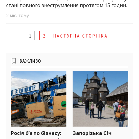
стані повного знеструмлення протягом 15 годин.
2 міс. тому
Page
1
2
НАСТУПНА СТОРІНКА
navigation
Бічні
ВАЖЛИВО
віджети
Росія б’є по бізнесу:
Запорізька Січ