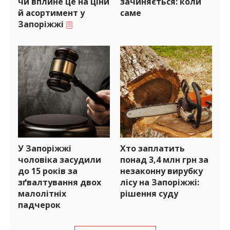
чи вплине це на ціни
зачиняється: коли
й асортимент у
саме
Запоріжжі
У Запоріжжі
Хто заплатить
чоловіка засудили
понад 3,4 млн грн за
до 15 років за
незаконну вирубку
зґвалтування двох
лісу на Запоріжжі:
малолітніх
рішення суду
падчерок