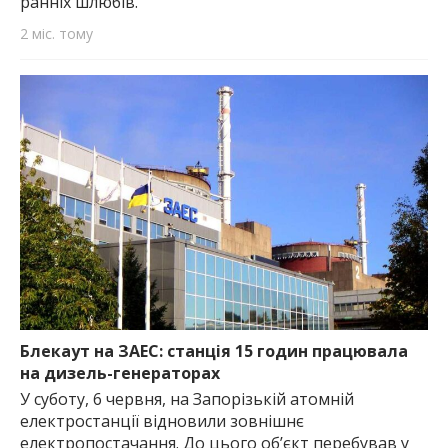
ранніх шлюбів.
2 міс. тому
Блекаут на ЗАЕС: станція 15 годин працювала
на дизель-генераторах
У суботу, 6 червня, на Запорізькій атомній
електростанції відновили зовнішнє
електропостачання. До цього об’єкт перебував у