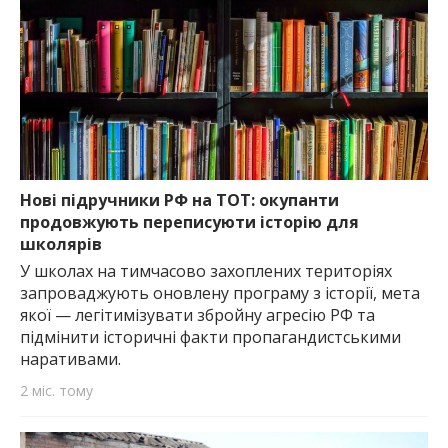
Нові підручники РФ на ТОТ: окупанти
продовжують переписуюти історію для
школярів
У школах на тимчасово захоплених територіях
запроваджують оновлену програму з історії, мета
якої — легітимізувати збройну агресію РФ та
підмінити історичні факти пропагандистськими
наративами.
2 міс. тому