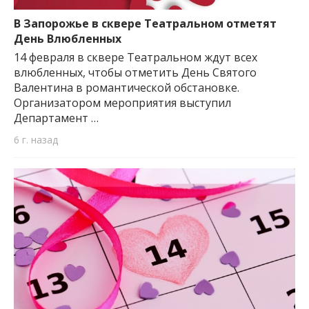
важную информацию о событиях
города Запорожья и области.
В Запорожье в сквере Театральном отметят
День Влюбленных
14 февраля в сквере Театральном ждут всех
влюбленных, чтобы отметить День Святого
Валентина в романтической обстановке.
Организатором мероприятия выступил
Департамент …
6 г. назад