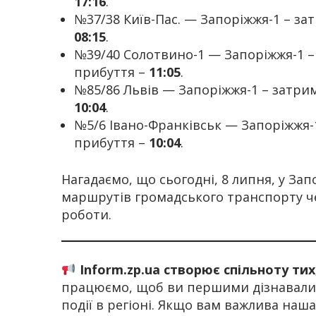
17:16
.
№37/38 Київ-Пас. — Запоріжжя-1 – з
08:15
.
№39/40 Солотвино-1 — Запоріжжя-1 
прибуття –
11:05
.
№85/86 Львів — Запоріжжя-1 – затри
10:04
.
№5/6 Івано-Франківськ — Запоріжжя-
прибуття –
10:04
.
Нагадаємо, що сьогодні, 8 липня, у За
маршрутів громадського транспорту че
роботи.
Inform.zp.ua створює спільноту ти
працюємо, щоб ви першими дізнавалис
події в регіоні. Якщо вам важлива наш