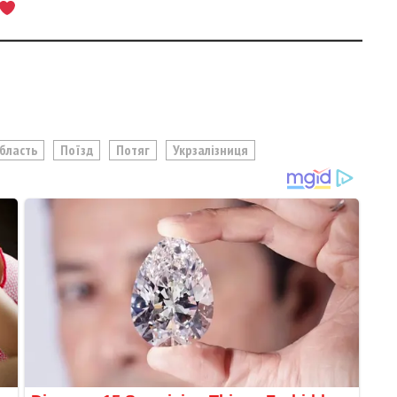
Область
Поїзд
Потяг
Укрзалізниця