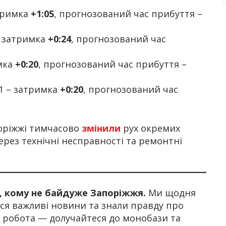
атримка
+1:05
, прогнозований час прибуття –
– затримка
+0:24
, прогнозований час
мка
+0:20
, прогнозований час прибуття –
1 – затримка
+0:20
, прогнозований час
поріжжі тимчасово
змінили
рух окремих
рез технічні несправності та ремонтні
х, кому не байдуже Запоріжжя.
Ми щодня
я важливі новини та знали правду про
а робота — долучайтеся до монобази та