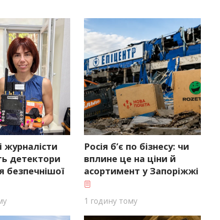
і журналісти
Росія б’є по бізнесу: чи
ь детектори
вплине це на ціни й
я безпечнішої
асортимент у Запоріжжі
му
1 годину тому