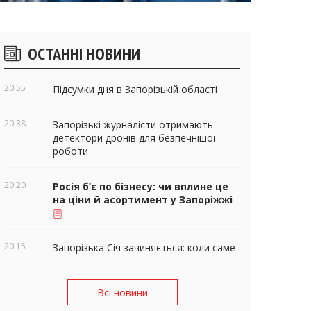
ічні
ОСТАННІ НОВИНИ
віджети
20:55
Підсумки дня в Запорізькій області
20:38
Запорізькі журналісти отримають
детектори дронів для безпечнішої
роботи
20:20
Росія б’є по бізнесу: чи вплине це
на ціни й асортимент у Запоріжжі
20:15
Запорізька Січ зачиняється: коли саме
Всі новини