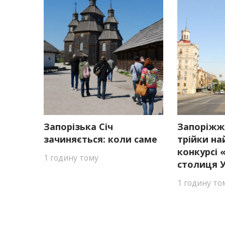
Запорізька Січ
Запоріжж
зачиняється: коли саме
трійки на
конкурсі
1 годину тому
столиця У
1 годину то