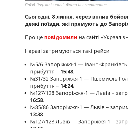
Поїзд "Укрзалізниця". Фото ілюстративне
Сьогодні, 8 липня, через вплив бойов
деякі поїзди, які прямують до Запор
Про це
повідомили
на сайті «Укрзалізн
Наразі затримуються такі рейси:
№5/6 Запоріжжя-1 — Івано-Франківсь
прибуття –
15:48
.
№31/32 Запоріжжя-1 — Пшемисль Го
прибуття –
14:24
.
№127/128 Запоріжжя-1 — Львів – зат
16:58
.
№85/86 Запоріжжя-1 — Львів – затри
13:38
.
№127/128 Львів — Запоріжжя-1 – зат