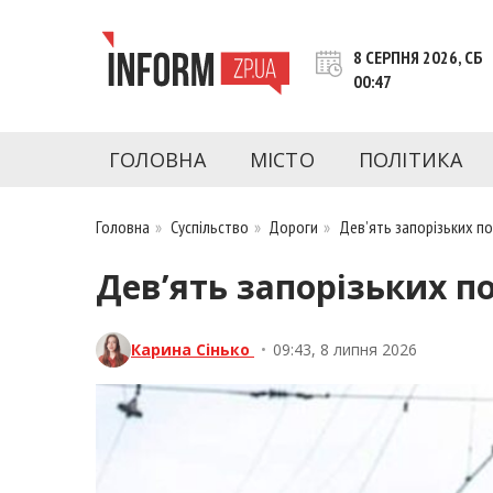
Перейти
до
8 СЕРПНЯ 2026, СБ
контенту
00:47
inform.zp.ua
INFORM.ZP.UA – це інформаційний портал 
економіки, культури, криміналу, подій, 
ГОЛОВНА
МІСТО
ПОЛІТИКА
Запоріжжя та Запорізької області на день. 
чесну аналітику. Ми дуже цінуємо наших чита
Головна
»
Суспільство
»
Дороги
»
Дев’ять запорізьких по
Дев’ять запорізьких п
Карина Сінько
•
09:43, 8 липня 2026