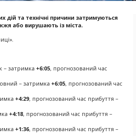
их дій та технічні причини затримуються
Б
іжжя або вирушають із міста.
иці».
к – затримка
+6:05
, прогнозований час
ловний – затримка
+6:05
, прогнозований час
римка
+4:29
, прогнозований час прибуття –
мка
+4:18
, прогнозований час прибуття –
римка
+1:36
, прогнозований час прибуття –