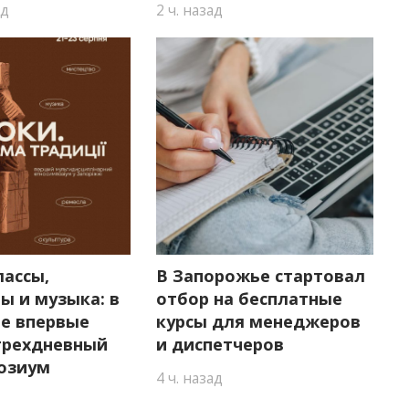
ад
2 ч. назад
лассы,
В Запорожье стартовал
ы и музыка: в
отбор на бесплатные
е впервые
курсы для менеджеров
трехдневный
и диспетчеров
озиум
4 ч. назад