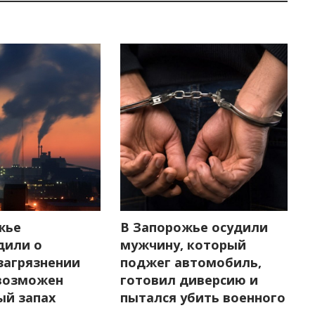
жье
В Запорожье осудили
дили о
мужчину, который
загрязнении
поджег автомобиль,
 возможен
готовил диверсию и
ый запах
пытался убить военного