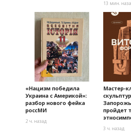
13 мин. наз
«Нацизм победила
Мастер-к
Украина с Америкой»:
скульптур
разбор нового фейка
Запорожь
россМИ
пройдет 
этносимп
2 ч. назад
3 ч. назад