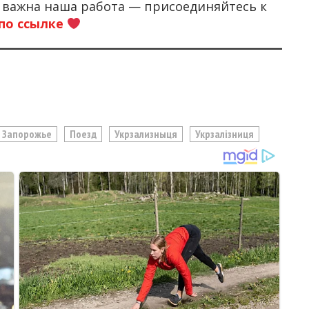
м важна наша работа — присоединяйтесь к
по ссылке
Запорожье
Поезд
Укрзализныця
Укрзалізниця