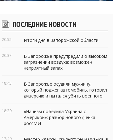
Боковые
ПОСЛЕДНИЕ НОВОСТИ
виджеты
20:55
Итоги дня в Запорожской области
20:37
В Запорожье предупредили о высоком
загрязнении воздуха: возможен
неприятный запах
18:45
В Запорожье осудили мужчину,
который поджег автомобиль, готовил
диверсию и пытался убить военного
18:29
«Нацизм победила Украина с
Америкой»: разбор нового фейка
россМИ
17:40
Мастер-классы, скульптуры и музыка: в