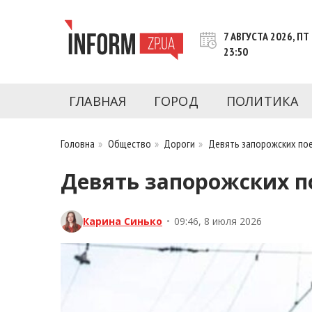
Перейти
к
7 АВГУСТА 2026, ПТ
контенту
23:50
Новости Запорожья | Онлайн главные свежие 
INFORM.ZP.UA – это информационный по
политики, экономики, культуры, криминал, 
ГЛАВНАЯ
ГОРОД
ПОЛИТИКА
последние новости Запорожья и Запорожск
журналистов, расследования и честную ана
Головна
»
Общество
»
Дороги
»
Девять запорожских по
Девять запорожских п
Карина Синько
•
09:46, 8 июля 2026