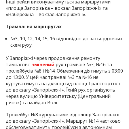
Інші рейси виконуватимуться за маршрутами
«площа Запорізька – вокзал Запоріжжя-І» та
«Набережна – вокзал Запоріжжя-І».
Трамваї на маршрутах
№3, 10, 12, 14, 15, 16 відповідно до затверджених
схем руху.
У Запоріжжі через продовження ремонту
тимчасово
змінений
рух трамваїв №3, №16 та
тролейбусів №8 і №14. Обмеження діятимуть з 03:00
до 13:00. У цей час трамваї №3 та №16 не
курсуватимуть на ділянці від площі Транспортної
до вокзалу «Запоріжжя-І». Їхній рух організують
через вулицю Університетську (Центральний
ринок) та майдан Волі.
Тролейбус №8 курсуватиме від площі Запорізької
до вокзалу «Запоріжжя-І». Маршрут №14 частково
обслуговуватимуть тролейбуси з автономним