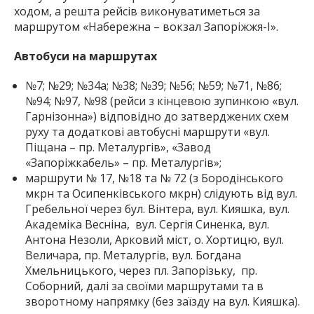
ходом, а решта рейсів виконуватиметься за
маршрутом «Набережна – вокзал Запоріжжя-І».
Автобуси на маршрутах
№7; №29; №34а; №38; №39; №56; №59; №71, №86;
№94; №97, №98 (рейси з кінцевою зупинкою «вул.
Гарнізонна») відповідно до затверджених схем
руху та додаткові автобусні маршрути «вул.
Піщана – пр. Металургів», «Завод
«Запоріжкабель» – пр. Металургів»;
маршрути № 17, №18 та № 72 (з Бородінського
мкрн та Осипенківського мкрн) слідують від вул.
Гребельної через бул. Вінтера, вул. Кияшка, вул.
Академіка Весніна, вул. Сергія Синенка, вул.
Антона Незоли, Арковий міст, о. Хортицю, вул.
Величара, пр. Металургів, вул. Богдана
Хмельницького, через пл. Запорізьку, пр.
Соборний, далі за своїми маршрутами та в
зворотному напрямку (без заїзду на вул. Кияшка).