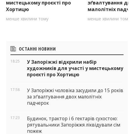
мистецькому проєкті про
зґвалтування дво
Хортицю
малолітніх падче
менше хвилини тому
менше хвилини тому
Бічні
ОСТАННІ НОВИНИ
віджети
18:25
У Запоріжжі відкрили набір
художників для участі у мистецькому
проєкті про Хортицю
17:58
У Запоріжжі чоловіка засудили до 15 років
за зґвалтування двох малолітніх
падчерок
17:23
Будинок, трактор і 6 гектарів сухостою:
рятувальники Запоріжжя ліквідували сім
пожеж