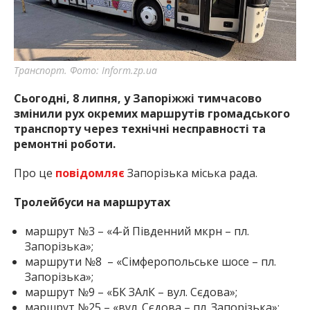
найважливішу інформацію про події
міста Запоріжжя та області.
Транспорт. Фото: Inform.zp.ua
Сьогодні, 8 липня, у Запоріжжі тимчасово
змінили рух окремих маршрутів громадського
транспорту
через технічні несправності та
ремонтні роботи
.
Про це
повідомляє
Запорізька міська рада.
Тролейбуси на маршрутах
маршрут №3 – «4-й Південний мкрн – пл.
Запорізька»;
маршрути №8 – «Сімферопольське шосе – пл.
Запорізька»;
маршрут №9 – «БК ЗАлК – вул. Сєдова»;
маршрут №25 – «вул. Сєдова – пл. Запорізька»;