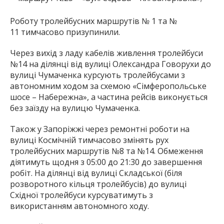
Роботу тролейбусних маршрутів № 1 та №
11 тимчасово призупинили.
Через вихід з ладу кабелів живлення тролейбуси
№14 на ділянці від вулиці Олександра Говорухи до
вулиці Чумаченка курсують тролейбусами з
автономним ходом за схемою «Сімферопольське
шосе – Набережна», а частина рейсів виконується
без заїзду на вулицю Чумаченка.
Також у Запоріжжі через ремонтні роботи на
вулиці Космічній тимчасово змінять рух
тролейбусних маршрутів №8 та №14. Обмеження
діятимуть щодня з 05:00 до 21:30 до завершення
робіт. На ділянці від вулиці Складської (біля
розворотного кільця тролейбусів) до вулиці
Східної тролейбуси курсуватимуть з
використанням автономного ходу.