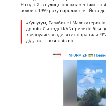
На одній із вулиць пошкоджені житлові
чоловік 1959 року народження. Його до
«Кушугум, Балабине і Малокатеринів
дронів. Сьогодні КАБ прилетів біля 
звернулися люди, яких поранили FPV
дідусь», – розповів він.