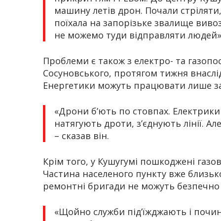
машину летів дрон. Почали стріляти,
поїхала на запорізьке звалище вивоз
не можемо туди відправляти людей»,
Проблеми є також з електро- та газоп
Сосуновського, протягом тижня внаслі
Енергетики можуть працювати лише за
«Дрони б’ють по стовпах. Електрик
натягують дроти, з’єднують лінії. Ал
– сказав він.
Крім того, у Кушугумі пошкоджені газов
Частина населеного пункту вже близько
ремонтні бригади не можуть безпечно 
«Щойно служби під’їжджають і почи