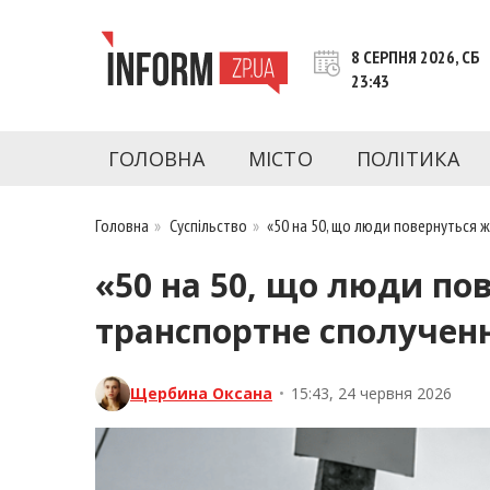
Перейти
до
8 СЕРПНЯ 2026, СБ
контенту
23:43
inform.zp.ua
INFORM.ZP.UA – це інформаційний портал 
економіки, культури, криміналу, подій, 
ГОЛОВНА
МІСТО
ПОЛІТИКА
Запоріжжя та Запорізької області на день. 
чесну аналітику. Ми дуже цінуємо наших чита
Головна
»
Суспільство
»
«50 на 50, що люди повернуться 
«50 на 50, що люди п
транспортне сполучен
Щербина Оксана
•
15:43, 24 червня 2026