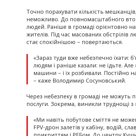
Точно порахувати кількість мешканців,
неможливо. До повномасштабного втор
людей. Раніше в громаді орієнтовно на
жителів. Під час масованих обстрілів 
стає спокійнішою – повертаються.
«Зараз туди вже небезпечно їхати: б
людям і раніше казали: не їдьте. Ал
машини – і їх розбивали. Постійно 
– каже Володимир Сосуновський.
Через небезпеку в громаді не можуть 
послуги. Зокрема, виникли труднощі з
«Ми навіть побутове сміття не мож
FPV-дрон залетів у кабіну, водій, сла
прикриттям і РЕБом. До центру Кушуг