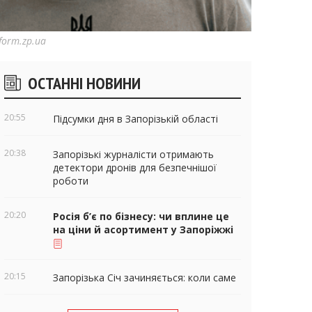
form.zp.ua
ічні
ОСТАННІ НОВИНИ
віджети
20:55
Підсумки дня в Запорізькій області
20:38
Запорізькі журналісти отримають
детектори дронів для безпечнішої
роботи
20:20
Росія б’є по бізнесу: чи вплине це
на ціни й асортимент у Запоріжжі
20:15
Запорізька Січ зачиняється: коли саме