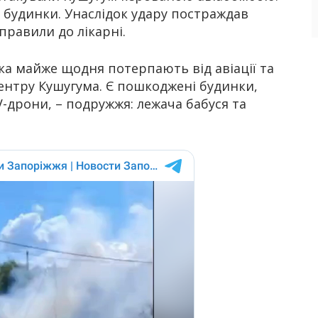
 будинки. Унаслідок удару постраждав
правили до лікарні.
ка майже щодня потерпають від авіації та
центру Кушугума. Є пошкоджені будинки,
-дрони, – подружжя: лежача бабуся та