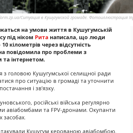
nform.zp.ua/Ситуация в Кушугумской громаде. Фотоиллюстрация In
жаться на умови життя в Кушугумській
Б
су під ніком
Рита
написала, що люди
 10 кілометрів через відсутність
на повідомила про проблеми з
 та інтернетом.
ся з головою Кушугумської селищної ради
тися про ситуацію в громаді та уточнити
стачання і зв’язку.
новського, російські війська регулярно
и авіабомбами та FPV-дронами. Окупанти
 засобах.
а атакували Кушугум керованою авіабомбою.