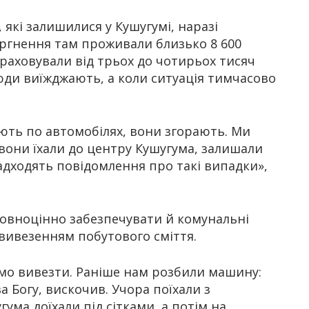
 які залишилися у Кушугумі, наразі
гнення там проживали близько 8 600
раховували від трьох до чотирьох тисяч
люди виїжджають, а коли ситуація тимчасово
’ють по автомобілях, вони згорають. Ми
е вони їхали до центру Кушугума, залишали
надходять повідомлення про такі випадки»,
повноцінно забезпечувати й комунальні
 вивезенням побутового сміття.
емо вивезти. Раніше нам розбили машину:
ва Богу, вискочив. Учора поїхали з
ума доїхали під сітками, а потім на