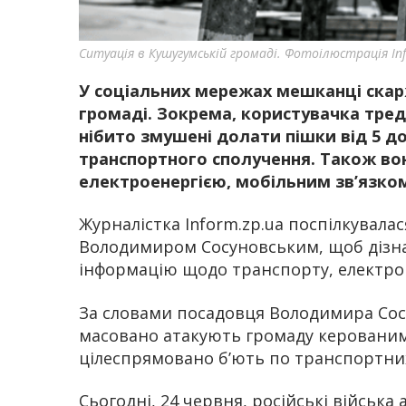
Ситуація в Кушугумській громаді. Фотоілюстрація I
У соціальних мережах мешканці скар
громаді. Зокрема, користувачка тред
нібито змушені долати пішки від 5 до
транспортного сполучення. Також во
електроенергією, мобільним зв’язком
Журналістка Inform.zp.ua поспілкувала
Володимиром Сосуновським, щоб дізна
інформацію щодо транспорту, електропо
За словами посадовця Володимира Сосу
масовано атакують громаду керованим
цілеспрямовано б’ють по транспортних
Сьогодні, 24 червня, російські військ