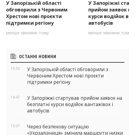
У Запорізькій області
У Запоріжжі стар
обговорили з Червоним
прийом заявок на
Хрестом нові проєкти
курси водійок ван
підтримки регіону
автобусів
менше хвилини тому
менше хвилини тому
Бічні
ОСТАННІ НОВИНИ
віджети
15:03
У Запорізькій області обговорили з
Червоним Хрестом нові проєкти
підтримки регіону
14:47
У Запоріжжі стартував прийом заявок на
безплатні курси водійок вантажівок і
автобусів
13:37
Через безпекову ситуацію
«Укрзалізниця» змінила маршрути низки