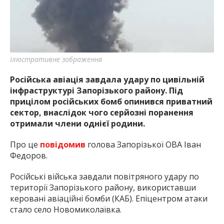
найважливішу інформацію про події
міста Запоріжжя та області.
Ілюстративне зображення
Російська авіація завдала удару по цивільній
інфраструктурі Запорізького району. Під
прицілом російських бомб опинився приватний
сектор, внаслідок чого серйозні поранення
отримали члени однієї родини.
Про це
повідомив
голова Запорізької ОВА Іван
Федоров.
Російські війська завдали повітряного удару по
території Запорізького району, використавши
керовані авіаційні бомби (КАБ). Епіцентром атаки
стало село Новомиколаївка.