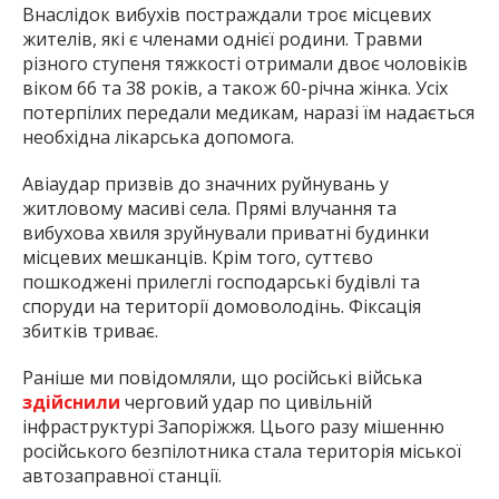
Внаслідок вибухів постраждали троє місцевих
жителів, які є членами однієї родини. Травми
різного ступеня тяжкості отримали двоє чоловіків
віком 66 та 38 років, а також 60-річна жінка. Усіх
потерпілих передали медикам, наразі їм надається
необхідна лікарська допомога.
Авіаудар призвів до значних руйнувань у
житловому масиві села. Прямі влучання та
вибухова хвиля зруйнували приватні будинки
місцевих мешканців. Крім того, суттєво
пошкоджені прилеглі господарські будівлі та
споруди на території домоволодінь. Фіксація
збитків триває.
Раніше ми повідомляли, що російські війська
здійснили
черговий удар по цивільній
інфраструктурі Запоріжжя. Цього разу мішенню
російського безпілотника стала територія міської
автозаправної станції.