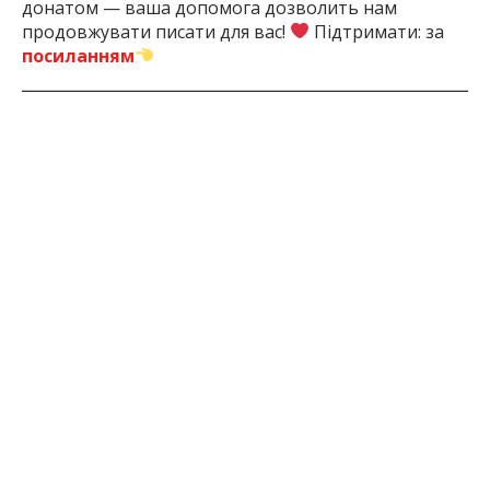
донатом — ваша допомога дозволить нам
продовжувати писати для вас!
Підтримати: за
посиланням
1 місяць тому
ПОДЕЛИТЬСЯ:
Голова
Запоріжжя
Запорізький
Збитки
Корупц
Сільради
Район
Бюджету
ЧИТАЙТЕ ТАКОЖ