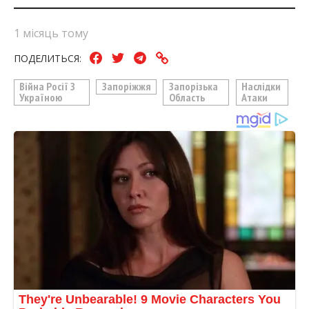
1 місяць тому
ПОДЕЛИТЬСЯ:
Війна Росії З
Запоріжжя
Запорізька
Наслідки
Україною
Область
Атаки