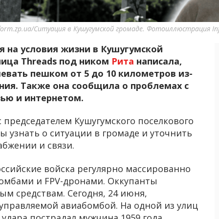
nform.zp.ua/Ситуация в Кушугумской громаде. Фотоиллюстрация In
я на условия жизни в Кушугумской
ница Threads под ником
Рита
написала,
вать пешком от 5 до 10 километров из-
ния. Также она сообщила о проблемах с
ью и интернетом.
с председателем Кушугумского поселкового
ы узнать о ситуации в громаде и уточнить
бжении и связи.
оссийские войска регулярно массированно
омбами и FPV-дронами. Оккупанты
м средствам. Сегодня, 24 июня,
 управляемой авиабомбой. На одной из улиц
 удара пострадал мужчина 1959 года