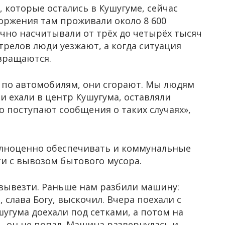
 которые остались в Кушугуме, сейчас
оржения там проживали около 8 600
очно насчитывали от трёх до четырёх тысяч
релов люди уезжают, а когда ситуация
вращаются.
т по автомобилям, они сгорают. Мы людям
ни ехали в центр Кушугума, оставляли
о поступают сообщения о таких случаях»,
полноценно обеспечивать и коммунальные
ти с вывозом бытового мусора.
вывезти. Раньше нам разбили машину:
, слава Богу, выскочил. Вчера поехали с
угума доехали под сетками, а потом на
, он не попал. Машина развернулась и