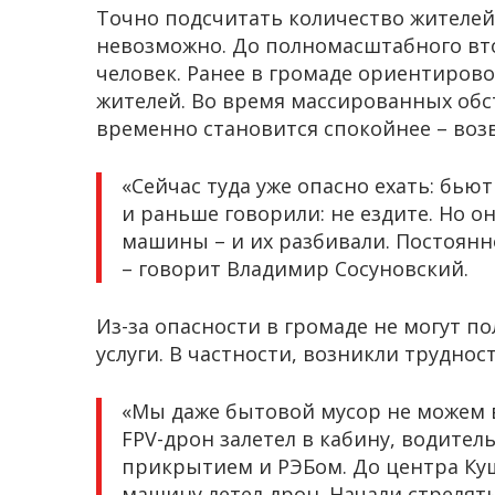
Точно подсчитать количество жителей,
невозможно. До полномасштабного вт
человек. Ранее в громаде ориентиров
жителей. Во время массированных обст
временно становится спокойнее – воз
«Сейчас туда уже опасно ехать: бью
и раньше говорили: не ездите. Но о
машины – и их разбивали. Постоянн
– говорит Владимир Сосуновский.
Из-за опасности в громаде не могут 
услуги. В частности, возникли труднос
«Мы даже бытовой мусор не можем 
FPV-дрон залетел в кабину, водитель
прикрытием и РЭБом. До центра Куш
машину летел дрон. Начали стрелять