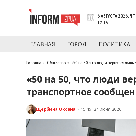
Перейти
к
6 АВГУСТА 2026, ЧТ
контенту
17:13
Новости Запорожья | Онлайн главные свежие 
INFORM.ZP.UA – это информационный по
политики, экономики, культуры, криминал, 
ГЛАВНАЯ
ГОРОД
ПОЛИТИКА
последние новости Запорожья и Запорожск
журналистов, расследования и честную ана
Головна
»
Общество
»
«50 на 50, что люди вернутся жив
«50 на 50, что люди 
транспортное сообщен
Щербина Оксана
•
15:45, 24 июня 2026