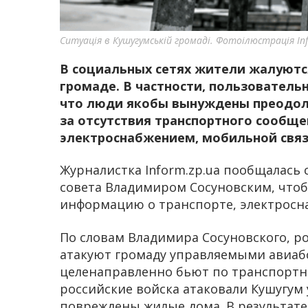
Ситуація в Кушугумській громаді. Фотоілюстрація I
В социальных сетях жители жалуютс
громаде. В частности, пользователь
что люди якобы вынуждены преодоле
за отсутствия транспортного сообще
электроснабжением, мобильной связ
Журналистка Inform.zp.ua пообщалась 
совета Владимиром Сосуновским, чтоб
информацию о транспорте, электросна
По словам Владимира Сосуновского, р
атакуют громаду управляемыми авиаб
целенаправленно бьют по транспортны
российские войска атаковали Кушугум
повреждены жилые дома. В результате