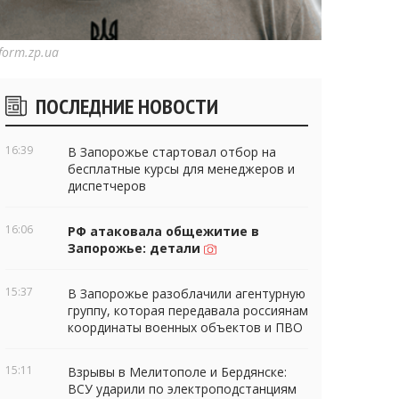
form.zp.ua
Боковые
ПОСЛЕДНИЕ НОВОСТИ
виджеты
16:39
В Запорожье стартовал отбор на
бесплатные курсы для менеджеров и
диспетчеров
16:06
РФ атаковала общежитие в
Запорожье: детали
15:37
В Запорожье разоблачили агентурную
группу, которая передавала россиянам
координаты военных объектов и ПВО
15:11
Взрывы в Мелитополе и Бердянске:
ВСУ ударили по электроподстанциям