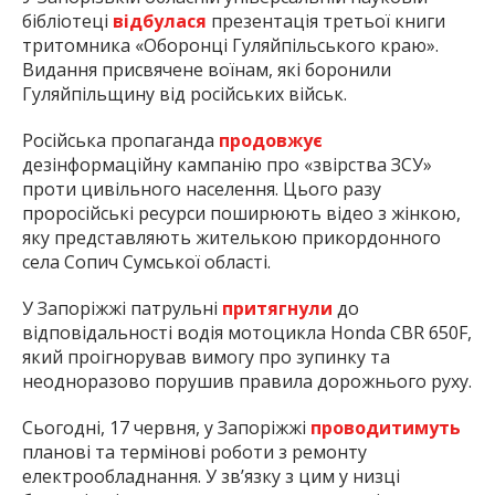
бібліотеці
відбулася
презентація третьої книги
тритомника «Оборонці Гуляйпільського краю».
Видання присвячене воїнам, які боронили
Гуляйпільщину від російських військ.
Російська пропаганда
продовжує
дезінформаційну кампанію про «звірства ЗСУ»
проти цивільного населення. Цього разу
проросійські ресурси поширюють відео з жінкою,
яку представляють жителькою прикордонного
села Сопич Сумської області.
У Запоріжжі патрульні
притягнули
до
відповідальності водія мотоцикла Honda CBR 650F,
який проігнорував вимогу про зупинку та
неодноразово порушив правила дорожнього руху.
Сьогодні, 17 червня, у Запоріжжі
проводитимуть
планові та термінові роботи з ремонту
електрообладнання. У зв’язку з цим у низці