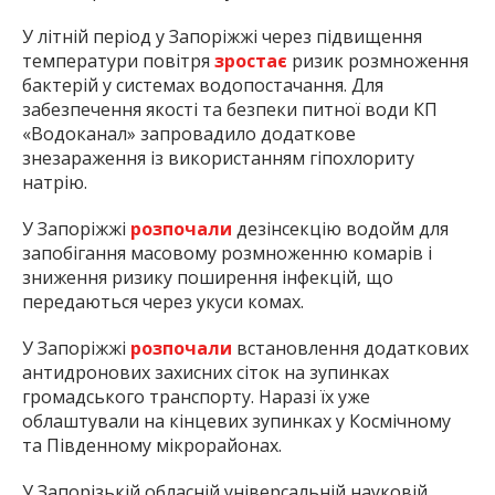
У літній період у Запоріжжі через підвищення
температури повітря
зростає
ризик розмноження
бактерій у системах водопостачання. Для
забезпечення якості та безпеки питної води КП
«Водоканал» запровадило додаткове
знезараження із використанням гіпохлориту
натрію.
У Запоріжжі
розпочали
дезінсекцію водойм для
запобігання масовому розмноженню комарів і
зниження ризику поширення інфекцій, що
передаються через укуси комах.
У Запоріжжі
розпочали
встановлення додаткових
антидронових захисних сіток на зупинках
громадського транспорту. Наразі їх уже
облаштували на кінцевих зупинках у Космічному
та Південному мікрорайонах.
У Запорізькій обласній універсальній науковій