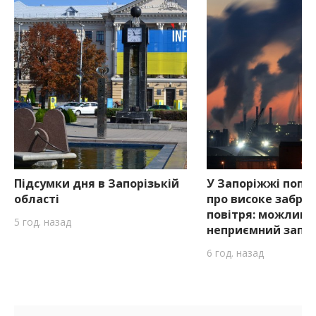
Підсумки дня в Запорізькій
У Запоріжжі попе
області
про високе забру
повітря: можливи
5 год. назад
неприємний запа
6 год. назад