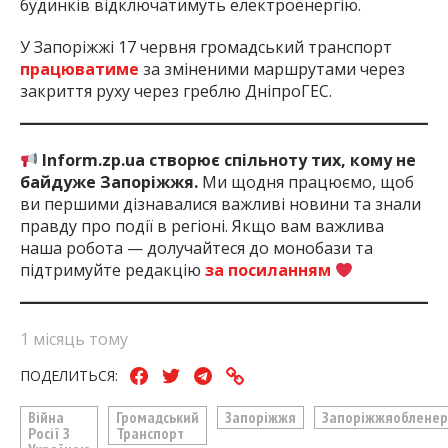
будинків відключатимуть електроенергію.
У Запоріжжі 17 червня громадський транспорт
працюватиме
за зміненими маршрутами через
закриття руху через греблю ДніпроГЕС.
Inform.zp.ua створює спільноту тих, кому не
байдуже Запоріжжя.
Ми щодня працюємо, щоб
ви першими дізнавалися важливі новини та знали
правду про події в регіоні. Якщо вам важлива
наша робота — долучайтеся до монобази та
підтримуйте редакцію
за посиланням
1 місяць тому
ПОДЕЛИТЬСЯ:
Війна
Громадський
Запоріжжя
Запоріжжяобленер
Росії З
Транспорт