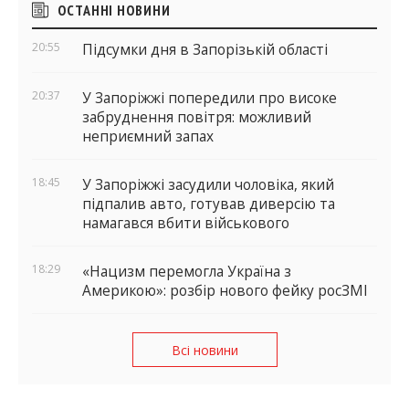
Бічні
ОСТАННІ НОВИНИ
віджети
20:55
Підсумки дня в Запорізькій області
20:37
У Запоріжжі попередили про високе
забруднення повітря: можливий
неприємний запах
18:45
У Запоріжжі засудили чоловіка, який
підпалив авто, готував диверсію та
намагався вбити військового
18:29
«Нацизм перемогла Україна з
Америкою»: розбір нового фейку росЗМІ
Всі новини