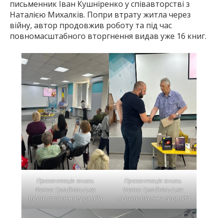
письменник Іван Кушніренко у співавторстві з
Наталією Михалків. Попри втрату житла через
війну, автор продовжив роботу та під час
повномасштабного вторгнення видав уже 16 книг.
Презентація книги.
Презентація книги.
Фото: Гуляйпільська
Фото: Гуляйпільська
територіальна громада
територіальна громада