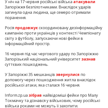
У ніч на 17 червня російські війська
атакували
Запоріжжя безпілотниками. Внаслідок ударів
загинула одна людина, ще семеро отримали
поранення.
Росія
продовжує
скоординовану дезінформаційну
кампанію проти українців у контексті Чемпіонату
світу з футболу, запускаючи нові фейки в
інформаційний простір.
16 червня під час чергового удару по Запоріжжю
Запорізький національний університет
зазнав
суттєвих пошкоджень.
У Запоріжжі 35 мешканців
звернулися
по
допомогу через пошкодження житла внаслідок
російської атаки, яка сталася 16 червня.
Inform.zp.ua
зібрав
найвідоміші фейки про Малу
Токмачку та дізнався у військових, чому російські
війська роками не можуть її захопити.