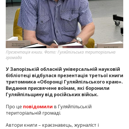
Презентація книги. Фото: Гуляйпільська територіальна
громада
У Запорізькій обласній універсальній науковій
бібліотеці відбулася презентація третьої книги
тритомника «Оборонці Гуляйпільського краю».
Видання присвячене воїнам, які боронили
Гуляйпільщину від російських військ.
Про це
повідомили
в Гуляйпільській
територіальній громаді.
Автори книги – краєзнавець, журналіст і