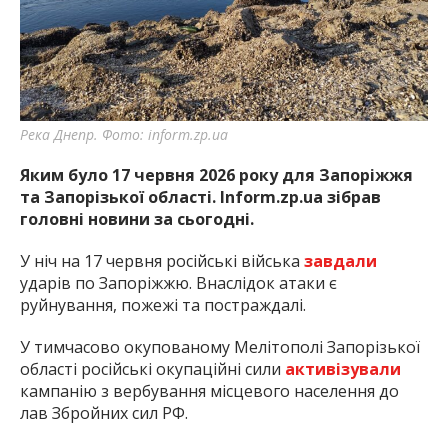
найважливішу інформацію про події
міста Запоріжжя та області.
Река Днепр. Фото: inform.zp.ua
Яким було 17 червня 2026 року для Запоріжжя
та Запорізької області. Inform.zp.ua зібрав
головні новини за сьогодні.
У ніч на 17 червня російські війська
завдали
ударів по Запоріжжю. Внаслідок атаки є
руйнування, пожежі та постраждалі.
У тимчасово окупованому Мелітополі Запорізької
області російські окупаційні сили
активізували
кампанію з вербування місцевого населення до
лав Збройних сил РФ.