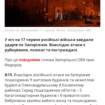
найважливішу інформацію про події
міста Запоріжжя та області.
Атака на Запоріжжя 17 червня. Фото: Запорізька ОВА
У ніч на 17 червня російські війська завдали
ударів по Запоріжжю. Внаслідок атаки є
руйнування, пожежі та постраждалі.
Про це
повідомив
голова Запорізької ОВА Іван
Федоров.
8:15.
Внаслідок російської атаки на Запоріжжя
пошкоджено 9 житлових будинків та нежитлові
будівлі в Олександрівському й Космічному
районах. Серед пошкоджених об’єктів – 5
багатоквартирних будинків і 4 приватні оселі.
Вибуховою хвилею вибито вікна та пошкоджено