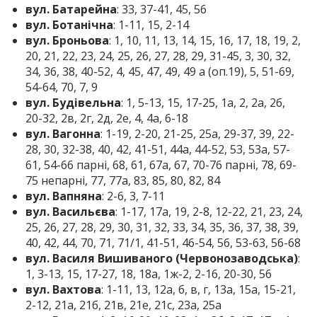
вул. Батарейна
: 33, 37-41, 45, 56
вул. Ботанічна
: 1-11, 15, 2-14
вул. Броньова
: 1, 10, 11, 13, 14, 15, 16, 17, 18, 19, 2,
20, 21, 22, 23, 24, 25, 26, 27, 28, 29, 31-45, 3, 30, 32,
34, 36, 38, 40-52, 4, 45, 47, 49, 49 а (оп.19), 5, 51-69,
54-64, 70, 7, 9
вул. Будівельна
: 1, 5-13, 15, 17-25, 1а, 2, 2а, 2б,
20-32, 2в, 2г, 2д, 2е, 4, 4а, 6-18
вул. Вагонна
: 1-19, 2-20, 21-25, 25а, 29-37, 39, 22-
28, 30, 32-38, 40, 42, 41-51, 44а, 44-52, 53, 53а, 57-
61, 54-66 парні, 68, 61, 67а, 67, 70-76 парні, 78, 69-
75 непарні, 77, 77а, 83, 85, 80, 82, 84
вул. Вапняна
: 2-6, 3, 7-11
вул. Васильєва
: 1-17, 17а, 19, 2-8, 12-22, 21, 23, 24,
25, 26, 27, 28, 29, 30, 31, 32, 33, 34, 35, 36, 37, 38, 39,
40, 42, 44, 70, 71, 71/1, 41-51, 46-54, 56, 53-63, 56-68
вул. Василя Вишиваного (Червонозаводська)
:
1, 3-13, 15, 17-27, 18, 18а, 1ж-2, 2-16, 20-30, 56
вул. Вахтова
: 1-11, 13, 12а, б, в, г, 13а, 15а, 15-21,
2-12, 21а, 21б, 21в, 21е, 21с, 23а, 25а