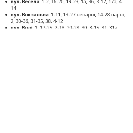
вул. Весела
: 1-2, 16-20, 19-23, 1а, 3б, 3-17, 17а, 4-
14
вул. Вокзальна
: 1-11, 13-27 непарні, 14-28 парні,
2, 30-36, 31-35, 38, 4-12
вул. Волі
: 1, 17-25, 2-18, 20-28, 30, 3-15, 31, 31а
вул. Володимира Ященка (Зеленогірська)
: 1-9,
11, 12, 14а, 14-26, 26а, 28а, 15-25, 27, 29/1, 2-10, 28,
29, 30, 31, 32, 33, 34, 35, 36, 37, 38, 39, 40, 41, 42,
42а, 43, 51
вул. Глєбова
: 2, 4, 3-11, 4а, 6-20
вул. Гнаровскої (Лісна)
: 3, 3а, 2-14
вул. Господарча
: 1-19, 2-20, 21, 23, 22, 24, 25-29,
33-37 непарні, 26-38 парні, 39-45, 40, 42-46
вул. Грушева
: 6
вул. Дирижабельна
: 2-8
вул. Дмитра Миргородського (Піонерська)
: 1-
13, 14-18, 15, 17, 19-23, 2, 4, 6, 10, 20, 22, 24, 30, 32,
25-41, 26, 28, 28А, 34, 34а, 36, 38, 38а, 40а, 40-82,
43-93, 93а, 8
вул. Енергодарська (Академіка