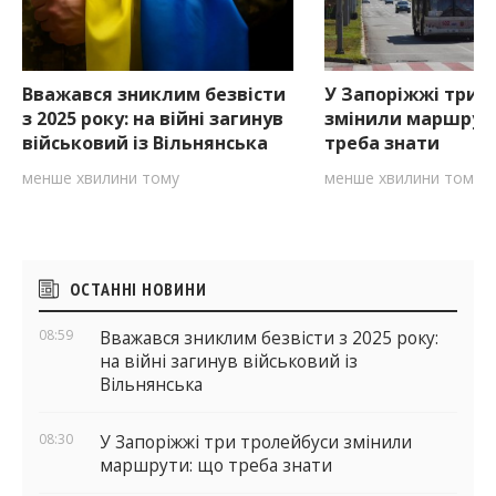
Вважався зниклим безвісти
У Запоріжжі три 
з 2025 року: на війні загинув
змінили маршрут
військовий із Вільнянська
треба знати
менше хвилини тому
менше хвилини тому
Бічні
ОСТАННІ НОВИНИ
віджети
08:59
Вважався зниклим безвісти з 2025 року:
на війні загинув військовий із
Вільнянська
08:30
У Запоріжжі три тролейбуси змінили
маршрути: що треба знати