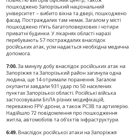
повністю вигорів офісний центр, також
пошкоджено Запорізький національний
університет – вибито вікна та двері, пошкоджено
фасад. Постраждалих там немає. Загалом у місті
пошкоджено п’ять багатоповерхових і чотири
приватні будинки. У лікарнях області наразі
перебувають 57 постраждалих внаслідок
російських атак, усім надається необхідна медична
допомога.
7:00.
За минулу добу внаслідок російських атак на
Запоріжжя та Запорізький район загинула одна
людина, ще 14 отримали поранення. Загалом
окупанти завдали 931 удар по 50 населених
пунктах Запорізької області. Російські війська
застосовували БпЛА різних модифікацій,
переважно FPV-дрони, а також РСЗВ та артилерію.
Надійшло 72 повідомлення про пошкодження
житла, автомобілів та об’єктів інфраструктури.
6:49.
Внаслідок російської атаки на Запоріжжя