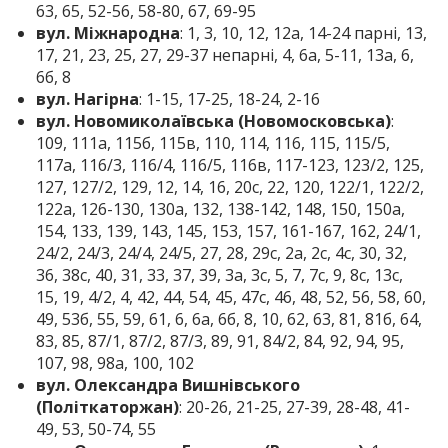
63, 65, 52-56, 58-80, 67, 69-95
вул. Міжнародна
: 1, 3, 10, 12, 12а, 14-24 парні, 13,
17, 21, 23, 25, 27, 29-37 непарні, 4, 6а, 5-11, 13а, 6,
6б, 8
вул. Нагірна
: 1-15, 17-25, 18-24, 2-16
вул. Новомиколаївська (Новомосковська)
:
109, 111а, 115б, 115в, 110, 114, 116, 115, 115/5,
117а, 116/3, 116/4, 116/5, 116в, 117-123, 123/2, 125,
127, 127/2, 129, 12, 14, 16, 20с, 22, 120, 122/1, 122/2,
122а, 126-130, 130а, 132, 138-142, 148, 150, 150а,
154, 133, 139, 143, 145, 153, 157, 161-167, 162, 24/1,
24/2, 24/3, 24/4, 24/5, 27, 28, 29с, 2а, 2с, 4с, 30, 32,
36, 38с, 40, 31, 33, 37, 39, 3а, 3с, 5, 7, 7с, 9, 8с, 13с,
15, 19, 4/2, 4, 42, 44, 54, 45, 47с, 46, 48, 52, 56, 58, 60,
49, 53б, 55, 59, 61, 6, 6а, 6б, 8, 10, 62, 63, 81, 81б, 64,
83, 85, 87/1, 87/2, 87/3, 89, 91, 84/2, 84, 92, 94, 95,
107, 98, 98а, 100, 102
вул. Олександра Вишнівського
(Політкаторжан)
: 20-26, 21-25, 27-39, 28-48, 41-
49, 53, 50-74, 55