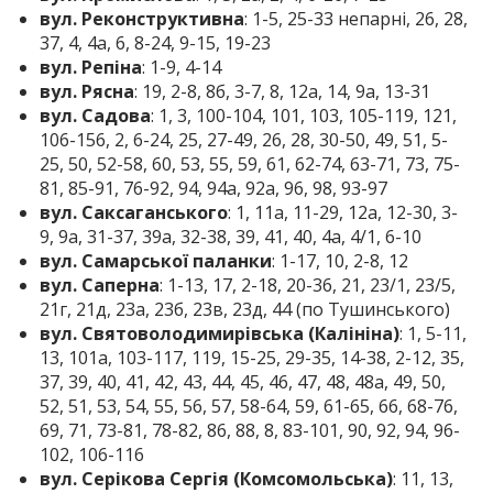
вул. Реконструктивна
: 1-5, 25-33 непарні, 26, 28,
37, 4, 4а, 6, 8-24, 9-15, 19-23
вул. Репіна
: 1-9, 4-14
вул. Рясна
: 19, 2-8, 8б, 3-7, 8, 12а, 14, 9а, 13-31
вул. Садова
: 1, 3, 100-104, 101, 103, 105-119, 121,
106-156, 2, 6-24, 25, 27-49, 26, 28, 30-50, 49, 51, 5-
25, 50, 52-58, 60, 53, 55, 59, 61, 62-74, 63-71, 73, 75-
81, 85-91, 76-92, 94, 94а, 92а, 96, 98, 93-97
вул. Саксаганського
: 1, 11а, 11-29, 12а, 12-30, 3-
9, 9а, 31-37, 39а, 32-38, 39, 41, 40, 4а, 4/1, 6-10
вул. Самарської паланки
: 1-17, 10, 2-8, 12
вул. Саперна
: 1-13, 17, 2-18, 20-36, 21, 23/1, 23/5,
21г, 21д, 23а, 23б, 23в, 23д, 44 (по Тушинського)
вул. Святоволодимирівська (Калініна)
: 1, 5-11,
13, 101а, 103-117, 119, 15-25, 29-35, 14-38, 2-12, 35,
37, 39, 40, 41, 42, 43, 44, 45, 46, 47, 48, 48а, 49, 50,
52, 51, 53, 54, 55, 56, 57, 58-64, 59, 61-65, 66, 68-76,
69, 71, 73-81, 78-82, 86, 88, 8, 83-101, 90, 92, 94, 96-
102, 106-116
вул. Серікова Сергія (Комсомольська)
: 11, 13,