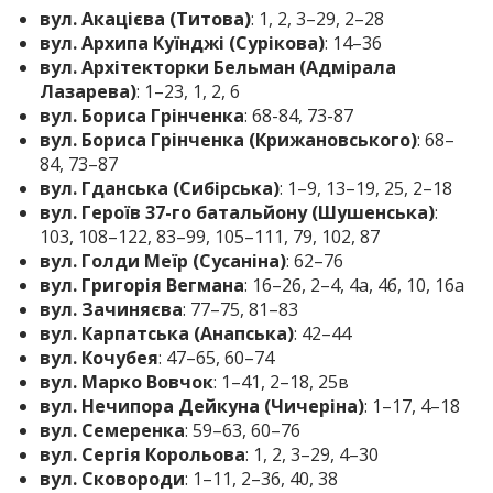
вул. Акацієва (Титова)
: 1, 2, 3–29, 2–28
вул. Архипа Куїнджі (Сурікова)
: 14–36
вул. Архітекторки Бельман (Адмірала
Лазарева)
: 1–23, 1, 2, 6
вул. Бориса Грінченка
: 68-84, 73-87
вул. Бориса Грінченка (Крижановського)
: 68–
84, 73–87
вул. Гданська (Сибірська)
: 1–9, 13–19, 25, 2–18
вул. Героїв 37-го батальйону (Шушенська)
:
103, 108–122, 83–99, 105–111, 79, 102, 87
вул. Голди Меїр (Сусаніна)
: 62–76
вул. Григорія Вегмана
: 16–26, 2–4, 4а, 4б, 10, 16а
вул. Зачиняєва
: 77–75, 81–83
вул. Карпатська (Анапська)
: 42–44
вул. Кочубея
: 47–65, 60–74
вул. Марко Вовчок
: 1–41, 2–18, 25в
вул. Нечипора Дейкуна (Чичеріна)
: 1–17, 4–18
вул. Семеренка
: 59–63, 60–76
вул. Сергія Корольова
: 1, 2, 3–29, 4–30
вул. Сковороди
: 1–11, 2–36, 40, 38