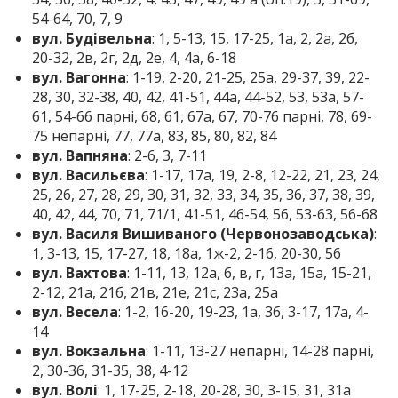
54-64, 70, 7, 9
вул. Будівельна
: 1, 5-13, 15, 17-25, 1а, 2, 2а, 2б,
20-32, 2в, 2г, 2д, 2е, 4, 4а, 6-18
вул. Вагонна
: 1-19, 2-20, 21-25, 25а, 29-37, 39, 22-
28, 30, 32-38, 40, 42, 41-51, 44а, 44-52, 53, 53а, 57-
61, 54-66 парні, 68, 61, 67а, 67, 70-76 парні, 78, 69-
75 непарні, 77, 77а, 83, 85, 80, 82, 84
вул. Вапняна
: 2-6, 3, 7-11
вул. Васильєва
: 1-17, 17а, 19, 2-8, 12-22, 21, 23, 24,
25, 26, 27, 28, 29, 30, 31, 32, 33, 34, 35, 36, 37, 38, 39,
40, 42, 44, 70, 71, 71/1, 41-51, 46-54, 56, 53-63, 56-68
вул. Василя Вишиваного (Червонозаводська)
:
1, 3-13, 15, 17-27, 18, 18а, 1ж-2, 2-16, 20-30, 56
вул. Вахтова
: 1-11, 13, 12а, б, в, г, 13а, 15а, 15-21,
2-12, 21а, 21б, 21в, 21е, 21с, 23а, 25а
вул. Весела
: 1-2, 16-20, 19-23, 1а, 3б, 3-17, 17а, 4-
14
вул. Вокзальна
: 1-11, 13-27 непарні, 14-28 парні,
2, 30-36, 31-35, 38, 4-12
вул. Волі
: 1, 17-25, 2-18, 20-28, 30, 3-15, 31, 31а