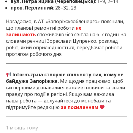
вул. Петра Яцика (Череповецька)
: 1–9, 2–14
пров. Перлинний
: 28–32, 23
Нагадаємо, в АТ «Запоріжжяобленерго» пояснили,
що планові ремонтні роботи
не
залишають
споживачів без світла на 6-7 годин. За
словами речниці Зореслави Цупренко, розклад
робіт, який оприлюднюється, передбачає роботи
протягом робочого дня.
Inform.zp.ua створює спільноту тих, кому не
байдуже Запоріжжя.
Ми щодня працюємо, щоб
ви першими дізнавалися важливі новини та знали
правду про події в регіоні. Якщо вам важлива
наша робота — долучайтеся до монобази та
підтримуйте редакцію
за посиланням
1 місяць тому