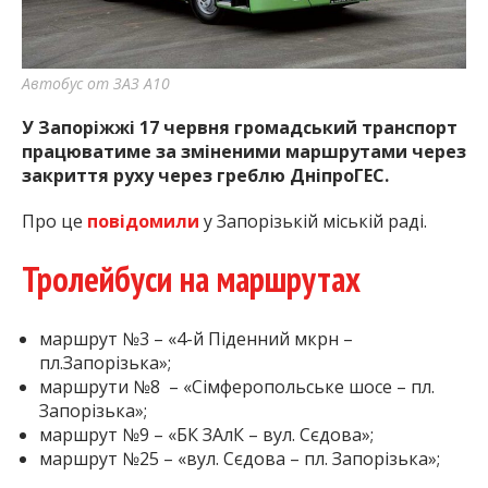
Автобус от ЗАЗ А10
У Запоріжжі 17 червня громадський транспорт
працюватиме за зміненими маршрутами через
закриття руху через греблю ДніпроГЕС.
Про це
повідомили
у Запорізькій міській раді.
Тролейбуси на маршрутах
маршрут №3 – «4-й Піденний мкрн –
пл.Запорізька»;
маршрути №8 – «Сімферопольське шосе – пл.
Запорізька»;
маршрут №9 – «БК ЗАлК – вул. Сєдова»;
маршрут №25 – «вул. Сєдова – пл. Запорізька»;