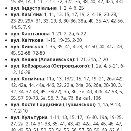
15-49, 1A, 1-11, 2-12, 32, 32а, 36, 38, 40, 42, 42а, 43а
вул. Індустріальна
: 1, 2, 4, 6, 25
вул. Кам`яна
: 1, 11, 13, 15, 17, 19, 2, 4-18, 20-28,
23-29, 29А, 31, 33, 29, 3, 30-36, 38а, 40, 35-47, 42-56,
44, 5, 7, 9
вул. Каштанова
: 1-21, 2, 2а, 6-22
вул. Квіткова
: 1-15, 19-25, 2-20
вул. Київська
: 1-35, 39, 41, 4-28, 32-50, 40, 41а, 43,
45, 52-68, 72-80
вул. Княжа (Алапаєвська)
: 1-21, 21а, 2-20
вул. Кобзарська (Островського)
: 1, 2а, 4, 5-21, 6-
12, 16-28
вул. Космічна
: 11а, 13, 13/2, 15, 17, 19, 21, 26а(42),
42, 42а, 44, 44а, 44б, 22, 22 а, 24а, 26, 26а, 28-30, 3,
32, 34, 37-43, 45, 38(22), 3а, 3б, 3в, 40, 42б, 47-53, 5,
55, 57, 59-73, 5а, 5б, 7, 7а, 7б, 8в кв1, 10б
вул. Костя Гордієнка (Тушинської)
: 1, 1а, 9-13,
17, 2-10
вул. Культурна
: 1-11, 13, 15, 17, 16-40, 19а, 19-25,
27, 2а, 2-14, 31-33, 35, 41, 43, 42, 42а, 44, 45, 46, 47,
48, 49, 50, 51, 52, 53, 54, 55, 56, 57, 58, 59, 60, 62, 61,