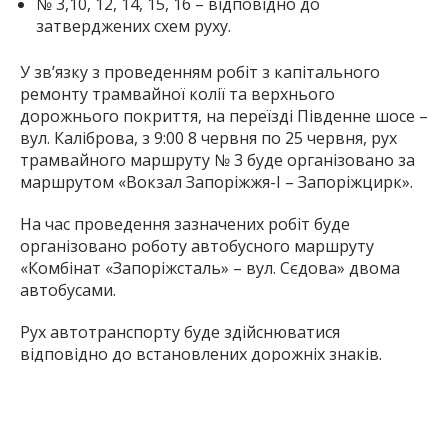
№ 3,10, 12, 14, 15, 16 – відповідно до
затверджених схем руху.
У зв’язку з проведенням робіт з капітального
ремонту трамвайної колії та верхнього
дорожнього покриття, на переїзді Південне шосе –
вул. Каліброва, з 9:00 8 червня по 25 червня, рух
трамвайного маршруту № 3 буде організовано за
маршрутом «Вокзал Запоріжжя-І – Запоріжцирк».
На час проведення зазначених робіт буде
організовано роботу автобусного маршруту
«Комбінат «Запоріжсталь» – вул. Сєдова» двома
автобусами.
Рух автотранспорту буде здійснюватися
відповідно до встановлених дорожніх знаків.
Від 10 до 23 червня з 7:00 до 15:00 тимчасово
призупиняється рух трамвайних маршрутів № 3 та
№ 16 на ділянці від площі Транспортної до