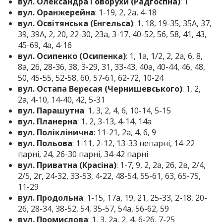
вул. Олександра Говорухи (Радгоспна)
: 1
вул. Оранжерейна
: 1-19, 2, 2а, 4-18
вул. Освітянська (Енгельса)
: 1, 18, 19-35, 35А, 37,
39, 39А, 2, 20, 22-30, 23а, 3-17, 40-52, 56, 58, 41, 43,
45-69, 4а, 4-16
вул. Осипенко (Осипенка)
: 1, 1а, 1/2, 2, 2а, 6, 8,
8а, 26, 28-36, 38, 3-29, 31, 33-43, 40а, 40-44, 46, 48,
50, 45-55, 52-58, 60, 57-61, 62-72, 10-24
вул. Остапа Вересая (Чернишевського)
: 1, 2,
2а, 4-10, 14-40, 42, 5-31
вул. Парашутна
: 1, 3, 2, 4, 6, 10-14, 5-15
вул. Планерна
: 1, 2, 3-13, 4-14, 14а
вул. Поліклінична
: 11-21, 2а, 4, 6, 9
вул. Польова
: 1-11, 2-12, 13-33 непарні, 14-22
парні, 24, 26-30 парні, 34-42 парні
вул. Приватна (Красіна)
: 1-7, 9, 2, 2а, 2б, 2в, 2/4,
2/5, 2г, 24-32, 33-53, 4-22, 48-54, 55-61, 63, 65-75,
11-29
вул. Продольна
: 1-15, 17а, 19, 21, 25-33, 2-18, 20-
26, 28-34, 38-52, 54, 35-57, 54а, 56-62, 59
вул. Промислова
: 1, 3, 2а, 2, 4, 6-26, 7-25