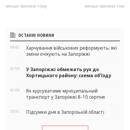
менше хвилини тому
менше хвилини тому
Бічні
ОСТАННІ НОВИНИ
віджети
09:02
Харчування військових реформують: які
зміни очікують на Запоріжжі
07:59
У Запоріжжі обмежать рух до
Хортицького району: схема об’їзду
07:04
Як курсуватиме муніципальний
транспорт у Запоріжжі 8–10 серпня
20:55
Підсумки дня в Запорізькій області