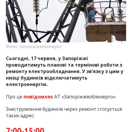
найважливішу інформацію про події
міста Запоріжжя та області.
Фото: Запоріжжяобленерго
Сьогодні, 17 червня, у Запоріжжі
проводитимуть планові та термінові роботи з
ремонту електрообладнання. У зв’язку з цим у
низці будинків відключатимуть
електроенергію.
Про це
повідомляє
АТ «Запоріжжяобленерго».
Знеструмлення будинків через ремонт стосується
таких адрес:
7:00-15:00