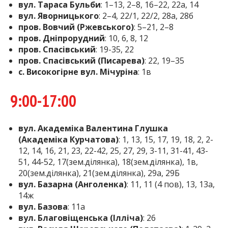
вул. Тараса Бульби
: 1–13, 2–8, 16–22, 22а, 14
вул. Яворницького
: 2–4, 22/1, 22/2, 28а, 28б
пров. Вовчий (Ржевського)
: 5–21, 2–8
пров. Дніпрорудний
: 10, 6, 8, 12
пров. Спасівський
: 19-35, 22
пров. Спасівський (Писарева)
: 22, 19–35
с. Високогірне вул. Мічуріна
: 1в
9:00-17:00
вул. Академіка Валентина Глушка
(Академіка Курчатова)
: 1, 13, 15, 17, 19, 18, 2, 2-
12, 14, 16, 21, 23, 22-42, 25, 27, 29, 3-11, 31-41, 43-
51, 44-52, 17(зем.ділянка), 18(зем.ділянка), 1в,
20(зем.ділянка), 21(зем.ділянка), 29а, 29Б
вул. Базарна (Анголенка)
: 11, 11 (4 пов), 13, 13а,
14ж
вул. Базова
: 11а
вул. Благовіщенська (Ілліча)
: 26