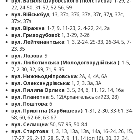
вул. Василя Шаровського (Полєтаєва)
: 1-29, 2-
22, 24-50, 31-57, 52-56, 59
вул. Військбуд
: 13, 37а, 37б, 37в, 37г, 37д, 37є,
37ж, 37з
вул. Віражна
: 1-7, 9, 11-23, 2, 4-22, 24, 2а
вул. Гризодубової
: 1, 3-29, 2-26
вул. Лейтенантська
: 1, 3, 2-24, 25-33, 26-34, 5, 7-
23, 35
вул. Лозова
: 9
вул. Люботинська (Молодогвардійська )
: 1-5,
7, 2-30, 32, 69, 71, 9-35
вул. Нижньодніпровська
: 2А, 4, 4А, 6А
вул. Олександрівська
: 1, 2, 3, 3а, 3А
вул. Пилипа Орлика
: 3, 5, 24, 6, 11, 12, 14, 16а
вул. Планетна
: 5, 12(Архангельський23, 28)
вул. Поштова
: 6
вул. Привітна (Карбишева)
: 1-31, 2-30, 33-61, 34-
58, 60, 62-68, 63-67
вул. Селищна
: 50, 57-95, 50-84
вул. Стартова
: 1, 3, 13, 13а, 13в, 14а, 16-24, 26, 15,
17-27, 29, 2-12, 28, 5, 7, 9, 11, 14 (оп 16), 30, 32, 34,