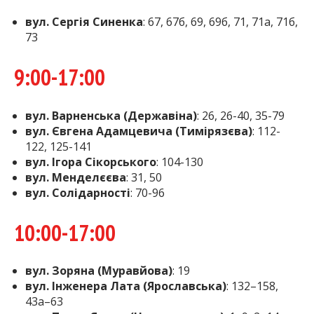
вул. Сергія Синенка
: 67, 67б, 69, 69б, 71, 71а, 71б,
73
9:00-17:00
вул. Варненська (Державіна)
: 26, 26-40, 35-79
вул. Євгена Адамцевича (Тимірязєва)
: 112-
122, 125-141
вул. Ігора Сікорського
: 104-130
вул. Менделєєва
: 31, 50
вул. Солідарності
: 70-96
10:00-17:00
вул. Зоряна (Муравйова)
: 19
вул. Інженера Лата (Ярославська)
: 132–158,
43а–63