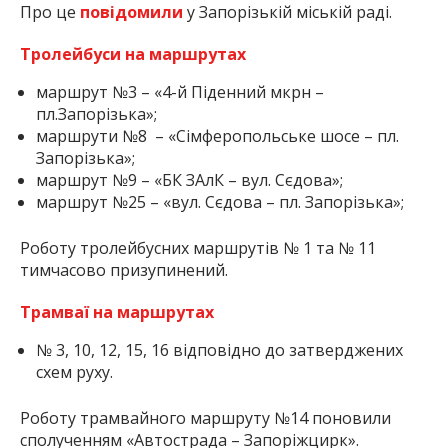
Про це
повідомили
у Запорізькій міській раді.
Тролейбуси на маршрутах
маршрут №3 – «4-й Піденний мкрн –
пл.Запорізька»;
маршрути №8 – «Сімферопольське шосе – пл.
Запорізька»;
маршрут №9 – «БК ЗАлК – вул. Сєдова»;
маршрут №25 – «вул. Сєдова – пл. Запорізька»;
Роботу тролейбусних маршрутів № 1 та № 11
тимчасово призупинений.
Трамваї на маршрутах
№ 3, 10, 12, 15, 16 відповідно до затверджених
схем руху.
Роботу трамвайного маршруту №14 поновили
сполученням «Автострада – Запоріжцирк».