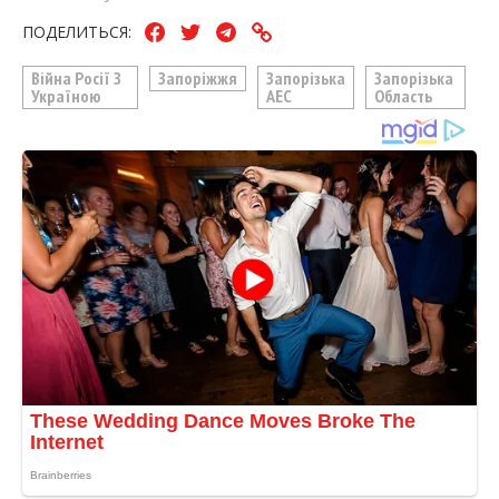
ПОДЕЛИТЬСЯ:
Війна Росії З
Запоріжжя
Запорізька
Запорізька
Україною
АЕС
Область