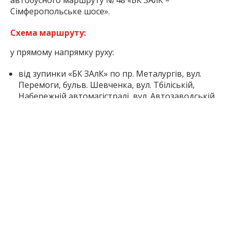
автобусного маршруту № 48 «БК ЗАлК –
Сімферопольське шосе».
Схема маршруту:
у прямому напрямку руху:
від зупинки «БК ЗАлК» по пр. Металургів, вул.
Перемоги, бульв. Шевченка, вул. Тбіліській,
Набережній автомагістралі, вул. Автозаводській,
вул. Олександра Говорухи, вул. Космічній до
зупинки «Сімферопольське шосе»;
у зворотному напрямку руху:
від зупинки «Сімферопольське шосе» по вул.
Космічній, вул. Чумаченка – вул. Закарпатського
Легіону, вул. Парамонова, вул. Олександра
Говорухи, вул. Автозаводській, Набережній
автомагістралі, вул. Величара, пр. Металургів до
зупинки «БК ЗАлК».