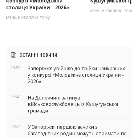
конкурсі «Молодіжна
Кушугумської гр
столиця України – 2026»
менше хвилини тому
менше хвилини тому
Бічні
ОСТАННІ НОВИНИ
віджети
19:59
Запоріжжя увійшло до трійки найкращих
у конкурсі «Молодіжна столиця України –
2026»
19:40
На Донеччині загинув
військовослужбовець із Кушугумської
громади
19:37
У Запоріжжі першокласники з
багатодітних родин можуть отримати по