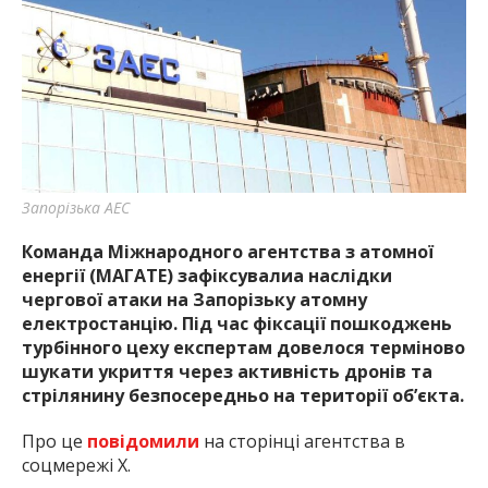
найважливішу інформацію про події
міста Запоріжжя та області.
Запорізька АЕС
Команда Міжнародного агентства з атомної
енергії (МАГАТЕ) зафіксувалиа наслідки
чергової атаки на Запорізьку атомну
електростанцію. Під час фіксації пошкоджень
турбінного цеху експертам довелося терміново
шукати укриття через активність дронів та
стрілянину безпосередньо на території об’єкта.
Про це
повідомили
на сторінці агентства в
соцмережі Х.