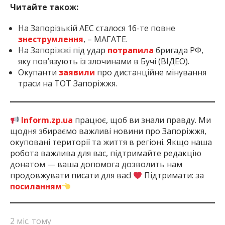
Читайте також:
На Запорізькій АЕС сталося 16-те повне
знеструмлення
, – МАГАТЕ.
На Запоріжжі під удар
потрапила
бригада РФ,
яку пов’язують із злочинами в Бучі (ВІДЕО).
Окупанти
заявили
про дистанційне мінування
траси на ТОТ Запоріжжя.
Inform.zp.ua
працює, щоб ви знали правду. Ми
щодня збираємо важливі новини про Запоріжжя,
окуповані території та життя в регіоні. Якщо наша
робота важлива для вас, підтримайте редакцію
донатом — ваша допомога дозволить нам
продовжувати писати для вас!
Підтримати: за
посиланням
2 міс. тому