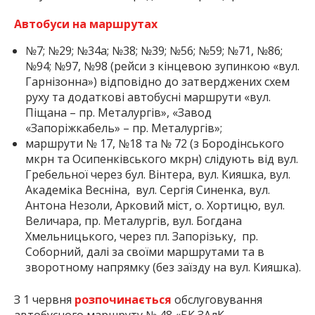
Автобуси на маршрутах
№7; №29; №34а; №38; №39; №56; №59; №71, №86;
№94; №97, №98 (рейси з кінцевою зупинкою «вул.
Гарнізонна») відповідно до затверджених схем
руху та додаткові автобусні маршрути «вул.
Піщана – пр. Металургів», «Завод
«Запоріжкабель» – пр. Металургів»;
маршрути № 17, №18 та № 72 (з Бородінського
мкрн та Осипенківського мкрн) слідують від вул.
Гребельної через бул. Вінтера, вул. Кияшка, вул.
Академіка Весніна, вул. Сергія Синенка, вул.
Антона Незоли, Арковий міст, о. Хортицю, вул.
Величара, пр. Металургів, вул. Богдана
Хмельницького, через пл. Запорізьку, пр.
Соборний, далі за своїми маршрутами та в
зворотному напрямку (без заїзду на вул. Кияшка).
З 1 червня
розпочинається
обслуговування