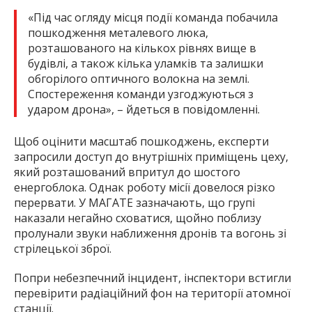
«Під час огляду місця події команда побачила
пошкодження металевого люка,
розташованого на кількох рівнях вище в
будівлі, а також кілька уламків та залишки
обгорілого оптичного волокна на землі.
Спостереження команди узгоджуються з
ударом дрона», – йдеться в повідомленні.
Щоб оцінити масштаб пошкоджень, експерти
запросили доступ до внутрішніх приміщень цеху,
який розташований впритул до шостого
енергоблока. Однак роботу місії довелося різко
перервати. У МАГАТЕ зазначають, що групі
наказали негайно сховатися, щойно поблизу
пролунали звуки наближення дронів та вогонь зі
стрілецької зброї.
Попри небезпечний інцидент, інспектори встигли
перевірити радіаційний фон на території атомної
станції.