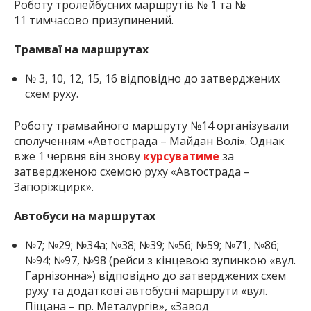
Роботу тролейбусних маршрутів № 1 та №
11 тимчасово призупинений.
Трамваї на маршрутах
№ 3, 10, 12, 15, 16 відповідно до затверджених
схем руху.
Роботу трамвайного маршруту №14 організували
сполученням «Автострада – Майдан Волі». Однак
вже 1 червня він знову
курсуватиме
за
затвердженою схемою руху «Автострада –
Запоріжцирк».
Автобуси на маршрутах
№7; №29; №34а; №38; №39; №56; №59; №71, №86;
№94; №97, №98 (рейси з кінцевою зупинкою «вул.
Гарнізонна») відповідно до затверджених схем
руху та додаткові автобусні маршрути «вул.
Піщана – пр. Металургів», «Завод