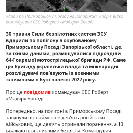
найважливішу інформацію про події
міста Запоріжжя та області.
Удари по Приморському Посаду на Запоріжжі. Кадр з відео
командувача СБС Роберта «Мадяра» Бровді
30 травня Сили безпілотних систем ЗСУ
вдарили по полігону в окупованому
Приморському Посаді Запорізької області, де,
за їхніми даними, розміщувалися підрозділи
64-ї окремої мотострілецької бригади РФ. Саме
цю бригаду українська влада та міжнародні
розслідувачі пов’язують із воєнними
злочинами в Бучі навесні 2022 року.
Про це
повідомив
командувач СБС Роберт
«Мадяр» Бровді.
Попередньо, на полігоні в Приморському Посаді
загинули щонайменше дев’ять російських
військових, ще дев’ять отримали поранення, а 13
вважаються зниклими безвісти. Командувач