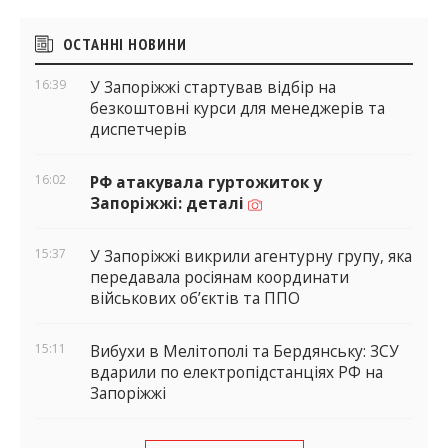
Бічні
ОСТАННІ НОВИНИ
віджети
16:39
У Запоріжжі стартував відбір на
безкоштовні курси для менеджерів та
диспетчерів
16:02
РФ атакувала гуртожиток у
Запоріжжі: деталі
15:37
У Запоріжжі викрили агентурну групу, яка
передавала росіянам координати
військових об’єктів та ППО
15:11
Вибухи в Мелітополі та Бердянську: ЗСУ
вдарили по електропідстанціях РФ на
Запоріжжі