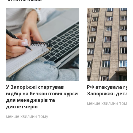
У Запоріжжі стартував
РФ атакувала гур
відбір на безкоштовні курси
Запоріжжі: детал
для менеджерів та
менше хвилини тому
диспетчерів
менше хвилини тому