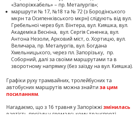
«Запоріжкабель» – пр. Металургів»;
маршрути № 17, №18 та № 72 (з Бородінського
мкрн та Осипенківського мкрн) слідують від вул.
Гребельної через бул. Вінтера, вул. Кияшка, вул.
Академіка Весніна, вул. Сергія Синенка, вул.
Антона Незоли, Арковий міст, о. Хортицю, вул.
Величара, пр. Металургів, вул. Богдана
Хмельницького, через пл. Запорізьку, пр.
Соборний, далі за своїми маршрутами та в
зворотному напрямку (без заїзду на вул. Кияшка).
Графіки руху трамвайних, тролейбусних та
автобусних маршрутів можна знайти
за цим
посиланням
.
Нагадаємо, що з 16 травня у Запоріжжі
змінилась
вартість проїзду у громадському транспорті.
Водночас вартість безготівкової оплати у
комунальному транспорті не підвищуватимуть.