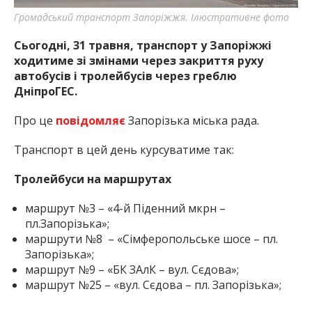
Громадський транспорт Запоріжжя. Ілюстративне фото
Сьогодні, 31 травня, транспорт у Запоріжжі
ходитиме зі змінами через закриття руху
автобусів і тролейбусів через греблю
ДніпроГЕС.
Про це
повідомляє
Запорізька міська рада.
Транспорт в цей день курсуватиме так:
Тролейбуси на маршрутах
маршрут №3 – «4-й Піденний мкрн –
пл.Запорізька»;
маршрути №8 – «Сімферопольське шосе – пл.
Запорізька»;
маршрут №9 – «БК ЗАлК – вул. Сєдова»;
маршрут №25 – «вул. Сєдова – пл. Запорізька»;