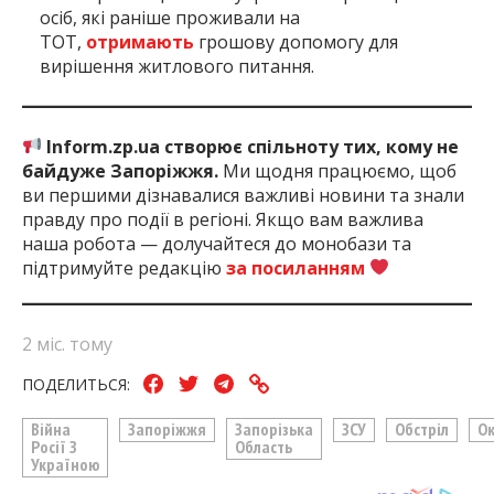
осіб, які раніше проживали на
ТОТ,
отримають
грошову допомогу для
вирішення житлового питання.
Inform.zp.ua створює спільноту тих, кому не
байдуже Запоріжжя.
Ми щодня працюємо, щоб
ви першими дізнавалися важливі новини та знали
правду про події в регіоні. Якщо вам важлива
наша робота — долучайтеся до монобази та
підтримуйте редакцію
за посиланням
2 міс. тому
ПОДЕЛИТЬСЯ:
Війна
Запоріжжя
Запорізька
ЗСУ
Обстріл
О
Росії З
Область
Україною