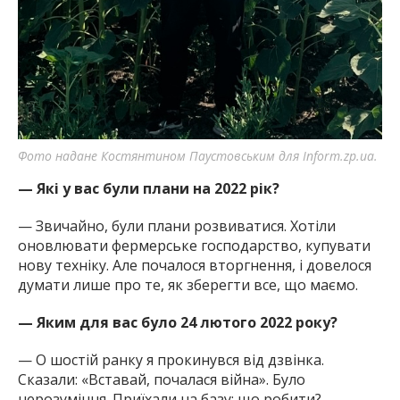
Фото надане Костянтином Паустовським для Inform.zp.ua.
— Які у вас були плани на 2022 рік?
— Звичайно, були плани розвиватися. Хотіли
оновлювати фермерське господарство, купувати
нову техніку. Але почалося вторгнення, і довелося
думати лише про те, як зберегти все, що маємо.
— Яким для вас було 24 лютого 2022 року?
— О шостій ранку я прокинувся від дзвінка.
Сказали: «Вставай, почалася війна». Було
нерозуміння. Приїхали на базу: що робити?