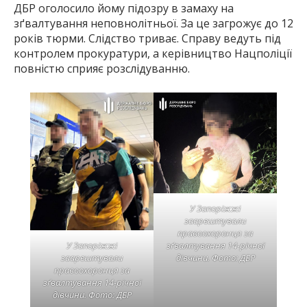
ДБР оголосило йому підозру в замаху на
зґвалтування неповнолітньої. За це загрожує до 12
років тюрми. Слідство триває. Справу ведуть під
контролем прокуратури, а керівництво Нацполіції
повністю сприяє розслідуванню.
У Запоріжжі
заарештували
правоохоронця за
зґвалтування 14-річної
У Запоріжжі
дівчини. Фото: ДБР
заарештували
правоохоронця за
зґвалтування 14-річної
дівчини. Фото: ДБР