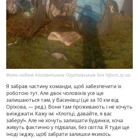
Фото надане Костянтином Паустовським для Inform.zp.ua.
Я забрав частину команди, щоб забезпечити їх
роботою тут. Але двоє чоловіків усе ще
залишаються там, у Васинівці (це за 10 км від
Оріхова, — ред.). Вони там проживають і не хочуть
виїжджати. Кажу їм: «Хлопці, давайте, я вас
заберу!». Але не хочуть залишати будинки, хоча
живуть фактично у підвалах, без світла. Я туди ще
іноді їжджу, щоб забрати залишки якихось