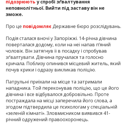
підозрюють
у спробі зґвалтування
неповнолітньої. Вийти під заставу він не
зможе.
Про це
повідомляє
Державне бюро розслідувань.
Подія сталася вночі у Запоріжжі. 14-річна дівчина
поверталася додому, коли на неї напав п’яний
чоловік. Він затягнув її в посадку і спробував
зґвалтувати. Дівчина пручалася та голосно
кричала. Поблизу опинився місцевий житель, який
почув крики і одразу викликав поліцію.
Патрульні приїхали на місце та затримали
нападника. Той переконував поліцію, що це його
дівчина і все відбувалося добровільно. Проте
постраждала на місці заперечила його слова, а
згодом підтвердила це психологам у спеціальній
«зеленій кімнаті». Зловмисником виявився 41-
річний одружений правоохоронець.