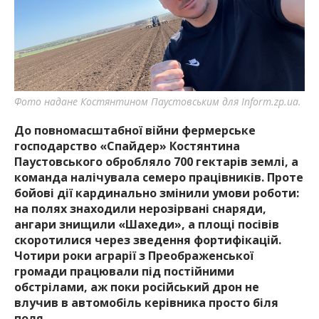
найважливішу інформацію про події
міста Запоріжжя та області.
Фото надане Костянтином Паустовським для Inform.zp.ua.
До повномасштабної війни фермерське
господарство «Спайдер» Костянтина
Паустовського обробляло 700 гектарів землі, а
команда налічувала семеро працівників. Проте
бойові дії кардинально змінили умови роботи:
на полях знаходили нерозірвані снаряди,
ангари знищили «Шахеди», а площі посівів
скоротилися через зведення фортифікацій.
Чотири роки аграрії з Преображенської
громади працювали під постійними
обстрілами, аж поки російський дрон не
влучив в автомобіль керівника просто біля
поля.