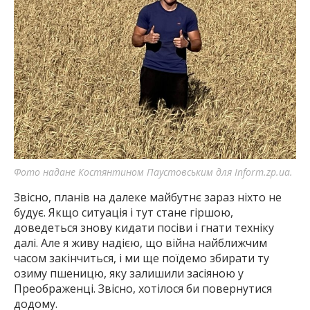
Фото надане Костянтином Паустовським для Inform.zp.ua.
Звісно, планів на далеке майбутнє зараз ніхто не
будує. Якщо ситуація і тут стане гіршою,
доведеться знову кидати посіви і гнати техніку
далі. Але я живу надією, що війна найближчим
часом закінчиться, і ми ще поїдемо збирати ту
озиму пшеницю, яку залишили засіяною у
Преображенці. Звісно, хотілося би повернутися
додому.