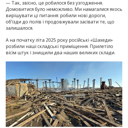
— Так, звісно, це робилося без узгодження.
Домовитися було неможливо. Ми намагалися якось
вирішувати ці питання: робили нові дороги,
об’їзди до полів і продовжували засівати те, що
залишалося.
А на початку літа 2025 року російські «Шахеди»
розбили наші складські приміщення. Прилетіло
вісім штук і знищили два наших великих склади.