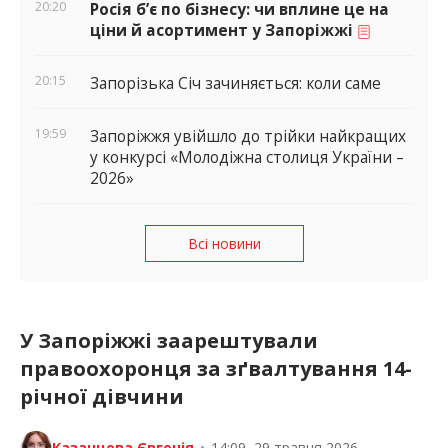
20:20
Росія б’є по бізнесу: чи вплине це на
ціни й асортимент у Запоріжжі
20:15
Запорізька Січ зачиняється: коли саме
19:59
Запоріжжя увійшло до трійки найкращих
у конкурсі «Молодіжна столиця України –
2026»
Всі новини
У Запоріжжі заарештували
правоохоронця за зґвалтування 14-
річної дівчини