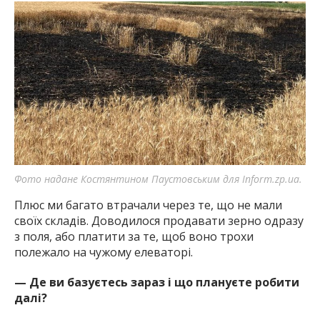
Фото надане Костянтином Паустовським для Inform.zp.ua.
Плюс ми багато втрачали через те, що не мали
своїх складів. Доводилося продавати зерно одразу
з поля, або платити за те, щоб воно трохи
полежало на чужому елеваторі.
— Де ви базуєтесь зараз і що плануєте робити
далі?