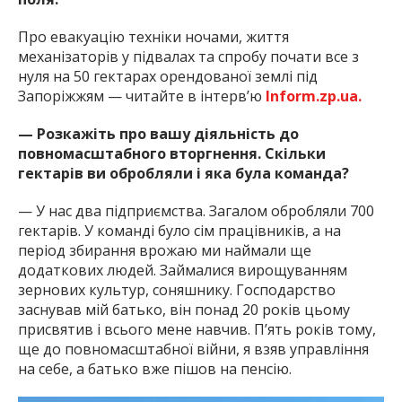
Про евакуацію техніки ночами, життя
механізаторів у підвалах та спробу почати все з
нуля на 50 гектарах орендованої землі під
Запоріжжям — читайте в інтерв’ю
Inform.zp.ua.
— Розкажіть про вашу діяльність до
повномасштабного вторгнення. Скільки
гектарів ви обробляли і яка була команда?
— У нас два підприємства. Загалом обробляли 700
гектарів. У команді було сім працівників, а на
період збирання врожаю ми наймали ще
додаткових людей. Займалися вирощуванням
зернових культур, соняшнику. Господарство
заснував мій батько, він понад 20 років цьому
присвятив і всього мене навчив. П’ять років тому,
ще до повномасштабної війни, я взяв управління
на себе, а батько вже пішов на пенсію.