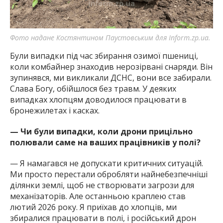
Фото надане Костянтином Паустовським для Inform.zp.ua.
Були випадки під час збирання озимої пшениці,
коли комбайнер знаходив нерозірвані снаряди. Він
зупинявся, ми викликали ДСНС, вони все забирали.
Слава Богу, обійшлося без травм. У деяких
випадках хлопцям доводилося працювати в
бронежилетах і касках.
— Чи були випадки, коли дрони прицільно
полювали саме на ваших працівників у полі?
— Я намагався не допускати критичних ситуацій.
Ми просто перестали обробляти найнебезпечніші
ділянки землі, щоб не створювати загрози для
механізаторів. Але останньою краплею став
лютий 2026 року. Я приїхав до хлопців, ми
збиралися працювати в полі, і російський дрон