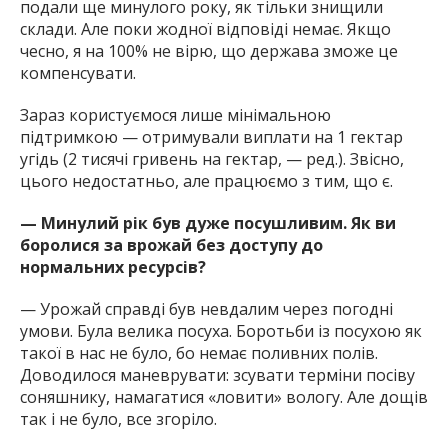
подали ще минулого року, як тільки знищили
склади. Але поки жодної відповіді немає. Якщо
чесно, я на 100% не вірю, що держава зможе це
компенсувати.
Зараз користуємося лише мінімальною
підтримкою — отримували виплати на 1 гектар
угідь (2 тисячі гривень на гектар, — ред.). Звісно,
цього недостатньо, але працюємо з тим, що є.
— Минулий рік був дуже посушливим. Як ви
боролися за врожай без доступу до
нормальних ресурсів?
— Урожай справді був невдалим через погодні
умови. Була велика посуха. Боротьби із посухою як
такої в нас не було, бо немає поливних полів.
Доводилося маневрувати: зсувати терміни посіву
соняшнику, намагатися «ловити» вологу. Але дощів
так і не було, все згоріло.