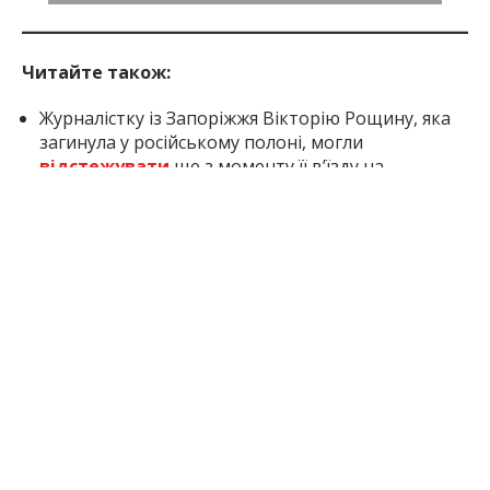
Читайте також:
Журналістку із Запоріжжя Вікторію Рощину, яка
загинула у російському полоні, могли
відстежувати
ще з моменту її в’їзду на
територію Росії.
У полоні росіяни
зламали
потиличну кістку
журналістці із Запоріжжя Вікторії Рощиній. Її
били через вимоги нормальних умов та відмову
співати російський гімн.
Мешканців Запоріжжя та області
попереджають
про шахрайську схему з
надбавками до пенсії. Шахраї використовують
стиль Пенсійного фонду.
Inform.zp.ua створює спільноту тих, кому не