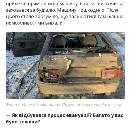
прилетів прямо в мою машину. Я встиг вискочити,
заховався за будівлю. Машину пошкодило. Після
цього стало зрозуміло, що залишатися там більше
неможливо, і ми виїхали.
Фото надане Костянтином Паустовським для Inform.zp.ua.
— Як відбувався процес евакуації? Багато у вас
було техніки?