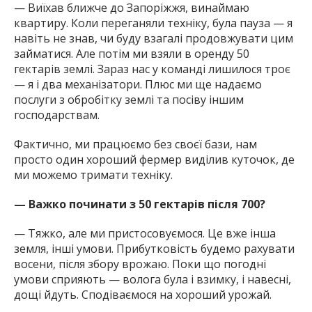
— Виїхав ближче до Запоріжжя, винаймаю
квартиру. Коли переганяли техніку, була пауза — я
навіть не знав, чи буду взагалі продовжувати цим
займатися. Але потім ми взяли в оренду 50
гектарів землі. Зараз нас у команді лишилося троє
— я і два механізатори. Плюс ми ще надаємо
послуги з обробітку землі та посіву іншим
господарствам.
Фактично, ми працюємо без своєї бази, нам
просто один хороший фермер виділив куточок, де
ми можемо тримати техніку.
— Важко починати з 50 гектарів після 700?
— Тяжко, але ми пристосовуємося. Це вже інша
земля, інші умови. Прибутковість будемо рахувати
восени, після збору врожаю. Поки що погодні
умови сприяють — волога була і взимку, і навесні,
дощі йдуть. Сподіваємося на хороший урожай.