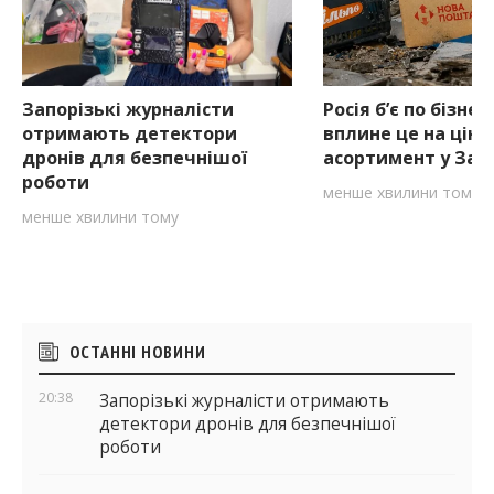
Запорізькі журналісти
Росія б’є по бізнес
отримають детектори
вплине це на ціни
дронів для безпечнішої
асортимент у Зап
роботи
менше хвилини тому
менше хвилини тому
Бічні
ОСТАННІ НОВИНИ
віджети
20:38
Запорізькі журналісти отримають
детектори дронів для безпечнішої
роботи