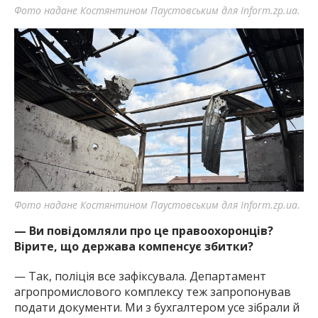
Фото надане Костянтином Паустовським для Inform.zp.ua.
Фото надане Костянтином Паустовським для Inform.zp.ua.
— Ви повідомляли про це правоохоронців?
Вірите, що держава компенсує збитки?
— Так, поліція все зафіксувала. Департамент
агропромислового комплексу теж запропонував
подати документи. Ми з бухгалтером усе зібрали й