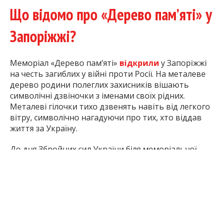
Що відомо про «Дерево пам’яті» у
Запоріжжі?
Меморіал «Дерево пам’яті»
відкрили
у Запоріжжі
на честь загиблих у війні проти Росії. На металеве
дерево родини полеглих захисників вішають
символічні дзвіночки з іменами своїх рідних.
Металеві гілочки тихо дзвенять навіть від легкого
вітру, символічно нагадуючи про тих, хто віддав
життя за Україну.
До дня Збройних сил України біля меморіальної
інсталяції «Дерево пам’яті» в Запоріжжі
провели
урочисту церемонію вшанування військових, які
віддали життя за свободу та незалежність України.