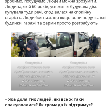
зробимо, побудуємо. Людей можна зрозуміти.
Людина, якій 60 років, усе життя будувала дім,
купувала туди речі, сподівалася на спокійну
старість. Люди бояться, що якщо вони поїдуть, їхні
будинки, гаражі та ферми просто розграбують.
Евакуація з
Евакуація з
прифронтового села
прифронтового села
Преображенка, жовтень
Преображенка, жовтень
2025 рік. Джерело: ГУ
2025 рік. Джерело: ГУ
ДСНС України у
ДСНС України у
Запорізькій області
Запорізькій області
– Яка доля тих людей, які все ж таки
евакуювалися? Як громада їх підтримує?