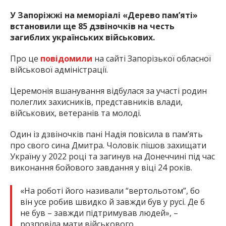
У Запоріжжі на меморіалі «Дерево пам’яті»
встановили ще 85 дзвіночків на честь
загиблих українських військових.
Про це
повідомили
на сайті Запорізької обласної
військової адміністрації.
Церемонія вшанування відбулася за участі родин
полеглих захисників, представників влади,
військових, ветеранів та молоді.
Один із дзвіночків пані Надія повісила в пам’ять
про свого сина Дмитра. Чоловік пішов захищати
Україну у 2022 році та загинув на Донеччині під час
виконання бойового завдання у віці 24 років.
«На роботі його називали “вертольотом”, бо
він усе робив швидко й завжди був у русі. Де б
не був – завжди підтримував людей», –
розповіла мати військового.