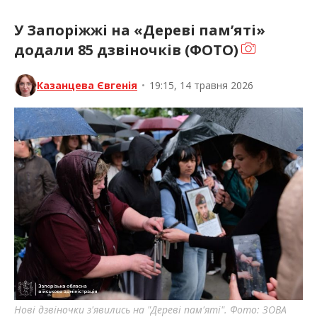
У Запоріжжі на «Дереві пам’яті»
додали 85 дзвіночків (ФОТО)
Казанцева Євгенія
•
19:15, 14 травня 2026
Нові дзвіночки з'явились на "Дереві пам'яті". Фото: ЗОВА