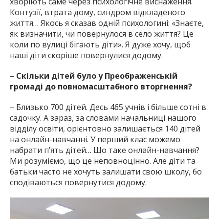
хворіють саме через психологічне виснаження.
Контузії, втрата дому, синдром відкладеного
життя… Якось я сказав одній психологині: «Знаєте,
як визначити, чи повернулося в село життя? Це
коли по вулиці бігають діти». Я дуже хочу, щоб
наші діти скоріше повернулися додому.
– Скільки дітей було у Преображенській
громаді до повномасштабного вторгнення?
– Близько 700 дітей. Десь 465 учнів і більше сотні в
садочку. А зараз, за словами начальниці нашого
відділу освіти, орієнтовно залишається 140 дітей
на онлайн-навчанні. У перший клас можемо
набрати п’ять дітей… Що таке онлайн-навчання?
Ми розуміємо, що це неповноцінно. Але діти та
батьки часто не хочуть залишати свою школу, бо
сподіваються повернутися додому.