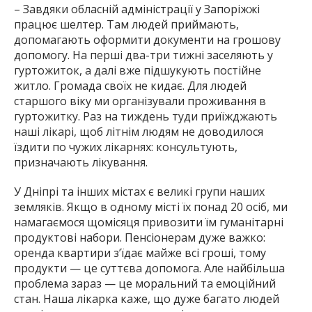
– Завдяки обласній адміністрації у Запоріжжі
працює шелтер. Там людей приймають,
допомагають оформити документи на грошову
допомогу. На перші два-три тижні заселяють у
гуртожиток, а далі вже підшукують постійне
житло. Громада своїх не кидає. Для людей
старшого віку ми організували проживання в
гуртожитку. Раз на тиждень туди приїжджають
наші лікарі, щоб літнім людям не доводилося
їздити по чужих лікарнях: консультують,
призначають лікування.
У Дніпрі та інших містах є великі групи наших
земляків. Якщо в одному місті їх понад 20 осіб, ми
намагаємося щомісяця привозити їм гуманітарні
продуктові набори. Пенсіонерам дуже важко:
оренда квартири з’їдає майже всі гроші, тому
продукти — це суттєва допомога. Але найбільша
проблема зараз — це моральний та емоційний
стан. Наша лікарка каже, що дуже багато людей