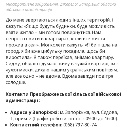
Ілюстративне зображення. Джерело: Запорізька обласна
військова адміністрація
До мене звертаються люди з інших територій, і
кажуть: «Якщо будуть будинки, буде можливість
взяти житло – ми готові повернутися. Нам
непросто жити в квартирах, коли все життя
прожив в селі». Мої колеги кажуть: «Я би пішла на
город, я би вже цибульку посадила, щось би
виростила». Я також переїхав, знімаю квартиру.
Сиджу, обідаю і думаю: живу в чужій квартирі, їм з
чужої миски, дихаю нашим українським повітрям,
але все одно – не вдома. Вдома завжди повітря
солодше.
Контакти Преображенської сільської військової
адміністрації :
Адреса у Запоріжжі:
м. Запоріжжя, вул. Сєдова,
1, прим. 2 (Графік роботи: пн-пт з 09:00 до 16:00).
Контактний телефон:
(068) 797-80-74.