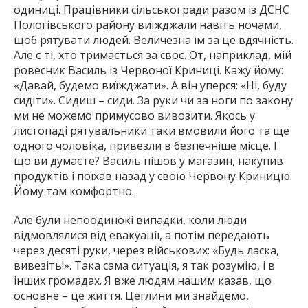
одиниці. Працівники сільської ради разом із ДСНС
Пологівського району виїжджали навіть ночами,
щоб рятувати людей. Величезна їм за це вдячність.
Але є ті, хто тримається за своє. От, наприклад, мій
ровесник Василь із Червоної Криниці. Кажу йому:
«Давай, будемо виїжджати». А він уперся: «Ні, буду
сидіти». Сидиш – сиди. За руки чи за ноги по закону
ми не можемо примусово вивозити. Якось у
листопаді рятувальники таки вмовили його та ще
одного чоловіка, привезли в безпечніше місце. І
що ви думаєте? Василь пішов у магазин, накупив
продуктів і поїхав назад у свою Червону Криницю.
Йому там комфортно.
Але були непоодинокі випадки, коли люди
відмовлялися від евакуації, а потім передають
через десяті руки, через військових: «Будь ласка,
вивезіть!». Така сама ситуація, я так розумію, і в
інших громадах. Я вже людям нашим казав, що
основне – це життя. Цеглини ми знайдемо,