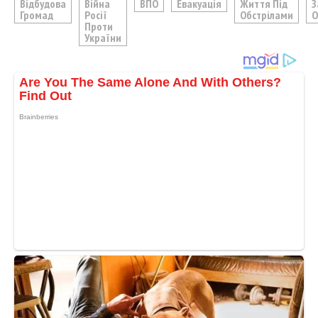
Відбудова
Війна
ВПО
Евакуація
Життя Під
З
Громад
Росії
Обстрілами
О
Проти
України