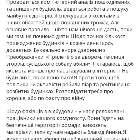
Проводиться комп’ютерний аналіз пошкоджених
та знищених будівель, ведеться робота з пошуку
майбутніх донорів. Я спілкувався з колегами з
інших областей щодо поріднених громад. Але
основне правило – ніхто нам нічого не дасть, поки
ми самі не почнемо діяти. Щодо точної кількості
пошкоджених будинків – кожен день щось
додається. Буквально вчора дзвонили з
Преображенки: «Прилетіло за двором, теплиця
згоріла, сусідського собаку вбили». Я стараюсь, щоб
якомога менше про нас згадували в інтернеті. Не
буди лихо, поки воно тихо! Я проти того, щоб
політики чи активісти робили піар та рейтинги на
розбитих будинках. Розповідати треба про
хороше, або по факту про війну.
Щодо фахівців з відбудови – у нас є релоковані
працівники нашого комунгоспу. Вони їздять на
безпечніші території громади, вивозять
матеріали, техніку нам надають благодійники. Я
дуже стараюся зберегти цей кадровий потенціал.