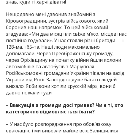
знав, куди ті харчі дівати!
Нещодавно мені дзвонив знайомий з
Кіровоградщини, зустрів військового, який
боронив наш напрямок. То цей військовий
згадував: «Ми два місяці їли свіже м’ясо, місцеві нас
постійно годували». У нас стояли різні бригади — і
128-ма, і 65-та. Наші люди максимально
допомагали. Через Преображенську громаду,
через Оріхівщину на початку війни йшли колони
автомобілів та автобусів з Маріуполя.
Російськомовні громадяни України тікали на захід
України від Росії. За кордон дуже багато людей
виїхало. Якби вони хотіли «русскій мір», вони б
давно поїхали туди.
– Евакуація з громади досі триває? Чи є ті, хто
категорично відмовляється їхати?
– У нас було розпорядження про обов’язкову
евакуацію і ми вивезли майже всіх. Залишилися