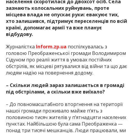
населення скоротилася до двохсот осіб. Села
зазнають колосальних руйнувань, проте
місцева влада не опускає руки: евакуює тих,
хто залишився, підтримує переселенців по всій
країні, допомагає армії та вже планує
відбудову.
Журналістка
Inform.zp.ua
поспілкувалась з
головою Преображенської громади Володимиром
Сідуном про реалії життя в умовах постійних
обстрілів, як місцеві рятувалися від війни та що дає
людям надію на повернення додому.
– Скільки людей зараз залишається в громаді
під обстрілами, а скільки вже виїхало?
–
До повномасштабного вторгнення на території
нашої громади проживало майже п’ять з
половиною тисяч жителів у п’ятнадцяти населених
пунктах. Найбільшою була сама Преображенка —
понад три тисячі мешканців. Люди працювали, ми