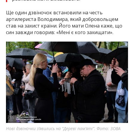
Ще один дзвіночок встановили на честь
артилериста Володимира, який добровольцем
став на захист країни. Його мати Олена каже, що
син завжди говорив: «Мені є кого захищати».
Нові дзвіночки з’явились на “Дереві пам’яті”. Фото: ЗОВА