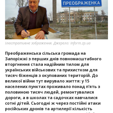
найважливішу інформацію про події
міста Запоріжжя та області.
Ілюстративне зображення. Джерело: Inform.zp.ua
Преображенська сільська громада на
Запоріжжі з перших днів повномасштабного
вторгнення стала надійним тилом для
українських військових та прихистком для
тисяч біженців з окупованих територій. До
великої війни тут вирувало життя: у 15
населених пунктах проживало понад п’ять з
половиною тисяч людей, ремонтувалися
дороги, а в школах та садочках навчалися
сотні дітей. Сьогодні ж через постійні атаки
російських дронів та артилерії кількість