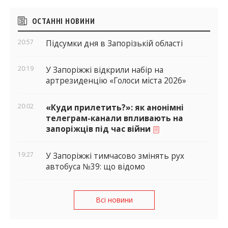
Бічні
ОСТАННІ НОВИНИ
віджети
20:57
Підсумки дня в Запорізькій області
20:19
У Запоріжжі відкрили набір на
артрезиденцію «Голоси міста 2026»
20:02
«Куди прилетить?»: як анонімні
телеграм-канали впливають на
запоріжців під час війни
19:27
У Запоріжжі тимчасово змінять рух
автобуса №39: що відомо
Всі новини