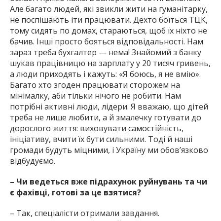
Але багато людей, які звикли жити на гуманітарку,
не поспішають іти працювати. Дехто боїться ТЦК,
тому сидять по домах, стараються, щоб їх ніхто не
бачив. Інші просто бояться відповідальності. Нам
зараз треба бухгалтер — нема! Знайомий з банку
шукав працівницю на зарплату у 20 тисяч гривень,
а люди приходять і кажуть: «Я боюсь, я не вмію».
Багато хто згоден працювати сторожем на
мінімалку, аби тільки нічого не робити. Нам
потрібні активні люди, лідери. Я вважаю, що дітей
треба не лише любити, а й змалечку готувати до
дорослого життя: виховувати самостійність,
ініціативу, вчити їх бути сильними. Тоді й наші
громади будуть міцними, і Україну ми обов’язково
відбудуємо.
– Чи ведеться вже підрахунок руйнувань та чи
є фахівці, готові за це взятися?
– Так, спеціалісти отримали завдання.