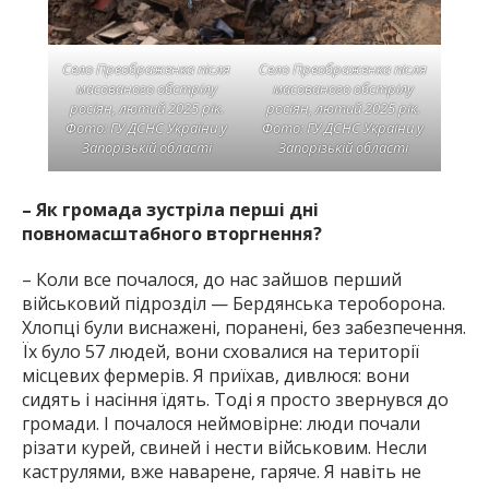
Село Преображенка після
Село Преображенка після
масованого обстрілу
масованого обстрілу
росіян, лютий 2025 рік.
росіян, лютий 2025 рік.
Фото: ГУ ДСНС України у
Фото: ГУ ДСНС України у
Запорізькій області
Запорізькій області
– Як громада зустріла перші дні
повномасштабного вторгнення?
– Коли все почалося, до нас зайшов перший
військовий підрозділ — Бердянська тероборона.
Хлопці були виснажені, поранені, без забезпечення.
Їх було 57 людей, вони сховалися на території
місцевих фермерів. Я приїхав, дивлюся: вони
сидять і насіння їдять. Тоді я просто звернувся до
громади. І почалося неймовірне: люди почали
різати курей, свиней і нести військовим. Несли
каструлями, вже наварене, гаряче. Я навіть не