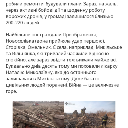
робили ремонти, будували плани. Зараз, на жаль,
через активні бойові дії та щоденну роботу
ворожих дронів, у громаді залишилося близько
200-220 людей.
Найбільше постраждали Преображенка,
Новоселівка (вона прийняла удар першою),
Єгорівка, Омельник. Є села, наприклад, Микільське
та Вільнянка, які тривалий час жили відносно
спокійно, але зараз звідти теж виїхали майже всі.
Буквально днів десять тому ми поховали лікарку
Наталію Миколаївну, яка до останнього
залишалася в Микільському. Дуже багато
цивільних людей поранені. Війна — це величезне
горе.