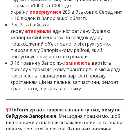
форматі «1000 на 1000» до
України
повернулися
205 військових. Серед них
– 16 людей із Запорізької області.
Російські війська
знову
атакували
адміністративну будівлю
«Запоріжжяобленерго». Внаслідок удару
пошкоджений об’єкт одного зі структурних
підрозділів у Запорізькому районі, який
обслуговує прифронтові громади.
З 16 травня у Запоріжжі
змінюють
вартість
проїзду у громадському транспорті. У міськраді
пояснюють підвищення вартості проїзду
зростанням цін на пальне, запчастини, ремонт
транспорту, шини та логістику.
Inform.zp.ua створює спільноту тих, кому не
байдуже Запоріжжя.
Ми щодня працюємо, щоб
ви першими дізнавалися важливі новини та знали
правду про події в регіоні. Якщо вам важлива