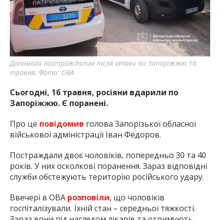
найважливішу інформацію про події
міста Запоріжжя та області.
Допомога постраждалим після атаки по Запоріжжю 16
травня. Фото: ОВА
Сьогодні, 16 травня, росіяни вдарили по
Запоріжжю. Є поранені.
Про це
повідомив
голова Запорізької обласної
військової адміністрації Іван Федоров.
Постраждали двоє чоловіків, попередньо 30 та 40
років. У них осколкові поранення. Зараз відповідні
служби обстежують територію російського удару.
Ввечері в ОВА
розповіли
, що чоловіків
госпіталізували. Їхній стан – середньої тяжкості.
Зараз вони під наглядом лікарів та отримують