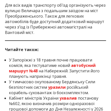
Для всіх видів транспорту об’їзд організують через
вулицю Величара з подальшим заїздом на міст
Преображенського. Також для легкових
автомобілів буде доступний додатковий маршрут
через з’їзд із Прибережної автомагістралі на
Вантовий міст.
Читайте також:
У Запоріжжі з 18 травня почне працювати
комісія, яка тестуватиме новий
автобусний
маршрут №48
на Набережній. Запустити його
планують наприкінці травня.
У тимчасово окупованому Бердянську Сили
безпілотних систем
уразили
російський
корабель-суховантаж із боєкомплектом.
Кабінет міністрів України
ухвалив
постанову
№602, якою визначив розміри одноразової
грошової допомоги до Дня Незалежності у 2026