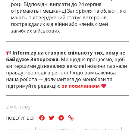
році. Відповідні виплати до 24 серпня
отримають і мешканці Запоріжжя та області, які
мають підтверджений статус ветеранів,
постраждалих від війни або членів сімей
загиблих військових.
Inform.zp.ua створює спільноту тих, кому не
байдуже Запоріжжя.
Ми щодня працюємо, щоб
ви першими дізнавалися важливі новини та знали
правду про події в регіоні. Якщо вам важлива
наша робота — долучайтеся до монобази та
підтримуйте редакцію
за посиланням
2 міс. тому
ПОДЕЛИТЬСЯ:
Запоріжжя
Запорізька Область
Патрульна Поліція