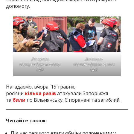
допомогу.
Допомога
Допомога
постраждалим. Фото:
постраждалим. Фото:
ОВА
ОВА
Нагадаємо, вчора, 15 травня,
росіяни
кілька
разів
атакували Запоріжжя
та
били
по Вільнянську. Є поранені та загиблий.
Читайте також:
Під час першого етапу обміну полоненими у