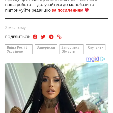
наша робота — долучайтеся до монобази та
підтримуйте редакцію
за посиланням
2 міс. тому
ПОДЕЛИТЬСЯ:
Війна Росії З
Запоріжжя
Запорізька
Окупанти
Україною
Область