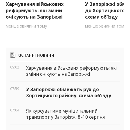
Харчування військових
У Запоріжжі обме
реформують: які зміни
до Хортицького р
очікують на Запоріжжі
схема об’їзду
менше хвилини тому
менше хвилини тому
Бічні
ОСТАННІ НОВИНИ
віджети
09:02
Харчування військових реформують: які
зміни очікують на Запоріжжі
07:59
У Запоріжжі обмежать рух до
Хортицького району: схема об’їзду
07:04
Як курсуватиме муніципальний
транспорт у Запоріжжі 8–10 серпня