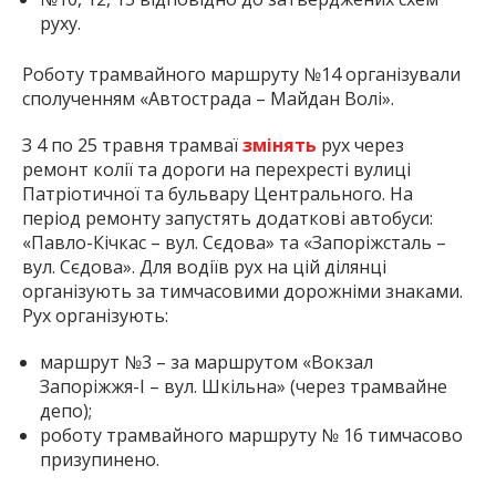
руху.
Роботу трамвайного маршруту №14 організували
сполученням «Автострада – Майдан Волі».
З 4 по 25 травня трамваї
змінять
рух через
ремонт колії та дороги на перехресті вулиці
Патріотичної та бульвару Центрального. На
період ремонту запустять додаткові автобуси:
«Павло-Кічкас – вул. Сєдова» та «Запоріжсталь –
вул. Сєдова». Для водіїв рух на цій ділянці
організують за тимчасовими дорожніми знаками.
Рух організують:
маршрут №3 – за маршрутом «Вокзал
Запоріжжя-І – вул. Шкільна» (через трамвайне
депо);
роботу трамвайного маршруту № 16 тимчасово
призупинено.