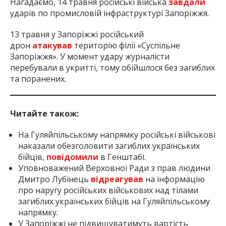
Нагадаємо, 14 травня російські війська
завдали
ударів по промисловій інфраструктурі Запоріжжя.
13 травня у Запоріжжі російський
дрон
атакував
територію філії «Суспільне
Запоріжжя». У момент удару журналісти
перебували в укритті, тому обійшлося без загиблих
та поранених.
Читайте також:
На Гуляйпільському напрямку російські військові
наказали обезголовити загиблих українських
бійців,
повідомили
в Генштабі.
Уповноважений Верховної Ради з прав людини
Дмитро Лубінець
відреагував
на інформацію
про наругу російських військових над тілами
загиблих українських бійців на Гуляйпільському
напрямку.
У Запоріжжі не підвищуватимуть вартість