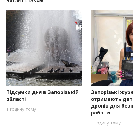
ЧИТАЙТЕ ТАКОЖ
Підсумки дня в Запорізькій
Запорізькі журна
області
отримають детек
дронів для безпе
1 годину тому
роботи
1 годину тому