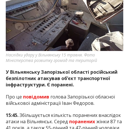
найважливішу інформацію про події
міста Запоріжжя та області.
Наслідки удару у Вільнянську 15 травня. Фото
Міністерства розвитку громад та територій
У Вільнянську Запорізької області російський
безпілотник атакував об’єкт транспортної
інфраструктури. Є поранені.
Про це
повідомив
голова Запорізької обласної
військової адміністрації Іван Федоров.
15:45.
Збільшується кількість поранених внаслідок
атаки на Вільнянськ. Серед
поранених
жінки 87 та
41 років, а також 55-річний та 47-річний чоловіки.