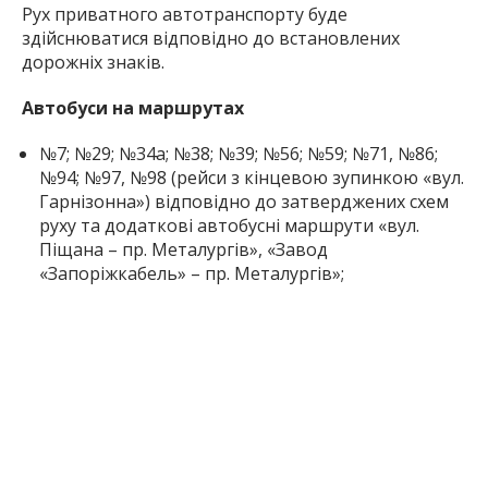
Рух приватного автотранспорту буде
здійснюватися відповідно до встановлених
дорожніх знаків.
Автобуси на маршрутах
№7; №29; №34а; №38; №39; №56; №59; №71, №86;
№94; №97, №98 (рейси з кінцевою зупинкою «вул.
Гарнізонна») відповідно до затверджених схем
руху та додаткові автобусні маршрути «вул.
Піщана – пр. Металургів», «Завод
«Запоріжкабель» – пр. Металургів»;
маршрути № 17, №18 та № 72 (з Бородінського
мкрн та Осипенківського мкрн) слідують від вул.
Гребельної через бул. Вінтера, вул. Кияшка, вул.
Академіка Весніна, вул. Сергія Синенка, вул.
Антона Незоли, Арковий міст, о. Хортицю, вул.
Величара, пр. Металургів, вул. Богдана
Хмельницького, через пл. Запорізьку, пр.
Соборний, далі за своїми маршрутами та в