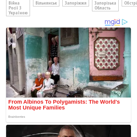
Війна
Вільнянськ
Запоріжжя
Запорізька
Обстр
Росії З
Область
Україною