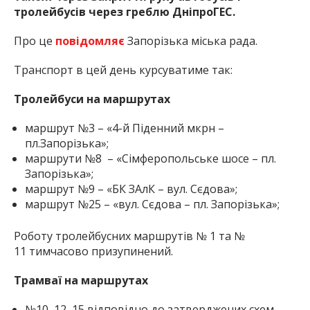
тролейбусів через греблю ДніпроГЕС.
Про це
повідомляє
Запорізька міська рада.
Транспорт в цей день курсуватиме так:
Тролейбуси на маршрутах
маршрут №3 – «4-й Піденний мкрн –
пл.Запорізька»;
маршрути №8 – «Сімферопольське шосе – пл.
Запорізька»;
маршрут №9 – «БК ЗАлК – вул. Сєдова»;
маршрут №25 – «вул. Сєдова – пл. Запорізька»;
Роботу тролейбусних маршрутів № 1 та №
11 тимчасово призупинений.
Трамваї на маршрутах
№10, 12, 15 відповідно до затверджених схем