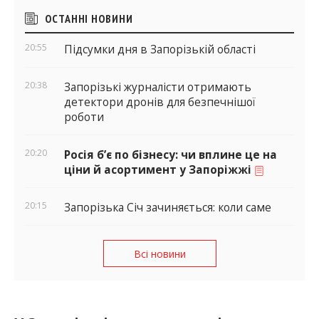
Бічні
ОСТАННІ НОВИНИ
віджети
20:55
Підсумки дня в Запорізькій області
20:38
Запорізькі журналісти отримають
детектори дронів для безпечнішої
роботи
20:20
Росія б’є по бізнесу: чи вплине це на
ціни й асортимент у Запоріжжі
20:15
Запорізька Січ зачиняється: коли саме
Всі новини