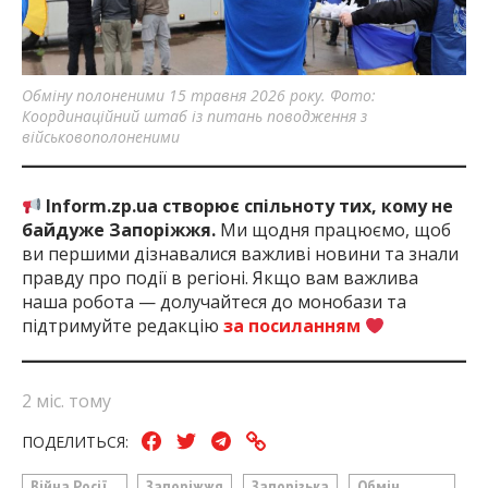
Обміну полоненими 15 травня 2026 року. Фото:
Координаційний штаб із питань поводження з
військовополоненими
Inform.zp.ua створює спільноту тих, кому не
байдуже Запоріжжя.
Ми щодня працюємо, щоб
ви першими дізнавалися важливі новини та знали
правду про події в регіоні. Якщо вам важлива
наша робота — долучайтеся до монобази та
підтримуйте редакцію
за посиланням
2 міс. тому
ПОДЕЛИТЬСЯ:
Війна Росії
Запоріжжя
Запорізька
Обмін