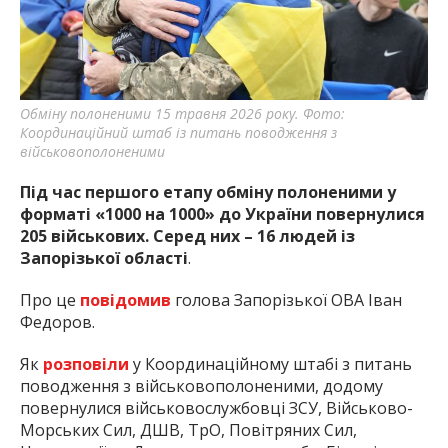
найважливішу інформацію про події
міста Запоріжжя та області.
Обміну полоненими 15 травня 2026 року. Фото:
Координаційний штаб із питань поводження з
військовополоненими
Під час першого етапу обміну полоненими у
форматі «1000 на 1000» до України повернулися
205 військових. Серед них – 16 людей із
Запорізької області
.
Про це
повідомив
голова Запорізької ОВА Іван
Федоров.
Як
розповіли
у Координаційному штабі з питань
поводження з військовополоненими, додому
повернулися військовослужбовці ЗСУ, Військово-
Морських Сил, ДШВ, ТрО, Повітряних Сил,