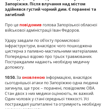
Запоріжжя. Після влучання над містом
здійнявся густий чорний дим. Є поранені та
загиблий
Про це
повідомив
голова Запорізької обласної
військової адміністрації Іван Федоров.
Удару завдали по об’єкту промислової
інфраструктури, внаслідок чого пошкоджена
цистерна з паливно-мастильними матеріалами.
Попередньо відомо про трьох травмованих.
Постраждалим надають необхідну медичну
допомогу.
10:50.
За
оновленою
інформацією, внаслідок
сьогоднішьої атаки по Запоріжжю одна людина
загинула, ще троє – поранені, повідомляє ОВА.
Стан двох з них медики оцінюють, як важкий.
Один чоловік у стані середньої тяжкості. Усі
постраждалі ушпиталені та отримують необхідну