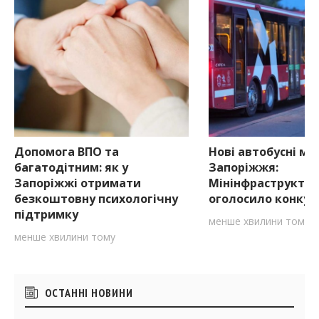
Допомога ВПО та
Нові автобусні ма
багатодітним: як у
Запоріжжя:
Запоріжжі отримати
Мінінфраструкту
безкоштовну психологічну
оголосило конкур
підтримку
менше хвилини тому
менше хвилини тому
Бічні
ОСТАННІ НОВИНИ
віджети