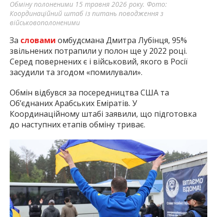
Обміну полоненими 15 травня 2026 року. Фото:
Координаційний штаб із питань поводження з
військовополоненими
За
словами
омбудсмана Дмитра Лубінця, 95%
звільнених потрапили у полон ще у 2022 році.
Серед повернених є і військовий, якого в Росії
засудили та згодом «помилували».
Обмін відбувся за посередництва США та
Об’єднаних Арабських Еміратів. У
Координаційному штабі заявили, що підготовка
до наступних етапів обміну триває.