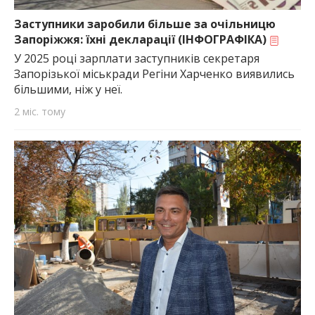
найважливішу інформацію про події
міста Запоріжжя та області.
Заступники заробили більше за очільницю
Запоріжжя: їхні декларації (ІНФОГРАФІКА)
У 2025 році зарплати заступників секретаря
Запорізької міськради Регіни Харченко виявились
більшими, ніж у неї.
2 міс. тому