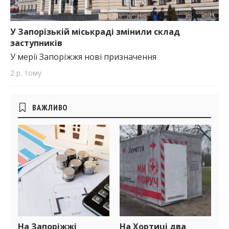
У Запорізькій міськраді змінили склад
заступників
У мерії Запоріжжя нові призначення
2 р. тому
Бічні
ВАЖЛИВО
віджети
На Запоріжжі
На Хортиці два