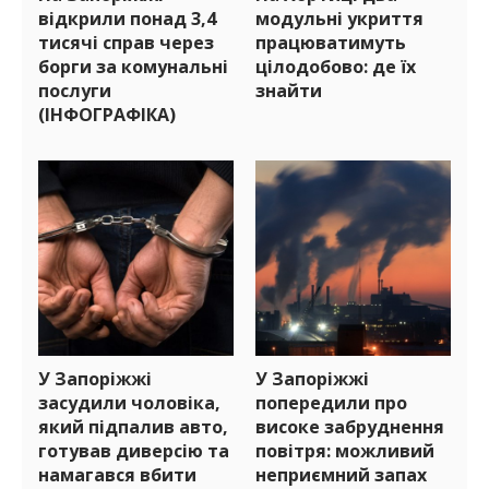
відкрили понад 3,4
модульні укриття
тисячі справ через
працюватимуть
борги за комунальні
цілодобово: де їх
послуги
знайти
(ІНФОГРАФІКА)
У Запоріжжі
У Запоріжжі
засудили чоловіка,
попередили про
який підпалив авто,
високе забруднення
готував диверсію та
повітря: можливий
намагався вбити
неприємний запах