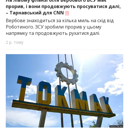
На лівому фланзі біля Вербового ВСУ має
прорив, і вони продовжують просуватися далі,
– Тарнавський для CNN
Вербове знаходиться за кілька миль на схід від
Роботиного. ЗСУ зробили прорив у цьому
напрямку та продовжують рухатися далі.
2 р. тому