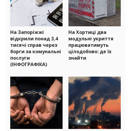
На Запоріжжі
На Хортиці два
відкрили понад 3,4
модульні укриття
тисячі справ через
працюватимуть
борги за комунальні
цілодобово: де їх
послуги
знайти
(ІНФОГРАФІКА)