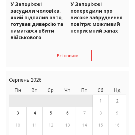
У Запоріжжі
У Запоріжжі
засудили чоловіка,
попередили про
який підпалив авто,
високе забруднення
готував диверсію та
повітря: можливий
намагався вбити
неприємний запах
військового
Всі новини
Серпень 2026
Пн
Вт
Ср
Чт
Пт
Сб
Нд
1
2
3
4
5
6
7
8
9
10
11
12
13
14
15
16