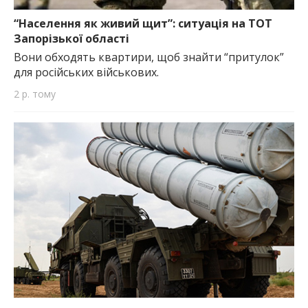
найважливішу інформацію про події
міста Запоріжжя та області.
“Населення як живий щит”: ситуація на ТОТ
Запорізької області
Вони обходять квартири, щоб знайти “притулок”
для російських військових.
2 р. тому