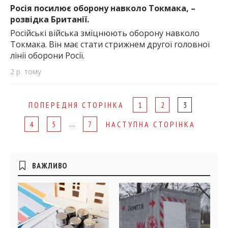
Росія посилює оборону навколо Токмака, –
розвідка Британії.
Російські війська зміцнюють оборону навколо
Токмака. Він має стати стрижнем другої головної
лінії оборони Росії.
2 р. тому
Page
ПОПЕРЕДНЯ СТОРІНКА
1
2
3
navigation
…
4
5
7
НАСТУПНА СТОРІНКА
Бічні
ВАЖЛИВО
віджети