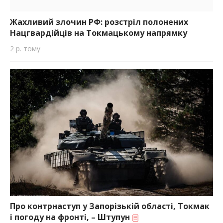
Жахливий злочин РФ: розстріл полонених
Нацгвардійців на Токмацькому напрямку
2 р. тому
Про контрнаступ у Запорізькій області, Токмак
і погоду на фронті, – Штупун