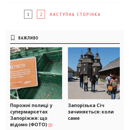
Page
1
2
НАСТУПНА СТОРІНКА
navigation
Бічні
ВАЖЛИВО
віджети
Порожні полиці у
Запорізька Січ
супермаркетах
зачиняється: коли
Запоріжжя: що
саме
відомо (ФОТО)