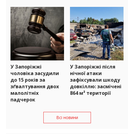
У Запоріжжі
У Запоріжжі після
чоловіка засудили
нічної атаки
до 15 років за
зафіксували шкоду
зґвалтування двох
довкіллю: засмічені
малолітніх
864 м² території
падчерок
Всі новини