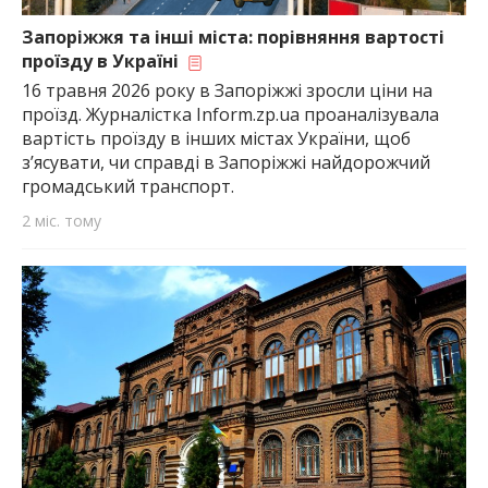
найважливішу інформацію про події
міста Запоріжжя та області.
Запоріжжя та інші міста: порівняння вартості
проїзду в Україні
16 травня 2026 року в Запоріжжі зросли ціни на
проїзд. Журналістка Inform.zp.ua проаналізувала
вартість проїзду в інших містах України, щоб
з’ясувати, чи справді в Запоріжжі найдорожчий
громадський транспорт.
2 міс. тому