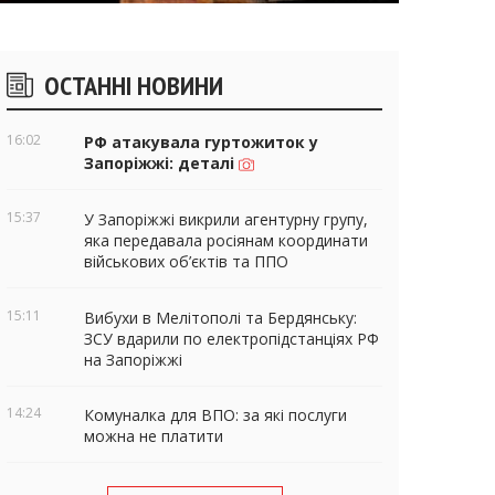
ічні
ОСТАННІ НОВИНИ
віджети
16:02
РФ атакувала гуртожиток у
Запоріжжі: деталі
15:37
У Запоріжжі викрили агентурну групу,
яка передавала росіянам координати
військових об’єктів та ППО
15:11
Вибухи в Мелітополі та Бердянську:
ЗСУ вдарили по електропідстанціях РФ
на Запоріжжі
14:24
Комуналка для ВПО: за які послуги
можна не платити