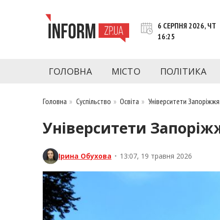
Перейти
до
6 СЕРПНЯ 2026, ЧТ
контенту
16:25
inform.zp.ua
INFORM.ZP.UA – це інформаційний портал 
економіки, культури, криміналу, подій, 
ГОЛОВНА
МІСТО
ПОЛІТИКА
Запоріжжя та Запорізької області на день. 
чесну аналітику. Ми дуже цінуємо наших чита
Головна
»
Суспільство
»
Освіта
»
Університети Запоріжжя:
Університети Запоріжж
Ірина Обухова
•
13:07, 19 травня 2026