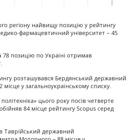
ого регіону найвищу позицію у рейтингу
медико-фармацевтичний університет – 45
а 78 позицію по Україні отримав
.
йтингу розташувався Бердянський державний
2 місце у загальноукраїнському списку.
політехніка» цього року посів четверте
 обійняв 84 місце рейтингу Scopus серед
сів Таврійський державний
митра Моторного – 88 місце у