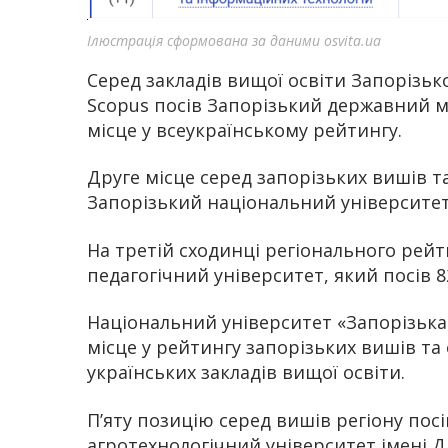
Ілюстрація сформована за даними osvita.ua
Серед закладів вищої освіти Запорізьк
Scopus посів Запорізький державний 
місце у всеукраїнському рейтингу.
Друге місце серед запорізьких вишів т
Запорізький національний університет
На третій сходинці регіонального ре
педагогічний університет, який посів 8
Національний університет «Запорізька 
місце у рейтингу запорізьких вишів та
українських закладів вищої освіти.
П’яту позицію серед вишів регіону по
агротехнологічний університет імені Д