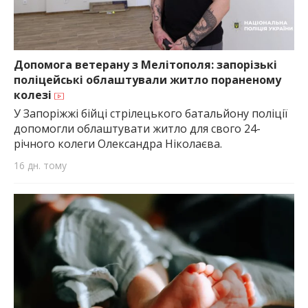
Допомога ветерану з Мелітополя: запорізькі
поліцейські облаштували житло пораненому
колезі
У Запоріжжі бійці стрілецького батальйону поліції
допомогли облаштувати житло для свого 24-
річного колеги Олександра Ніколаєва.
16 дн. тому