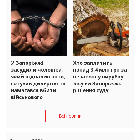
У Запоріжжі
Хто заплатить
засудили чоловіка,
понад 3,4 млн грн за
який підпалив авто,
незаконну вирубку
готував диверсію та
лісу на Запоріжжі:
намагався вбити
рішення суду
військового
Всі новини