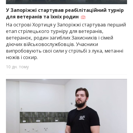
найважливішу інформацію про події
міста Запоріжжя та області.
У Запоріжжі стартував реабілітаційний турнір
для ветеранів та їхніх родин
На острові Хортиця у Запоріжжі стартував перший
етап стрілецького турніру для ветеранів,
ветеранок, родин загиблих Захисників і сімей
діючих військовослужбовців. Учасники
випробовують свої сили у стрільбі з лука, метанні
ножів і сокир.
10 дн. тому