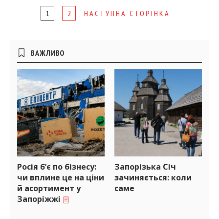
Page
1
2
НАСТУПНА СТОРІНКА
navigation
Бічні
ВАЖЛИВО
віджети
Росія б’є по бізнесу:
Запорізька Січ
чи вплине це на ціни
зачиняється: коли
й асортимент у
саме
Запоріжжі