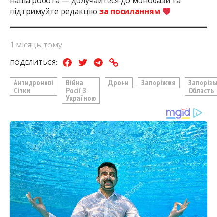
наша робота — долучайтеся до монобази та
підтримуйте редакцію
за посиланням
1 місяць тому
ПОДЕЛИТЬСЯ:
Антидронові
Війна
Дрони
Запоріжжя
Запорізь
Сітки
Росії З
Область
Україною