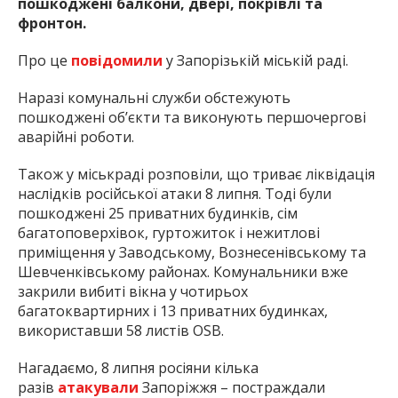
пошкоджені балкони, двері, покрівлі та
фронтон.
Про це
повідомили
у Запорізькій міській раді.
Наразі комунальні служби обстежують
пошкоджені об’єкти та виконують першочергові
аварійні роботи.
Також у міськраді розповіли, що триває ліквідація
наслідків російської атаки 8 липня. Тоді були
пошкоджені 25 приватних будинків, сім
багатоповерхівок, гуртожиток і нежитлові
приміщення у Заводському, Вознесенівському та
Шевченківському районах. Комунальники вже
закрили вибиті вікна у чотирьох
багатоквартирних і 13 приватних будинках,
використавши 58 листів OSB.
Нагадаємо, 8 липня росіяни кілька
разів
атакували
Запоріжжя – постраждали