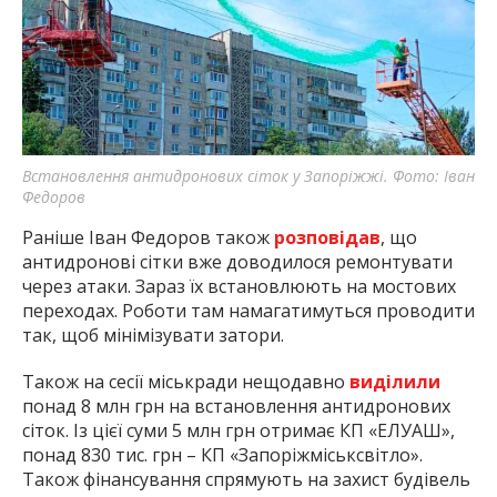
Встановлення антидронових сіток у Запоріжжі. Фото: Іван
Федоров
Раніше Іван Федоров також
розповідав
, що
антидронові сітки вже доводилося ремонтувати
через атаки. Зараз їх встановлюють на мостових
переходах. Роботи там намагатимуться проводити
так, щоб мінімізувати затори.
Також на сесії міськради нещодавно
виділили
понад 8 млн грн на встановлення антидронових
сіток. Із цієї суми 5 млн грн отримає КП «ЕЛУАШ»,
понад 830 тис. грн – КП «Запоріжміськсвітло».
Також фінансування спрямують на захист будівель