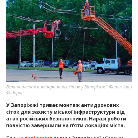
найважливішу інформацію про події
міста Запоріжжя та області.
Встановлення антидронових сіток у Запоріжжі. Фото: Іван
Федоров
У Запоріжжі триває монтаж антидронових
сіток для захисту міської інфраструктури від
атак російських
безпілотників
. Наразі роботи
повністю завершили на п’яти локаціях міста.