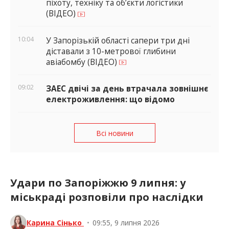
піхоту, техніку та об’єкти логістики
(ВІДЕО)
10:04
У Запорізькій області сапери три дні
діставали з 10-метрової глибини
авіабомбу (ВІДЕО)
09:02
ЗАЕС двічі за день втрачала зовнішнє
електроживлення: що відомо
Всі новини
Удари по Запоріжжю 9 липня: у
міськраді розповіли про наслідки
Карина Сінько
•
09:55, 9 липня 2026