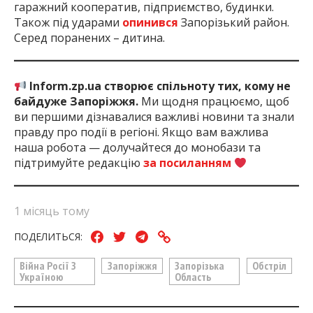
гаражний кооператив, підприємство, будинки.
Також під ударами
опинився
Запорізький район.
Серед поранених – дитина.
Inform.zp.ua створює спільноту тих, кому не
байдуже Запоріжжя.
Ми щодня працюємо, щоб
ви першими дізнавалися важливі новини та знали
правду про події в регіоні. Якщо вам важлива
наша робота — долучайтеся до монобази та
підтримуйте редакцію
за посиланням
1 місяць тому
ПОДЕЛИТЬСЯ:
Війна Росії З
Запоріжжя
Запорізька
Обстріл
Україною
Область