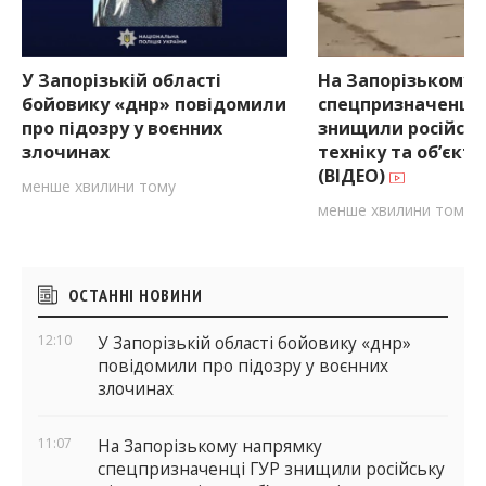
У Запорізькій області
На Запорізькому 
бойовику «днр» повідомили
спецпризначенці 
про підозру у воєнних
знищили російську
злочинах
техніку та об’єкт
(ВІДЕО)
менше хвилини тому
менше хвилини тому
Бічні
ОСТАННІ НОВИНИ
віджети
12:10
У Запорізькій області бойовику «днр»
повідомили про підозру у воєнних
злочинах
11:07
На Запорізькому напрямку
спецпризначенці ГУР знищили російську