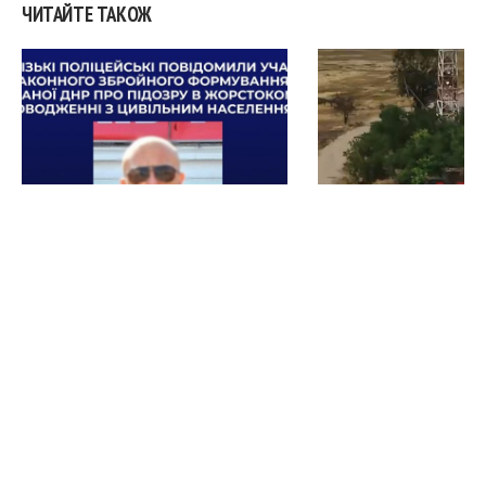
ЧИТАЙТЕ ТАКОЖ
У Запорізькій області
На Запорізькому 
бойовику «днр» повідомили
спецпризначенці 
про підозру у воєнних
знищили російську
злочинах
техніку та об’єкт
(ВІДЕО)
менше хвилини тому
менше хвилини тому