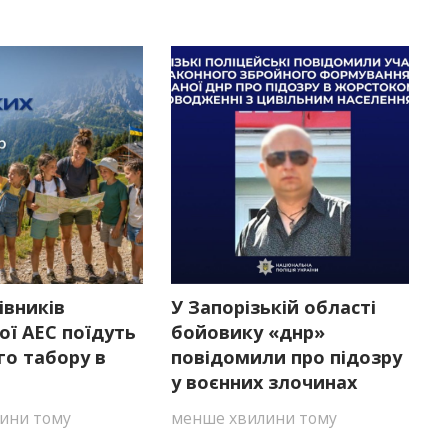
івників
У Запорізькій області
ої АЕС поїдуть
бойовику «днр»
го табору в
повідомили про підозру
у воєнних злочинах
ини тому
менше хвилини тому