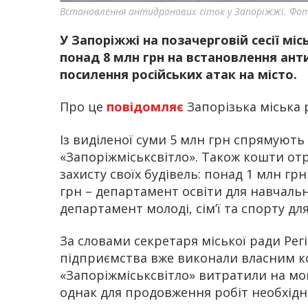
Встановлення антидронових сіток у Запоріжжі. Фо
У Запоріжжі на позачерговій сесії мі
понад 8 млн грн на встановлення ант
посилення російських атак на місто.
Про це
повідомляє
Запорізька міська 
Із виділеної суми 5 млн грн спрямують 
«Запоріжміськсвітло». Також кошти о
захисту своїх будівель: понад 1 млн гр
грн – департамент освіти для навчальни
департамент молоді, сім’ї та спорту д
За словами секретаря міської ради Рег
підприємства вже виконали власним к
«Запоріжміськсвітло» витратили на мо
однак для продовження робіт необхідн