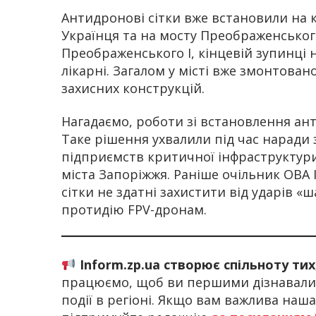
Антидронові сітки вже встановили на 
Українця та на мосту Преображенського
Преображенського I, кінцевій зупинці на
лікарні. Загалом у місті вже змонтова
захисних конструкцій.
Нагадаємо, роботи зі встановлення ан
Таке рішення ухвалили під час наради 
підприємств критичної інфраструктури 
міста Запоріжжя. Раніше очільник ОВА
сітки не здатні захистити від ударів «
протидію FPV-дронам.
Inform.zp.ua створює спільноту ти
працюємо, щоб ви першими дізнавалис
події в регіоні. Якщо вам важлива наш