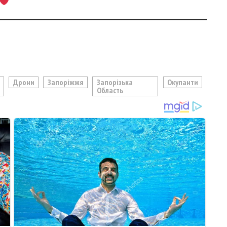
Дрони
Запоріжжя
Запорізька
Окупанти
Область