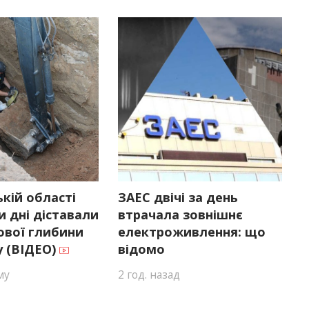
ькій області
ЗАЕС двічі за день
и дні діставали
втрачала зовнішнє
ової глибини
електроживлення: що
у (ВІДЕО)
відомо
му
2 год. назад