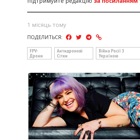
підтримуйте редакцію
за посиланням
1 місяць тому
ПОДЕЛИТЬСЯ:
FPV-
Антидронові
Війна Росії З
Дрони
Сітки
Україною