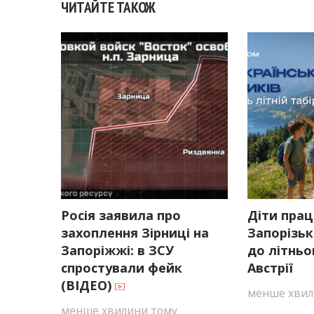
ЧИТАЙТЕ ТАКОЖ
Росія заявила про
Діти прац
захоплення Зірниці на
Запорізьк
Запоріжжі: в ЗСУ
до літньо
спростували фейк
Австрії
(ВІДЕО)
менше хвил
менше хвилини тому