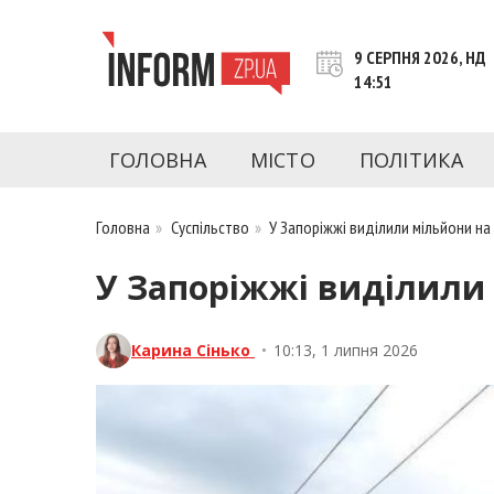
Перейти
до
9 СЕРПНЯ 2026, НД
контенту
14:51
inform.zp.ua
INFORM.ZP.UA – це інформаційний портал 
економіки, культури, криміналу, подій, 
ГОЛОВНА
МІСТО
ПОЛІТИКА
Запоріжжя та Запорізької області на день. 
чесну аналітику. Ми дуже цінуємо наших чита
Головна
»
Суспільство
»
У Запоріжжі виділили мільйони на
У Запоріжжі виділили
Карина Сінько
•
10:13, 1 липня 2026