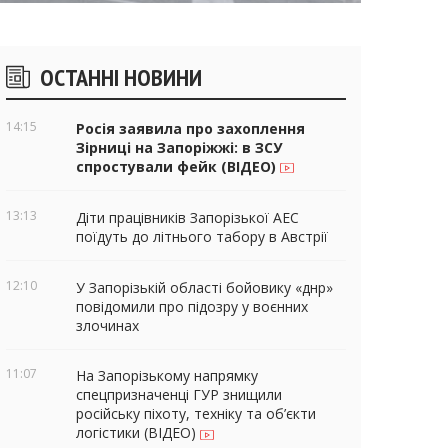
ічні
ОСТАННІ НОВИНИ
віджети
14:15
Росія заявила про захоплення
Зірниці на Запоріжжі: в ЗСУ
спростували фейк (ВІДЕО)
13:13
Діти працівників Запорізької АЕС
поїдуть до літнього табору в Австрії
12:10
У Запорізькій області бойовику «днр»
повідомили про підозру у воєнних
злочинах
11:07
На Запорізькому напрямку
спецпризначенці ГУР знищили
російську піхоту, техніку та об’єкти
логістики (ВІДЕО)