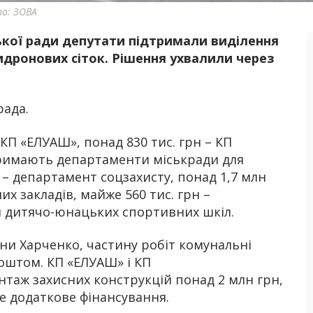
то: ЗОВА
ської ради депутати підтримали виділення
Б
идронових сіток. Рішення ухвалили через
рада.
КП «ЕЛУАШ», понад 830 тис. грн – КП
тримають департаменти міськради для
н – департамент соцзахисту, понад 1,7 млн
х закладів, майже 560 тис. грн –
ля дитячо-юнацьких спортивних шкіл.
іни Харченко, частину робіт комунальні
оштом. КП «ЕЛУАШ» і КП
нтаж захисних конструкцій понад 2 млн грн,
е додаткове фінансування.