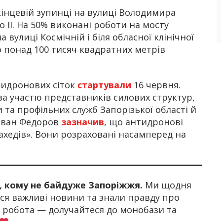
кінцевій зупинці на вулиці Володимира
 II. На 50% виконані роботи на мосту
 вулиці Космічній і біля обласної клінічної
но понад 100 тисяч квадратних метрів
тидронових сіток
стартували
16 червня.
за участю представників силових структур,
та профільних служб Запорізької області й
 Іван Федоров
зазначив
, що антидронові
шахедів». Вони розраховані насамперед на
х, кому не байдуже Запоріжжя.
Ми щодня
я важливі новини та знали правду про
а робота — долучайтеся до монобази та