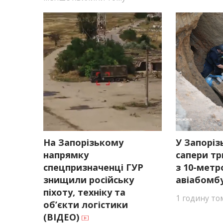
На Запорізькому
У Запоріз
напрямку
сапери тр
спецпризначенці ГУР
з 10-метр
знищили російську
авіабомб
піхоту, техніку та
1 годину то
об’єкти логістики
(ВІДЕО)