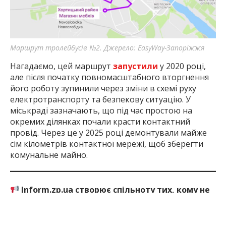
Маршрут тролейбусів №2. Джерело: EasyWay-Запоріжжя
Нагадаємо, цей маршрут
запустили
у 2020 році,
але після початку повномасштабного вторгнення
його роботу зупинили через зміни в схемі руху
електротранспорту та безпекову ситуацію. У
міськраді зазначають, що під час простою на
окремих ділянках почали красти контактний
провід. Через це у 2025 році демонтували майже
сім кілометрів контактної мережі, щоб зберегти
комунальне майно.
Inform.zp.ua створює спільноту тих, кому не
байдуже Запоріжжя.
Ми щодня працюємо, щоб
ви першими дізнавалися важливі новини та знали
правду про події в регіоні. Якщо вам важлива