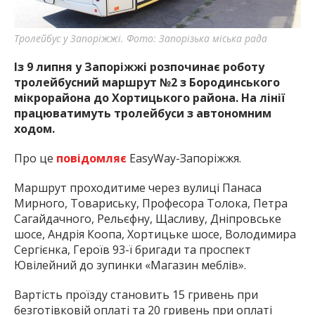
Тролейбус у Запоріжжі. Фото: Запорізька міська рада
Із 9 липня у Запоріжжі розпочинає роботу
тролейбусний маршрут №2 з Бородинського
мікрорайона до Хортицького района. На лінії
працюватимуть тролейбуси з автономним
ходом.
Про це
повідомляє
EasyWay-Запоріжжя.
Маршрут проходитиме через вулиці Панаса
Мирного, Товариську, Професора Толока, Петра
Сагайдачного, Рельєфну, Щасливу, Дніпровське
шосе, Андрія Коопа, Хортицьке шосе, Володимира
Сергієнка, Героїв 93-ї бригади та проспект
Ювілейний до зупинки «Магазин меблів».
Вартість проїзду становить 15 гривень при
безготівковій оплаті та 20 гривень при оплаті