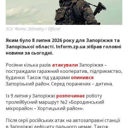
найважливішу інформацію про події
міста Запоріжжя та області.
ЗСУ. Фото: Zelenskiy / Official
Яким було 8 липня 2026 року для Запоріжжя та
Запорізької області. Inform.zp.ua зібрав головні
новини за сьогодні.
Росіяни кілька разів
атакували
Запоріжжя –
постраждали гаражний кооператив, підприємство,
будинки. Також під ударами
опинився
Запорізький район. Серед поранених – дитина.
Із 9 липня у Запоріжжі
розпочинає
роботу
тролейбусний маршрут №2 «Бородинський
мікрорайон – Хортицький район».
Після серії російських атак на автозаправні станції
в Запоріжжі дефіциту пального немає. Також