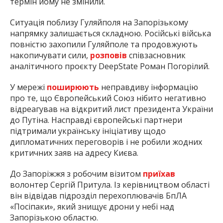
термін йому не змінили.
Ситуація поблизу Гуляйполя на Запорізькому
напрямку залишається складною. Російські війська
повністю захопили Гуляйполе та продовжують
накопичувати сили,
розповів
співзасновник
аналітичного проєкту DeepState Роман Погорілий.
У мережі
поширюють
неправдиву інформацію
про те, що Європейський Союз нібито негативно
відреагував на відкритий лист президента України
до Путіна. Насправді європейські партнери
підтримали українську ініціативу щодо
дипломатичних переговорів і не робили жодних
критичних заяв на адресу Києва.
До Запоріжжя з робочим візитом
приїхав
волонтер Сергій Притула. Із керівництвом області
він відвідав підрозділ перехоплювачів БпЛА
«Посіпаки», який знищує дрони у небі над
Запорізькою областю.