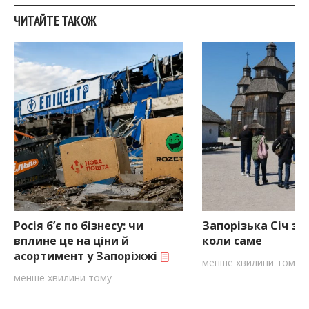
ЧИТАЙТЕ ТАКОЖ
Росія б’є по бізнесу: чи
Запорізька Січ за
вплине це на ціни й
коли саме
асортимент у Запоріжжі
менше хвилини тому
менше хвилини тому