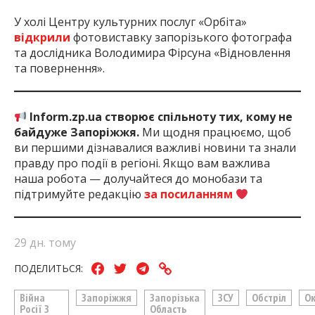
У холі Центру культурних послуг «Орбіта»
відкрили
фотовиставку запорізького фотографа
та дослідника Володимира Фірсуна «Відновлення
та повернення».
Inform.zp.ua створює спільноту тих, кому не
байдуже Запоріжжя.
Ми щодня працюємо, щоб
ви першими дізнавалися важливі новини та знали
правду про події в регіоні. Якщо вам важлива
наша робота — долучайтеся до монобази та
підтримуйте редакцію
за посиланням
29 дн. тому
ПОДЕЛИТЬСЯ:
Війна
Запоріжжя
Запорізька
ЗСУ
Обстріл
О
Росії З
Область