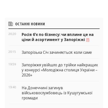
Бічні
ОСТАННІ НОВИНИ
віджети
20:20
Росія б’є по бізнесу: чи вплине це на
ціни й асортимент у Запоріжжі
20:15
Запорізька Січ зачиняється: коли саме
19:59
Запоріжжя увійшло до трійки найкращих
у конкурсі «Молодіжна столиця України –
2026»
19:40
На Донеччині загинув
військовослужбовець із Кушугумської
громади