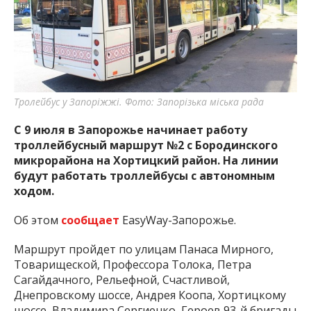
Тролейбус у Запоріжжі. Фото: Запорізька міська рада
С 9 июля в Запорожье начинает работу
троллейбусный маршрут №2 с Бородинского
микрорайона на Хортицкий район. На линии
будут работать троллейбусы с автономным
ходом.
Об этом
сообщает
EasyWay-Запорожье.
Маршрут пройдет по улицам Панаса Мирного,
Товарищеской, Профессора Толока, Петра
Сагайдачного, Рельефной, Счастливой,
Днепровскому шоссе, Андрея Коопа, Хортицкому
шоссе, Владимира Сергиенко, Героев 93-й бригады