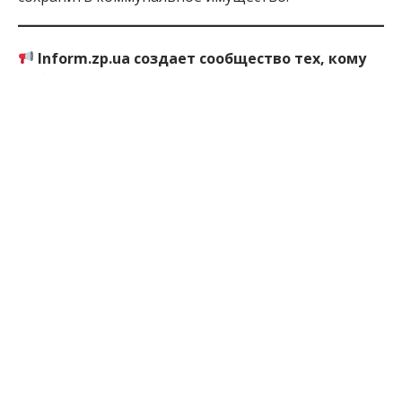
Inform.zp.ua создает сообщество тех, кому
небезразлично Запорожье.
Мы ежедневно
работаем, чтобы вы первыми узнавали важные
новости и знали правду о событиях в регионе. Если
вам важна наша работа — присоединяйтесь к
монобазе и поддерживайте редакцию
по ссылке
1 месяц назад
ПОДЕЛИТЬСЯ:
Запорожская
Запорожье
Транспорт
Троллейбус
Область
ЧИТАЙТЕ ТАКЖЕ