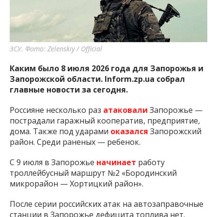
важную информацию о событиях
города Запорожья и области.
ЗСУ. Фото: Zelenskiy / Official
Каким было 8 июля 2026 года для Запорожья и
Запорожской области. Inform.zp.ua собрал
главные новости за сегодня.
Россияне несколько раз
атаковали
Запорожье —
пострадали гаражный кооператив, предприятие,
дома. Также под ударами
оказался
Запорожский
район. Среди раненых — ребенок.
С 9 июля в Запорожье
начинает
работу
троллейбусный маршрут №2 «Бородинский
микрорайон — Хортицкий район».
После серии российских атак на автозаправочные
станции в Запорожье дефицита топлива нет.