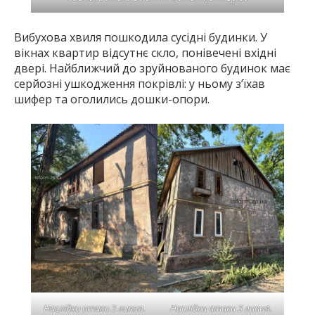
Вибухова хвиля пошкодила сусідні будинки. У
вікнах квартир відсутнє скло, понівечені вхідні
двері. Найближчий до зруйнованого будинок має
серйозні ушкодження покрівлі: у ньому з’їхав
шифер та оголились дошки-опори.
Наслідки атаки 3 липня.
Наслідки атаки 3 липня.