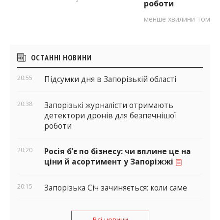
роботи
менше хвилини тому
Бічні
ОСТАННІ НОВИНИ
віджети
20:55
Підсумки дня в Запорізькій області
20:38
Запорізькі журналісти отримають
детектори дронів для безпечнішої
роботи
20:20
Росія б’є по бізнесу: чи вплине це на
ціни й асортимент у Запоріжжі
20:15
Запорізька Січ зачиняється: коли саме
Всі новини