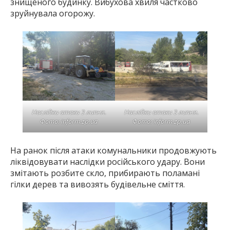
знищеного будинку. Вибухова хвиля частково
зруйнувала огорожу.
Наслідки атаки 3 липня.
Наслідки атаки 3 липня.
Фото: inform.zp.ua
Фото: inform.zp.ua
На ранок після атаки комунальники продовжують
ліквідовувати наслідки російського удару. Вони
змітають розбите скло, прибирають поламані
гілки дерев та вивозять будівельне сміття.