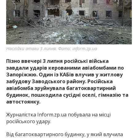
найважливішу інформацію про події
міста Запоріжжя та області.
Наслідки атаки 3 липня. Фото: inform.zp.ua
Пізно ввечері 3 липня російські війська
завдали ударів керованими авіабомбами по
Запоріжжю. Один із КАБів влучив у житлову
забудову Заводського району. Російська
авіабомба зруйнувала багатоквартирний
будинок, пошкодила сусідні оселі, гімназію та
автостоянку.
Журналістка Inform.zp.ua побувала на місці
російського удару.
Від багатоквартирного будинку, у який влучила