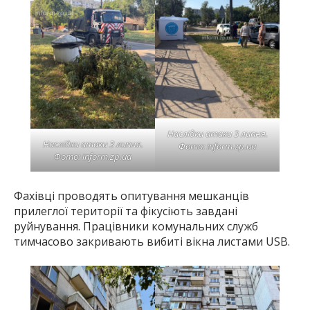
Наслідки атаки 3 липня.
Наслідки атаки 3 липня.
Фото: inform.zp.ua
Фото: inform.zp.ua
Фахівці проводять опитування мешканців
прилеглої території та фікусіють завдані
руйнування. Працівники комунальних служб
тимчасово закривають вибиті вікна листами USB.