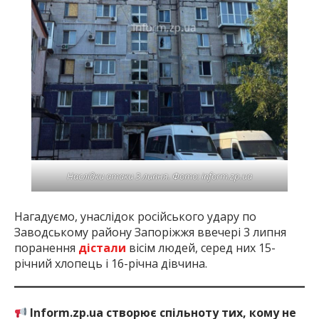
Наслідки атаки 3 липня. Фото: inform.zp.ua
Нагадуємо, унаслідок російського удару по
Заводському району Запоріжжя ввечері 3 липня
поранення
дістали
вісім людей, серед них 15-
річний хлопець і 16-річна дівчина.
Inform.zp.ua створює спільноту тих, кому не