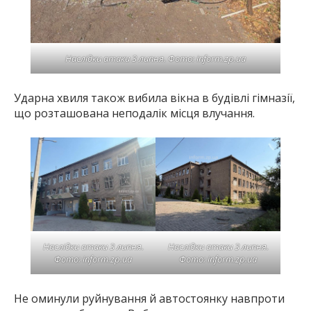
Наслідки атаки 3 липня. Фото: inform.zp.ua
Ударна хвиля також вибила вікна в будівлі гімназії,
що розташована неподалік місця влучання.
Наслідки атаки 3 липня.
Наслідки атаки 3 липня.
Фото: inform.zp.ua
Фото: inform.zp.ua
Не оминули руйнування й автостоянку навпроти