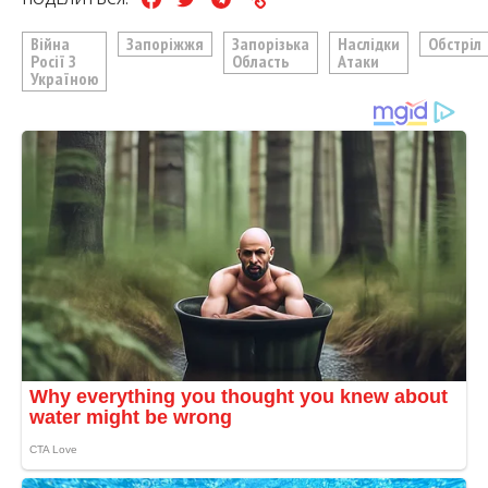
Війна
Запоріжжя
Запорізька
Наслідки
Обстріл
Росії З
Область
Атаки
Україною