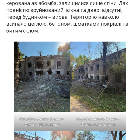
керована авіабомба, залишилися лише стіни. Дах
повністю зруйнований, вікна та двері відсутні,
перед будинком – вирва. Територію навколо
всипало цеглою, бетоном, шматками покрівлі та
битим склом.
Наслідки атаки 3 липня.
Наслідки атаки 3 липня.
Фото: inform.zp.ua
Фото: inform.zp.ua