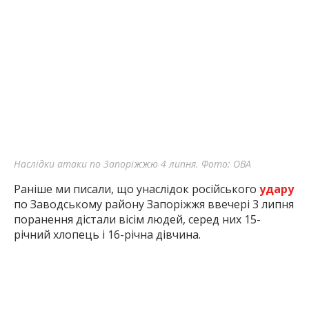
Наслідки атаки по Запоріжжю 4 липня. Фото: ОВА
Раніше ми писали, що унаслідок російського
удару
по Заводському району Запоріжжя ввечері 3 липня
поранення дістали вісім людей, серед них 15-
річний хлопець і 16-річна дівчина.
Inform.zp.ua створює спільноту тих, кому не
байдуже Запоріжжя.
Ми щодня працюємо, щоб