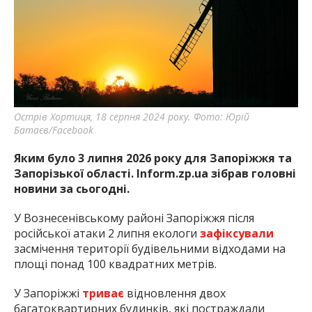
Острів Хортиця, 18 серпня 2024 року. Фото: Юрій
Батаєв/Facebook
Яким було 3 липня 2026 року для Запоріжжя та
Запорізької області. Inform.zp.ua зібрав головні
новини за сьогодні.
У Вознесенівському районі Запоріжжя після
російської атаки 2 липня екологи
зафіксували
засмічення території будівельними відходами на
площі понад 100 квадратних метрів.
У Запоріжжі
триває
відновлення двох
багатоквартирних будинків, які постраждали