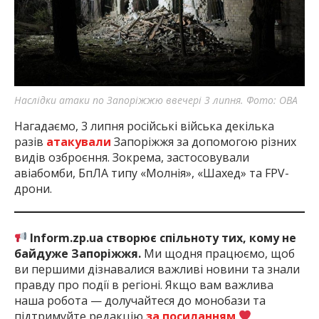
Наслідки атаки по Запоріжжю ввечері 3 липня. Фото: ОВА
Нагадаємо, 3 липня російські війська декілька
разів
атакували
Запоріжжя за допомогою різних
видів озброєння. Зокрема, застосовували
авіабомби, БпЛА типу «Молнія», «Шахед» та FPV-
дрони.
Inform.zp.ua створює спільноту тих, кому не
байдуже Запоріжжя.
Ми щодня працюємо, щоб
ви першими дізнавалися важливі новини та знали
правду про події в регіоні. Якщо вам важлива
наша робота — долучайтеся до монобази та
підтримуйте редакцію
за посиланням