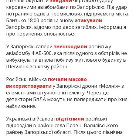
Пізніше окупанти
завдали
чергового удару
керованими авіабомбами по Запоріжжю. Під удар
потрапило одне з промислових підприємств міста.
Близько 18:00 росіяни знову
атакували
Запоріжжя, відомо про двох загиблих, інформація
про поранених оновлюється.
У Запоріжжі сапери
знешкодили
російську
авіабомбу ФАБ-500, яка після одного з обстрілів не
вибухнула та впала поблизу житлового будинку в
Шевченківському районі.
Російські війська
почали масово
використовувати
у Запоріжжі дрони «Молнія» з
елементами штучного інтелекту. Через це
детектори БпЛА можуть не попереджати про їхнє
наближення.
Українські військові
відтіснили
російські
підрозділи в районі села Плавні Василівського
району Запорізької області. Після цього північна