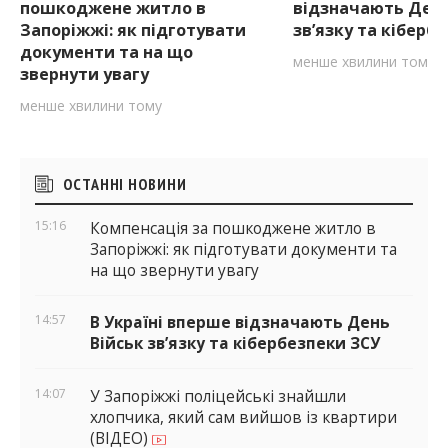
пошкоджене житло в
відзначають День
Запоріжжі: як підготувати
зв’язку та кіберб
документи та на що
менше хвилини тому
звернути увагу
менше хвилини тому
Бічні
ОСТАННІ НОВИНИ
віджети
15:16
Компенсація за пошкоджене житло в
Запоріжжі: як підготувати документи та
на що звернути увагу
14:57
В Україні вперше відзначають День
Військ зв’язку та кібербезпеки ЗСУ
14:07
У Запоріжжі поліцейські знайшли
хлопчика, який сам вийшов із квартири
(ВІДЕО)