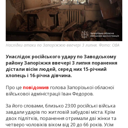
найважливішу інформацію про події
міста Запоріжжя та області.
Наслідки атаки по Запоріжжю ввечері 3 липня. Фото: ОВА
Унаслідок російського удару по Заводському
району Запоріжжя ввечері 3 липня поранення
дістали вісім людей, серед них 15-річний
хлопець і 16-річна дівчина.
Про це
повідомив
голова Запорізької обласної
військової адміністрації Іван Федоров.
За його словами, близько 23:00 російські війська
завдали ударів по житловій забудові міста. Крім
двох підлітків, поранення отримали дві жінки та
четверо чоловіків віком від 20 до 66 років. Усім