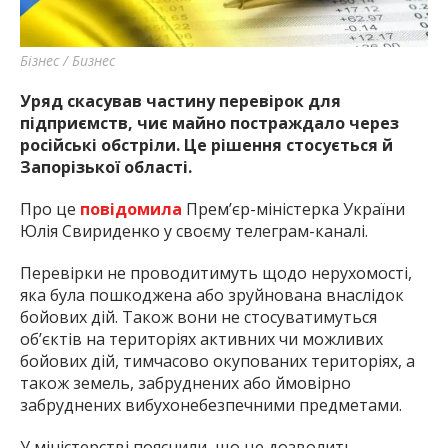
найважливішу інформацію про події
міста Запоріжжя та області.
Бізнес / Бизнес
Уряд скасував частину перевірок для
підприємств, чиє майно постраждало через
російські обстріли. Це рішення стосується й
Запорізької області.
Про це
повідомила
Прем’єр-міністерка України
Юлія Свириденко у своєму телеграм-каналі.
Перевірки не проводитимуть щодо нерухомості,
яка була пошкоджена або зруйнована внаслідок
бойових дій. Також вони не стосуватимуться
об’єктів на територіях активних чи можливих
бойових дій, тимчасово окупованих територіях, а
також земель, забруднених або ймовірно
забруднених вибухонебезпечними предметами.
У міністерстві пояснили, що це дозволить