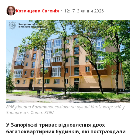
Казанцева Євгенія
•
12:17, 3 липня 2026
Відбудована багатоповерхівка на вулиці Кам’яногірській у
Запоріжжі. Фото: ЗОВА
У Запоріжжі триває відновлення двох
багатоквартирних будинків, які постраждали