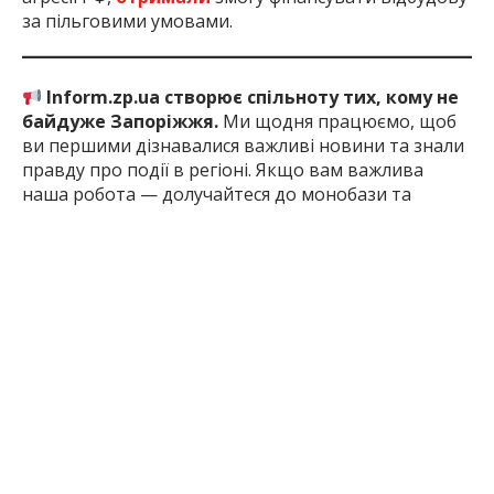
за пільговими умовами.
Inform.zp.ua створює спільноту тих, кому не
байдуже Запоріжжя.
Ми щодня працюємо, щоб
ви першими дізнавалися важливі новини та знали
правду про події в регіоні. Якщо вам важлива
наша робота — долучайтеся до монобази та
підтримуйте редакцію
за посиланням
1 місяць тому
ПОДЕЛИТЬСЯ:
Відбудова
Війна
Запоріжжя
Запорізька
Пошко
Росії З
Область
Будино
Україною
ЧИТАЙТЕ ТАКОЖ