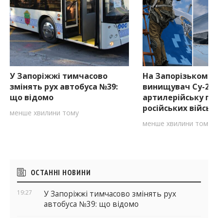
У Запоріжжі тимчасово
На Запорізькому 
змінять рух автобуса №39:
винищувач Су-27
що відомо
артилерійську по
російських військ
менше хвилини тому
менше хвилини тому
Бічні
ОСТАННІ НОВИНИ
віджети
19:27
У Запоріжжі тимчасово змінять рух
автобуса №39: що відомо