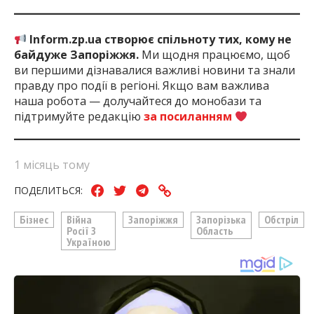
Inform.zp.ua створює спільноту тих, кому не
байдуже Запоріжжя.
Ми щодня працюємо, щоб
ви першими дізнавалися важливі новини та знали
правду про події в регіоні. Якщо вам важлива
наша робота — долучайтеся до монобази та
підтримуйте редакцію
за посиланням
1 місяць тому
ПОДЕЛИТЬСЯ:
Бізнес
Війна
Запоріжжя
Запорізька
Обстріл
Росії З
Область
Україною