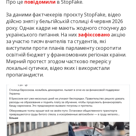
Про це
повідомили
в StopFake.
За даними фактчекерів проєкту StopFake, відео
дійсно зняті у бельгійській столиці 4 червня 2026
року. Однак кадри не мають жодного стосунку до
українського питання. На них
зафіксовано
акцію
за участю тисяч вчителів та студентів, які
виступили проти планів парламенту скоротити
освітній бюджет у франкомовних регіонах країни.
Мирний протест згодом частково переріс у
локальні сутички, відео яких і використали
пропагандисти.