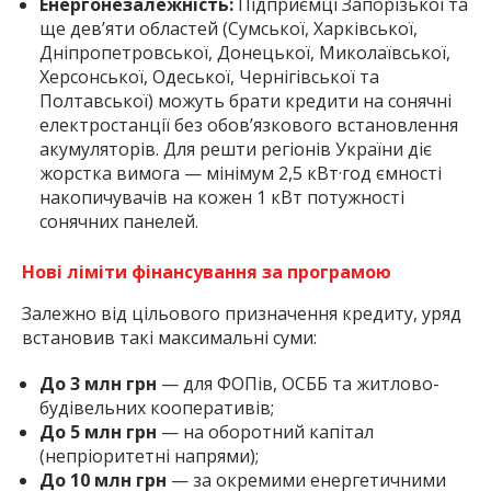
Енергонезалежність:
Підприємці Запорізької та
ще дев’яти областей (Сумської, Харківської,
Дніпропетровської, Донецької, Миколаївської,
Херсонської, Одеської, Чернігівської та
Полтавської) можуть брати кредити на сонячні
електростанції без обов’язкового встановлення
акумуляторів. Для решти регіонів України діє
жорстка вимога — мінімум 2,5 кВт·год ємності
накопичувачів на кожен 1 кВт потужності
сонячних панелей.
Нові ліміти фінансування за програмою
Залежно від цільового призначення кредиту, уряд
встановив такі максимальні суми:
До 3 млн грн
— для ФОПів, ОСББ та житлово-
будівельних кооперативів;
До 5 млн грн
— на оборотний капітал
(непріоритетні напрями);
До 10 млн грн
— за окремими енергетичними