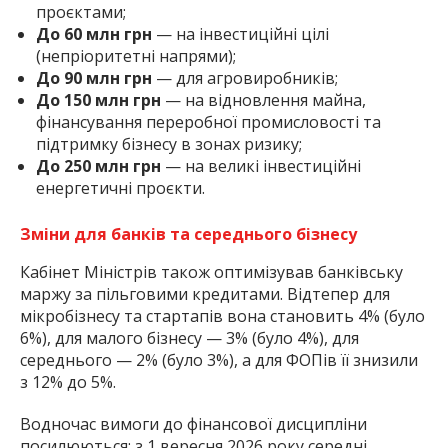
проєктами;
До 60 млн грн
— на інвестиційні цілі
(непріоритетні напрями);
До 90 млн грн
— для агровиробників;
До 150 млн грн
— на відновлення майна,
фінансування переробної промисловості та
підтримку бізнесу в зонах ризику;
До 250 млн грн
— на великі інвестиційні
енергетичні проєкти.
Зміни для банків та середнього бізнесу
Кабінет Міністрів також оптимізував банківську
маржу за пільговими кредитами. Відтепер для
мікробізнесу та стартапів вона становить 4% (було
6%), для малого бізнесу — 3% (було 4%), для
середнього — 2% (було 3%), а для ФОПів її знизили
з 12% до 5%.
Водночас вимоги до фінансової дисципліни
посилюються: з 1 вересня 2026 року середні