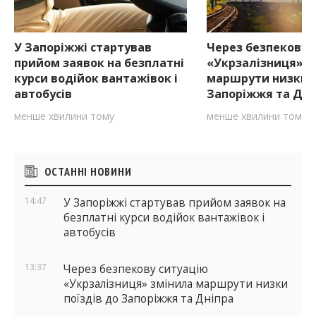
У Запоріжжі стартував
Через безпекову 
прийом заявок на безплатні
«Укрзалізниця» з
курси водійок вантажівок і
маршрути низки п
автобусів
Запоріжжя та Дні
менше хвилини тому
менше хвилини тому
Бічні
ОСТАННІ НОВИНИ
віджети
14:47
У Запоріжжі стартував прийом заявок на
безплатні курси водійок вантажівок і
автобусів
13:37
Через безпекову ситуацію
«Укрзалізниця» змінила маршрути низки
поїздів до Запоріжжя та Дніпра