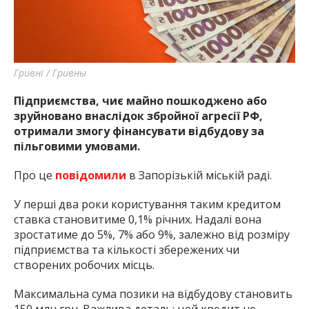
найважливішу інформацію про події
міста Запоріжжя та області.
Гривні / Гривны
Підприємства, чиє майно пошкоджено або
зруйновано внаслідок збройної агресії РФ,
отримали змогу фінансувати відбудову за
пільговими умовами.
Про це
повідомили
в Запорізькій міській раді.
У перші два роки користування таким кредитом
ставка становитиме 0,1% річних. Надалі вона
зростатиме до 5%, 7% або 9%, залежно від розміру
підприємства та кількості збережених чи
створених робочих місць.
Максимальна сума позики на відбудову становить
150 млн грн. Важлива деталь: цей кредит не