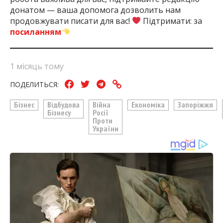
донатом — ваша допомога дозволить нам
продовжувати писати для вас!
Підтримати: за
посиланням
1 місяць тому
ПОДЕЛИТЬСЯ:
Бізнес
Відбудова
Війна
Економіка
Запоріжжя
Бізнесу
Росії
Проти
України