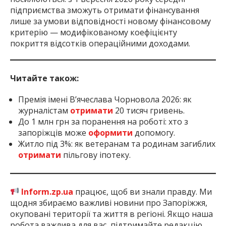
підприємства зможуть отримати фінансування
лише за умови відповідності новому фінансовому
критерію — модифікованому коефіцієнту
покриття відсотків операційними доходами.
Читайте також:
Премія імені В’ячеслава Чорновола 2026: як
журналістам
отримати
20 тисяч гривень.
До 1 млн грн за поранення на роботі: хто з
запоріжців може
оформити
допомогу.
Житло під 3%: як ветеранам та родинам загиблих
отримати
пільгову іпотеку.
Inform.zp.ua
працює, щоб ви знали правду. Ми
щодня збираємо важливі новини про Запоріжжя,
окуповані території та життя в регіоні. Якщо наша
робота важлива для вас, підтримайте редакцію