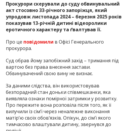
Прокурори скерували до суду обвинувальний
акт стосовно 33-річного запоріжця, який
упродовж листопада 2024 – березня 2025 років
показував
13-річній дитині відеоролики
еротичного характеру та ґвалтував її.
Про це
повідомили
в Офісі Генерального
прокурора.
Суд обрав йому запобіжний захід – тримання під
вартою без права внесення застави.
Обвинувачений свою вину не визнає.
За даними слідства, він використовував
безпорадний стан доньки співмешканки, яка
виявляла ознаки помірної затримки у розвитку.
Про пережите вона розповіла після того, як її
вилучили із сімʼї через неналежне виконання
матірʼю своїх обовʼязків. Опікун, до сімʼї якого
тимчасово влаштували дитину, звернувся до
поліції.