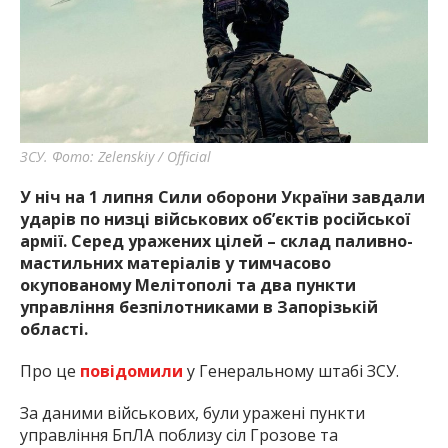
найважливішу інформацію про події
міста Запоріжжя та області.
ЗСУ. Фото: Zelenskiy / Official
У ніч на 1 липня Сили оборони України завдали
ударів по низці військових об’єктів російської
армії. Серед уражених цілей – склад паливно-
мастильних матеріалів у тимчасово
окупованому Мелітополі та два пункти
управління безпілотниками в Запорізькій
області.
Про це
повідомили
у Генеральному штабі ЗСУ.
За даними військових, були уражені пункти
управління БпЛА поблизу сіл Грозове та