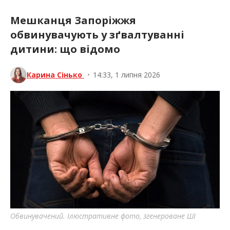
Мешканця Запоріжжя
обвинувачують у зґвалтуванні
дитини: що відомо
Карина Сінько
•
14:33, 1 липня 2026
Обвинувачений. Ілюстративне фото, згенероване ШІ