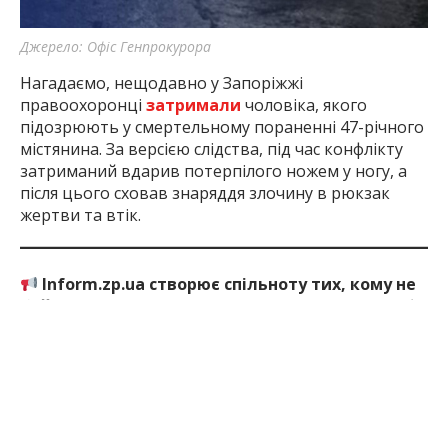
Джерело: Офіс Генпрокурора
Нагадаємо, нещодавно у Запоріжжі
правоохоронці
затримали
чоловіка, якого
підозрюють у смертельному пораненні 47-річного
містянина. За версією слідства, під час конфлікту
затриманий вдарив потерпілого ножем у ногу, а
після цього сховав знаряддя злочину в рюкзак
жертви та втік.
Inform.zp.ua створює спільноту тих, кому не
байдуже Запоріжжя.
Ми щодня працюємо, щоб
ви першими дізнавалися важливі новини та знали
правду про події в регіоні. Якщо вам важлива
наша робота — долучайтеся до монобази та
підтримуйте редакцію
за посиланням