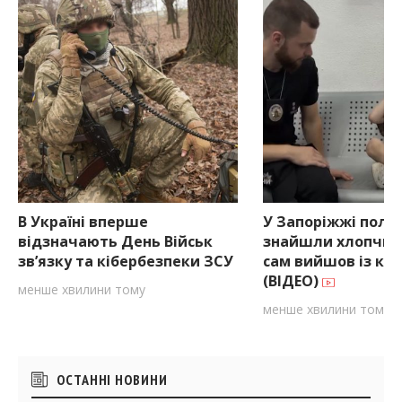
В Україні вперше
У Запоріжжі поліц
відзначають День Військ
знайшли хлопчик
зв’язку та кібербезпеки ЗСУ
сам вийшов із кв
(ВІДЕО)
менше хвилини тому
менше хвилини тому
Бічні
ОСТАННІ НОВИНИ
віджети