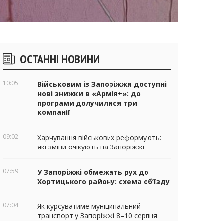
ічні
ОСТАННІ НОВИНИ
віджети
10:05
Військовим із Запоріжжя доступні
нові знижки в «Армія+»: до
програми долучилися три
компанії
09:02
Харчування військових реформують:
які зміни очікують на Запоріжжі
07:59
У Запоріжжі обмежать рух до
Хортицького району: схема об’їзду
07:04
Як курсуватиме муніципальний
транспорт у Запоріжжі 8–10 серпня