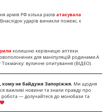
ня армія РФ кілька разів
атакувала
Внаслідок ударів виникли пожежі, є
рили
колишню керівницю аптеки.
овополонених для маніпуляцій родинами.А
у Токмачку: вуличне опитування (ВІДЕО).
х, кому не байдуже Запоріжжя.
Ми щодня
я важливі новини та знали правду про
а робота — долучайтеся до монобази та