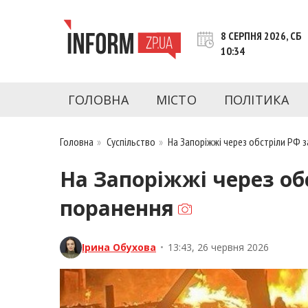
Перейти
до
8 СЕРПНЯ 2026, СБ
контенту
10:34
inform.zp.ua
INFORM.ZP.UA – це інформаційний портал 
економіки, культури, криміналу, подій, 
ГОЛОВНА
МІСТО
ПОЛІТИКА
Запоріжжя та Запорізької області на день. 
чесну аналітику. Ми дуже цінуємо наших чита
Головна
»
Суспільство
»
На Запоріжжі через обстріли РФ 
На Запоріжжі через об
поранення
Ірина Обухова
•
13:43, 26 червня 2026