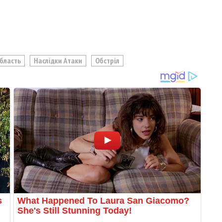
Область
Наслідки Атаки
Обстріл