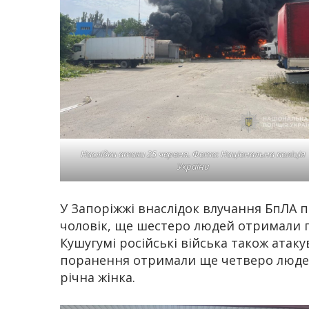
Наслідки атаки 25 червня. Фото: Національна поліція
України
У Запоріжжі внаслідок влучання БпЛА п
чоловік, ще шестеро людей отримали п
Кушугумі російські війська також атак
поранення отримали ще четверо людей: т
річна жінка.