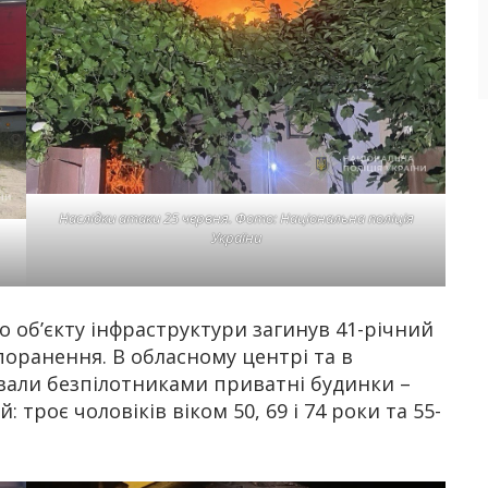
Наслідки атаки 25 червня. Фото: Національна поліція
України
о об’єкту інфраструктури загинув 41-річний
оранення. В обласному центрі та в
ували безпілотниками приватні будинки –
роє чоловіків віком 50, 69 і 74 роки та 55-