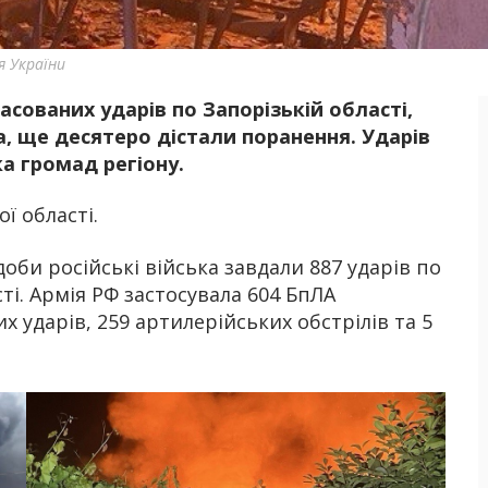
я України
асованих ударів по Запорізькій області,
Б
, ще десятеро дістали поранення. Ударів
ка громад регіону.
ої області.
би російські війська завдали 887 ударів по
ті. Армія РФ застосувала 604 БпЛА
х ударів, 259 артилерійських обстрілів та 5