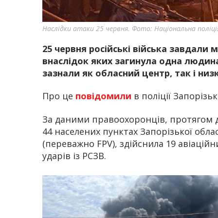
Наслідки атаки 25 червня. Фото: Національна поліці
25 червня російські війська завдали м
внаслідок яких загинула одна людина
зазнали як обласний центр, так і низ
Про це
повідомили
в поліції Запорізьк
За даними правоохоронців, протягом до
44 населених пунктах Запорізької облас
(переважно FPV), здійснила 19 авіаційни
ударів із РСЗВ.