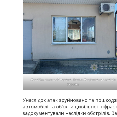
Наслідки атаки 25 червня. Фото: Національна поліція
України
Унаслідок атак зруйновано та пошкодж
автомобілі та об’єкти цивільної інфрас
задокументували наслідки обстрілів. З