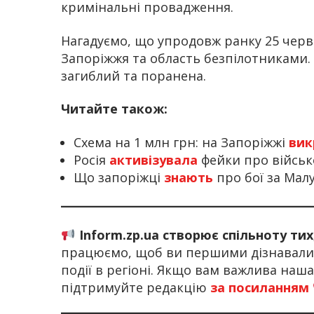
кримінальні провадження.
Нагадуємо, що упродовж ранку 25 черв
Запоріжжя та область безпілотниками. 
загиблий та поранена.
Читайте також:
Схема на 1 млн грн: на Запоріжжі
вик
Росія
активізувала
фейки про військ
Що запоріжці
знають
про бої за Мал
Inform.zp.ua створює спільноту ти
працюємо, щоб ви першими дізнавалис
події в регіоні. Якщо вам важлива наш
підтримуйте редакцію
за посиланням