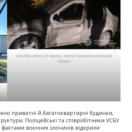
Наслідки атаки 25 червня. Фото: Національна поліція
України
ено приватні й багатоквартирні будинки,
труктури. Поліцейські та співробітники УСБУ
а фактами воєнних злочинів відкрили